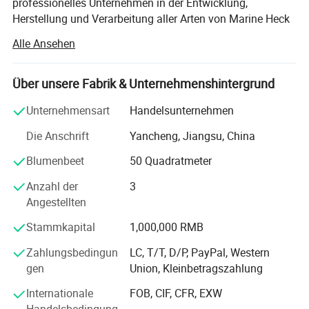
professionelles Unternehmen in der Entwicklung,
Herstellung und Verarbeitung aller Arten von Marine Heck
Schächte, Marine Heck Welle Dichtvorrichtungen, Marine
Alle Ansehen
Ventile und Zubehör beschäftigt, Marine Container
Befestigungselemente und Bindungsteile das
Unternehmen hat auch eine professionelle Vertriebs-und
Über unsere Fabrik & Unternehmenshintergrund
After-Sales-Service-Team "Dongtai Shuntian Machinery
Unternehmensart
Handelsunternehmen
Parts Business Department". Das Unternehmen verfügt
über langjährige Berufserfahrung, achtet auf den
Die Anschrift
Yancheng, Jiangsu, China
technischen Inhalt und das Qualitätsniveau der Produkte
Blumenbeet
50 Quadratmeter
und unterhält immer enge Zusammenarbeit mit
professionellen Forschungsinstituten und
Anzahl der
3
Designinstituten, um Dienstleistungen in der
Angestellten
Produktgestaltung, Herstellung, Kartierung, Modifikation,
Wartung, Etc.
Stammkapital
1,000,000 RMB
Das Unternehmen liefert Deutschland simplexB 10V,
Zahlungsbedingun
LC, T/T, D/P, PayPal, Western
Japan Wartsila (CWM), Japan Kobe Steel (KOBELCO),
gen
Union, Kleinbetragszahlung
Japan Eagle Industry Co., Ltd. (KEMEL, KEMEL)
Internationale
FOB, CIF, CFR, EXW
Heckwellen-Öldichtung. Die wichtigsten Produkte sind: