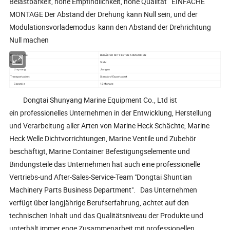
Belastbarkeit, hohe Empfindlichkeit, hohe Qualität EINFACHE
MONTAGE Der Abstand der Drehung kann Null sein, und der
Modulationsvorlademodus kann den Abstand der Drehrichtung
Null machen
Produktname
BEHÄLTER MIT FESTEN ARMATUREN
Material
Stahl
Ursprung
Jiangsu
Transportpaket
Standard-Exportpaket
Garantie
12 Monate
Dongtai Shunyang Marine Equipment Co., Ltd ist
ein professionelles Unternehmen in der Entwicklung, Herstellung
und Verarbeitung aller Arten von Marine Heck Schächte, Marine
Heck Welle Dichtvorrichtungen, Marine Ventile und Zubehör
beschäftigt, Marine Container Befestigungselemente und
Bindungsteile das Unternehmen hat auch eine professionelle
Vertriebs-und After-Sales-Service-Team "Dongtai Shuntian
Machinery Parts Business Department". Das Unternehmen
verfügt über langjährige Berufserfahrung, achtet auf den
technischen Inhalt und das Qualitätsniveau der Produkte und
unterhält immer enge Zusammenarbeit mit professionellen