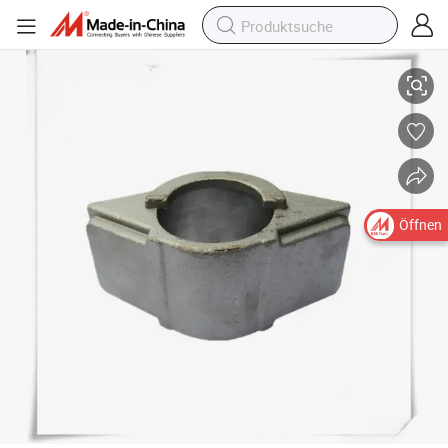
Formteil Standardversand Stahl Sicherheitscontainer feste Befestigunge
Öffnen