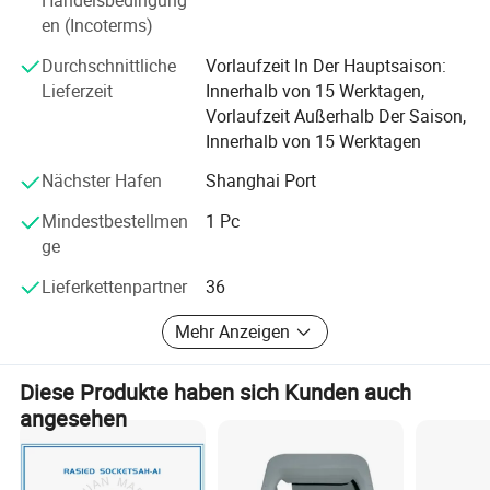
Handelsbedingung
Schiffsventile, Schiffsschacht und Rudersystem
en (Incoterms)
komplette Ausrüstung; komplette Satz von Schiff-
Container-Bindungsteilen.
Durchschnittliche
Vorlaufzeit In Der Hauptsaison:
Lieferzeit
Innerhalb von 15 Werktagen,
Das Unternehmen hat sich stets an das Prinzip "Ehrlichkeit
Vorlaufzeit Außerhalb Der Saison,
und Kunde zuerst" gehalten und das Vertrauen der Kunden
Innerhalb von 15 Werktagen
mit hochwertigen Produkten und einem hochwertigen
After-Sales-Service gewonnen. Wir sind bereit,
Nächster Hafen
Shanghai Port
freundschaftliche und partnerschaftliche Beziehungen zu
Mindestbestellmen
1 Pc
den Kollegen im in- und Ausland zum gegenseitigen
ge
Nutzen und zur gemeinsamen Entwicklung aufzubauen
und gemeinsam ein besseres Morgen zu schaffen!
Lieferkettenpartner
36
Mehr Anzeigen
Diese Produkte haben sich Kunden auch
angesehen