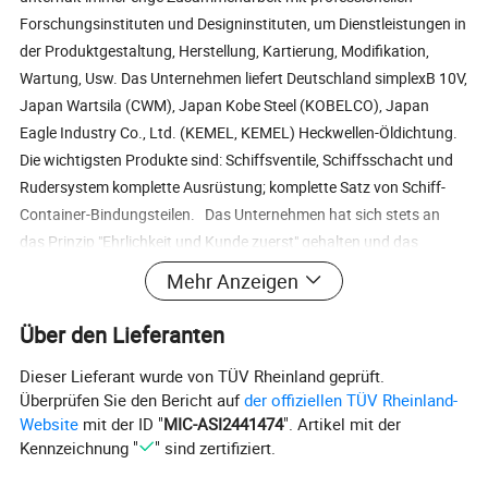
Forschungsinstituten und Designinstituten, um Dienstleistungen in
der Produktgestaltung, Herstellung, Kartierung, Modifikation,
Wartung, Usw. Das Unternehmen liefert Deutschland simplexB 10V,
Japan Wartsila (CWM), Japan Kobe Steel (KOBELCO), Japan
Eagle Industry Co., Ltd. (KEMEL, KEMEL) Heckwellen-Öldichtung.
Die wichtigsten Produkte sind: Schiffsventile, Schiffsschacht und
Rudersystem komplette Ausrüstung; komplette Satz von Schiff-
Container-Bindungsteilen. Das Unternehmen hat sich stets an
das Prinzip "Ehrlichkeit und Kunde zuerst" gehalten und das
Vertrauen der Kunden mit hochwertigen Produkten und einem
Mehr Anzeigen
hochwertigen After-Sales-Service gewonnen. Wir sind bereit,
freundschaftliche und partnerschaftliche Beziehungen zu den
Über den Lieferanten
Kollegen im in- und Ausland zum gegenseitigen Nutzen und zur
Dieser Lieferant wurde von TÜV Rheinland geprüft.
gemeinsamen Entwicklung aufzubauen und gemeinsam
Überprüfen Sie den Bericht auf
der offiziellen TÜV Rheinland-
ein besseres Morgen zu schaffen! 1. Wie lang ist Ihre Garantiezeit?
Website
mit der ID "
MIC-ASI2441474
". Artikel mit der
Unsere Garantiezeit beträgt 1 Jahre oder 1200 Arbeitsstunden, je
Kennzeichnung "
" sind zertifiziert.
nachdem, was zuerst eintritt (ausgenommen Schäden an
Generatorersatzteilen aufgrund falscher manueller Bedienung). 2.