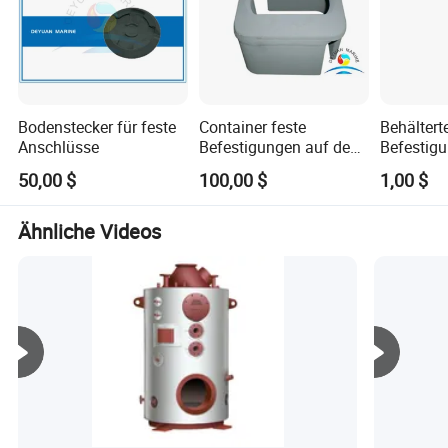
Bodenstecker für feste
Container feste
Behälterte
Anschlüsse
Befestigungen auf dem
Befestigu
Deck Einzel- /
Behälter 
50,00 $
100,00 $
1,00 $
Doppelerhöhte
Fundamente
Ähnliche Videos