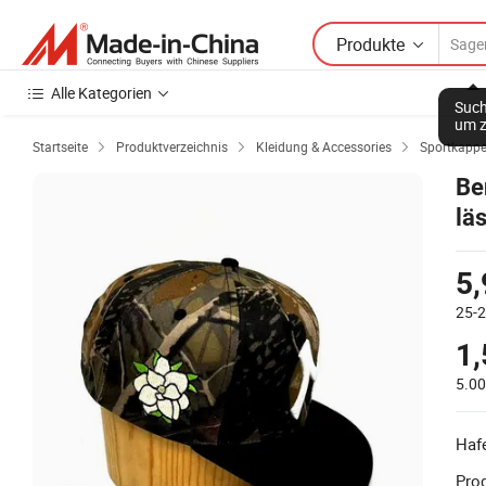
Produkte
Alle Kategorien
Such
um z
Startseite
Produktverzeichnis
Kleidung & Accessories
Sportkapp



Be
lä
Kr
5,
25-
1,
5.0
Haf
Prod