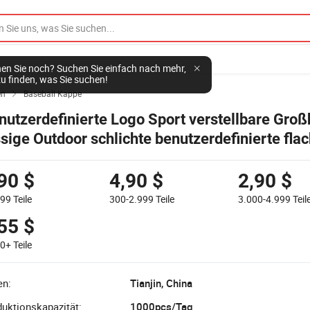
en Sie noch? Suchen Sie einfach nach mehr,
u finden, was Sie suchen!
en
Baseball Kappe

nutzerdefinierte Logo Sport verstellbare Gro
ssige Outdoor schlichte benutzerdefinierte fla
empe Hip Hop Männer Hüte Caps
90 $
4,90 $
2,90 $
299
Teile
300-2.999
Teile
3.000-4.999
Teil
55 $
00+
Teile
en:
Tianjin, China
uktionskapazität:
1000pcs/Tag