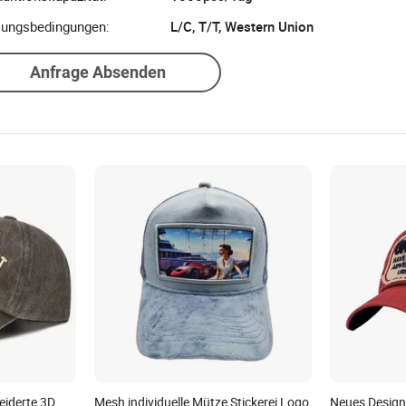
lungsbedingungen:
L/C, T/T, Western Union
Anfrage Absenden
iderte 3D
Mesh individuelle Mütze Stickerei Logo
Neues Design