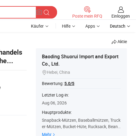
Einloggen
Poste mein RFQ
Käufer
Hilfe
Apps
Deutsch
Aktie
ßhandels
Baoding Shuorui Import and Export
che
Co., Ltd.
Hebei, China

Bewertung:
5.0/5
e
Letzter Log-in:
Aug 06, 2026
Hauptprodukte:
Snapback-Mützen, Baseballmützen, Truck
er-Mützen, Bucket-Hüte, Rucksack, Beanie
s, Strohhut, Schirmmütze, Papa-Mütze, Kl
Mehr