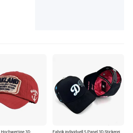
eidung T-Shirt
 Hochwertige 3D
Fabrik individuell 5 Panel 3D Stickerei