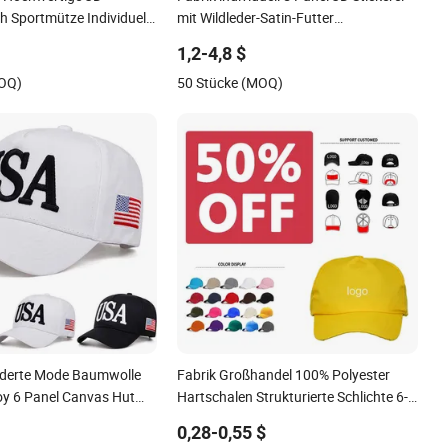
ch Sportmütze Individuelle
mit Wildleder-Satin-Futter
Baseballmütze
Baseballmütze
1,2-4,8 $
MOQ)
50 Stücke (MOQ)
derte Mode Baumwolle
Fabrik Großhandel 100% Polyester
y 6 Panel Canvas Hut
Hartschalen Strukturierte Schlichte 6-
gewaschen
Panel Sportmode Baseballmütze
0,28-0,55 $
ze
Individuelles Logo Leere Trucker Mütze