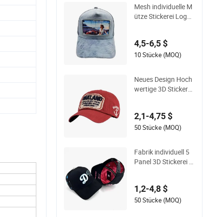
Mesh individuelle M
ütze Stickerei Logo
Samt Kappen Patch
es flauschige Samt
4,5-6,5 $
Trucker Mütze
10 Stücke (MOQ)
Neues Design Hoch
wertige 3D Stickerei
Patch Sportmütze I
ndividuelle gewasch
2,1-4,75 $
ene Baseballmütze
50 Stücke (MOQ)
Fabrik individuell 5
Panel 3D Stickerei m
it Wildleder-Satin-Fu
tter Baseballmütze
1,2-4,8 $
50 Stücke (MOQ)