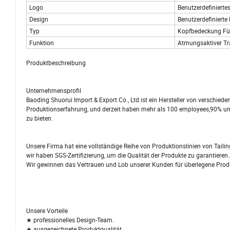
Logo
Benutzerdefinierte
Design
Benutzerdefinierte
Typ
Kopfbedeckung Fü
Funktion
Atmungsaktiver T
Produktbeschreibung
Unternehmensprofil
Baoding Shuorui Import & Export Co., Ltd ist ein Hersteller von verschie
Produktionserfahrung, und derzeit haben mehr als 100 employees,90% u
zu bieten.
Unsere Firma hat eine vollständige Reihe von Produktionslinien von Taili
wir haben SGS-Zertifizierung, um die Qualität der Produkte zu garantieren.
Wir gewinnen das Vertrauen und Lob unserer Kunden für überlegene Produk
Unsere Vorteile
★ professionelles Design-Team.
★ ausgezeichnete Produktqualität.