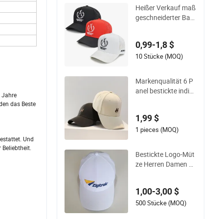
Heißer Verkauf maß
geschneiderter Bau
mwollstickerei-Logo
-Sportmütze verstell
0,99-1,8 $
bar 5 Panel Basebal
lkappen
10 Stücke (MOQ)
Markenqualität 6 P
anel bestickte indivi
0 Jahre
duelle Vatermütze,
den das Beste
Logo anpassen Spo
1,99 $
rt Männer Baseball
mütze
1 pieces (MOQ)
estattet. Und
Beliebtheit.
Bestickte Logo-Müt
ze Herren Damen Sp
ort Baseballmützen
Sommer maßgesch
1,00-3,00 $
neiderte Caps
500 Stücke (MOQ)