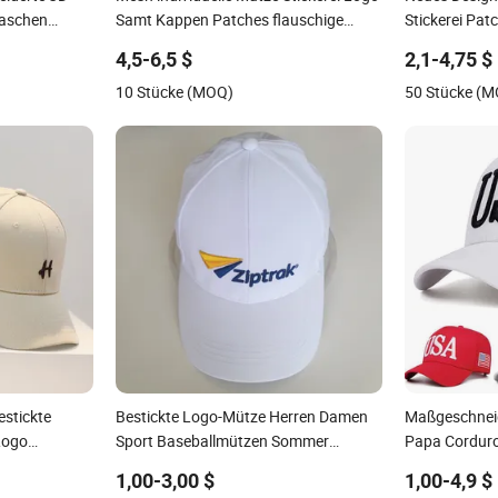
waschen
Samt Kappen Patches flauschige
Stickerei Pat
Samt Trucker Mütze
gewaschene 
4,5-6,5 $
2,1-4,75 $
10 Stücke (MOQ)
50 Stücke (
estickte
Bestickte Logo-Mütze Herren Damen
Maßgeschnei
Logo
Sport Baseballmützen Sommer
Papa Corduro
maßgeschneiderte Caps
Mann Sport 
1,00-3,00 $
1,00-4,9 $
Baseballmüt