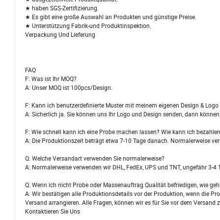
★ haben SGS-Zertifizierung.
★ Es gibt eine große Auswahl an Produkten und günstige Preise.
★ Unterstützung Fabrik-und Produktinspektion.
Verpackung Und Lieferung
FAQ
F: Was ist Ihr MOQ?
A: Unser MOQ ist 100pcs/Design.
F: Kann ich benutzerdefinierte Muster mit meinem eigenen Design & Logo 
A: Sicherlich ja. Sie können uns Ihr Logo und Design senden, dann könn
F: Wie schnell kann ich eine Probe machen lassen? Wie kann ich bezahle
A: Die Produktionszeit beträgt etwa 7-10 Tage danach. Normalerweise ve
Q: Welche Versandart verwenden Sie normalerweise?
A: Normalerweise verwenden wir DHL, FedEx, UPS und TNT, ungefähr 3-4 
Q: Wenn ich nicht Probe oder Massenauftrag Qualität befriedigen, wie ge
A: Wir bestätigen alle Produktionsdetails vor der Produktion, wenn die Pr
Versand arrangieren. Alle Fragen, können wir es für Sie vor dem Versand z
Kontaktieren Sie Uns