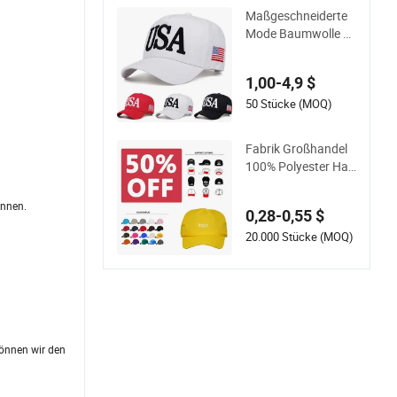
Maßgeschneiderte
Mode Baumwolle P
apa Corduroy 6 Pan
el Canvas Hut Mann
1,00-4,9 $
Sport gewaschen B
aseballmütze
50 Stücke (MOQ)
Fabrik Großhandel
100% Polyester Har
tschalen Strukturier
te Schlichte 6-Panel
önnen.
0,28-0,55 $
Sportmode Baseball
mütze Individuelles
20.000 Stücke (MOQ)
Logo Leere Trucker
Mütze
können wir den