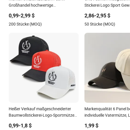
Großhandel hochwertige
Stickerei Logo Sport Ge
maßgeschneiderte Logo Frauen
Baumwolle Nachhaltige
0,99-2,99 $
2,86-2,95 $
Männer Outdoor Freizeit Baumwoll
Baseballmütze
200 Stücke (MOQ)
50 Stücke (MOQ)
Baseballmütze für Erwachsene
Heißer Verkauf maßgeschneiderter
Markenqualität 6 Panel b
Baumwollstickerei-Logo-Sportmütze
individuelle Vatermütze, 
verstellbar 5 Panel Baseballkappen
anpassen Sport Männer
0,99-1,8 $
1,99 $
Baseballmütze