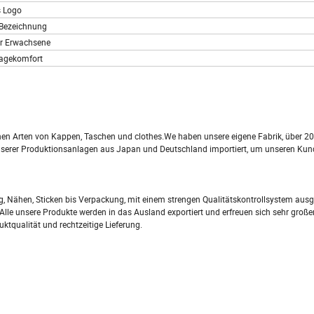
s Logo
 Bezeichnung
r Erwachsene
ragekomfort
denen Arten von Kappen, Taschen und clothes.We haben unsere eigene Fabrik, über 2
nserer Produktionsanlagen aus Japan und Deutschland importiert, um unseren Kun
ng, Nähen, Sticken bis Verpackung, mit einem strengen Qualitätskontrollsystem ausg
Alle unsere Produkte werden in das Ausland exportiert und erfreuen sich sehr großer 
tqualität und rechtzeitige Lieferung.