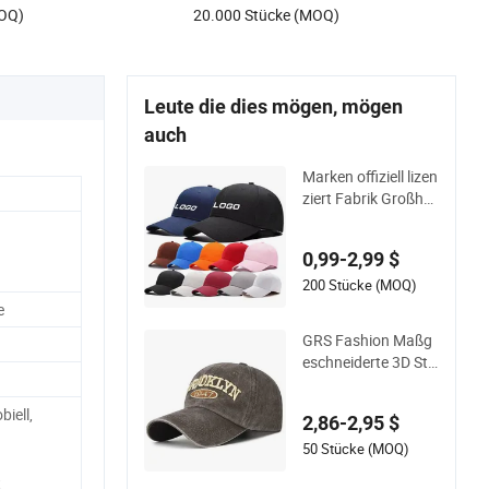
MOQ)
20.000 Stücke (MOQ)
Leute die dies mögen, mögen
auch
Marken offiziell lizen
ziert Fabrik Großha
ndel hochwertige m
aßgeschneiderte Lo
0,99-2,99 $
go Frauen Männer
Outdoor Freizeit Ba
200 Stücke (MOQ)
umwoll Baseballmü
e
tze für Erwachsene
GRS Fashion Maßg
eschneiderte 3D Stic
kerei Logo Sport Ge
waschen Baumwoll
biell,
2,86-2,95 $
e Nachhaltige Base
ballmütze
50 Stücke (MOQ)
t