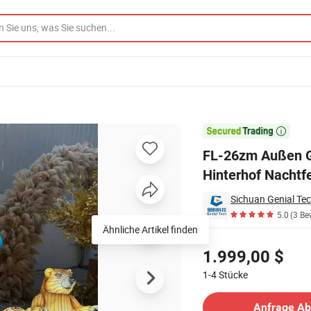
tivals Hinterhof Nachtfeiern

FL-26zm Außen Ga
Hinterhof Nachtf
Sichuan Genial Tec
5.0
(3 Be
Ähnliche Artikel finden
Preisgestaltung
1.999,00 $
1-4
Stücke
Kontakt Lieferant
Anfrage A