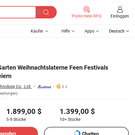
Einloggen
Poste mein RFQ
Käufer
Hilfe
Apps
Deutsch
rten Weihnachtslaterne Feen Festivals
eiern
hnology Co., Ltd.
3 J.
wertungen)
1.899,00 $
1.399,00 $
5-9
Stücke
10+
Stücke
bsenden
Chatten