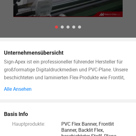
Unternehmensübersicht
Sign-Apex ist ein professioneller führender Hersteller für
großformatige Digitaldruckmedien und PVC-Plane. Unsere
beschichteten und laminierten Flex-Produkte wie Frontlit,
Backlit Banner und schwarz/grau Blockout können für alle
Alle Ansehen
Lösungsmittel/Eco Lösungsmittel/UV-Latex-basierten
Digitaldruckanwendungen geeignet sein. Das
Produktsortiment reicht von beschichtetem, Laminat PVC
Basis Info
Flex Vinyl, Fronlit Flex Banner, Backlit Flex Banner, Mesh,
Hauptprodukte:
PVC Flex Banner, Frontlit
One Way Vision, Digitaldruck Textil, etc.
Banner, Backlit Flex,
beschichteter Stoff, Plane,