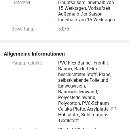
Lieferzeit:
Hauptsaison: Innerhalb von
Quadratmeter pro Monat. Unsere Produkte haben für mehr
15 Werktagen, Vorlaufzeit
als 50 Länder und Gebiete auf der ganzen Welt
Außerhalb Der Saison,
hauptsächlich in den Markt des Nahen Ostens,
Innerhalb von 15 Werktagen
Südostasien, Afrika, Lateinamerika usw. verteilt
Bewertung:
5.0/5
exportiert.unter guter Kredit-und Reputation, unsere Firma
und Produkt Qualität wurde populär angenommen.
Allgemeine Informationen
Wir hoffen aufrichtig, Geschäfte zu entwickeln und
langfristige Zusammenarbeit mit Freunden auf der ganzen
Hauptprodukte:
PVC Flex Banner, Frontlit
Banner, Backlit Flex,
Welt durchzuführen!
beschichteter Stoff, Plane,
selbstklebende Folie und
Sign-Apex wird immer Ihr zuverlässiger Freund sein!
Einwegvision,
Baumwollleinwand,
Polyesterleinwand,
Wir sind Mitglied der SGIA und der ISA.
Polycotton, PVC-Schaum
Celuka-Platte, Acrylplatte, PP-
Hohlplatte, Sublimations-
Textilstoff