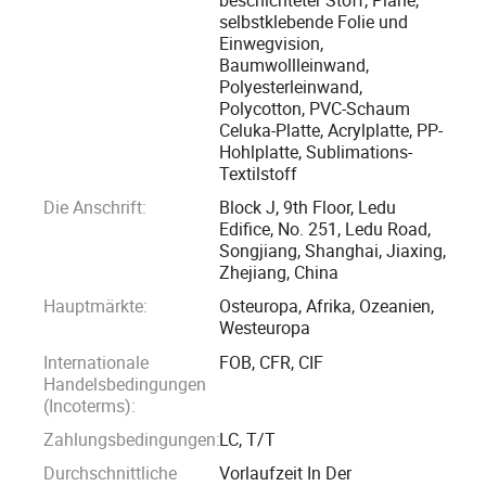
Mit 13 Jahren Entwicklung, Sign-Apex hat sich schließlich
selbstklebende Folie und
Einwegvision,
zu einem der führenden Unternehmen im Bereich
Baumwollleinwand,
Druckmaterial. Wir beschäftigten mehr als 200 Arbeiter und
Polyesterleinwand,
kommen in die ganze Produktion System einschließlich
Polycotton, PVC-Schaum
Produktionslinie, QC, After-Sales-Service, etc.
Celuka-Platte, Acrylplatte, PP-
Hohlplatte, Sublimations-
Textilstoff
Das Qualitätskontrollsystem, das von mehr als 10 Senior
Die Anschrift:
Block J, 9th Floor, Ledu
Techniker organisiert hat sich die strengste Abteilung mit
Edifice, No. 251, Ledu Road,
unseren Lieferanten vergleichen. Für diese Jahre nehmen
Songjiang, Shanghai, Jiaxing,
wir verstärkt Maßnahmen in der Qualitätskontrolle und im
Zhejiang, China
One-Stop-Shop-Servicebau.
Hauptmärkte:
Osteuropa, Afrika, Ozeanien,
Westeuropa
Wir nehmen immer "verantwortlich für alle Kunden, Win-Win
Internationale
FOB, CFR, CIF
schafft eine helle Zukunft" als Philosophie und
Handelsbedingungen
(Incoterms):
Grundgedanken unseres Unternehmens.
Zahlungsbedingungen:
LC, T/T
Die Beteiligung an unserem Flex erreicht 200 Millionen
Durchschnittliche
Vorlaufzeit In Der