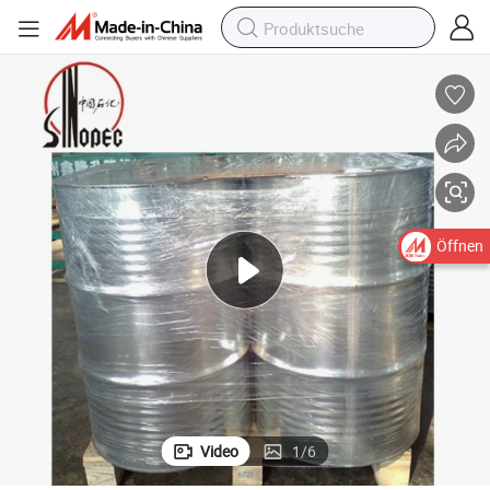
Öffnen
Video
1
/
6