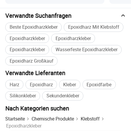
501/502/503/604 CAS-Nr. 66070-58-4
Werbesch
Verwandte Suchanfragen
Beste Epoxidharzkleber
Epoxidharz Mit Klebstoff
Epoxidharzkleber
Epoxidharzkleber
Epoxidharzkleber
Wasserfeste Epoxidharzkleber
Epoxidharz Großkauf
Verwandte Lieferanten
Harz
Epoxidharz
Kleber
Epoxidfarbe
Silikonkleber
Sekundenkleber
Nach Kategorien suchen
Startseite
Chemische Produkte
Klebstoff
Epoxidharzkleber