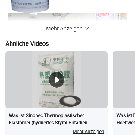
Mehr Anzeigen
Ähnliche Videos
Verpackung Und Versand
Was ist Sinopec Thermoplastischer
Was ist 
20kg/Fass, 230kg/Fass, 1150kg/IBC, 23-25tons/ISO-TANK
Elastomer (hydriertes Styrol-Butadien-
Hochwert
Blockcopolymer) SEBS Yh-
für Ober
Mehr Anzeigen