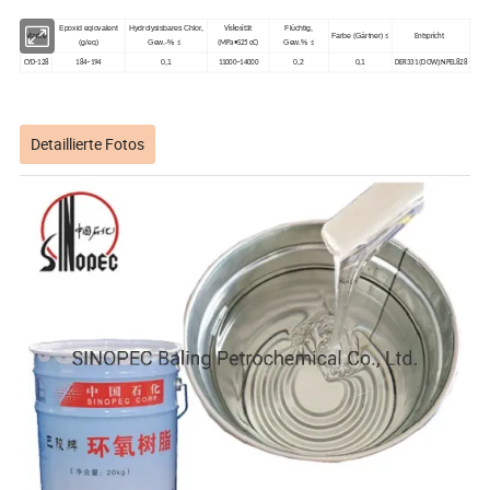
Epoxid eqiovalent
Hydrolysisbares Chlor,
Flüchtig,
Viskosität
Marke
Farbe (Gärtner)
≤
Entspricht
(g/eq)
Gew.-%
Gew.%
≤
(MPa•S25 oC)
≤
0,1
0,2
0,1
CYD-128
184~194
11000~14000
DER331 (DOW);NPEL828
Detaillierte Fotos