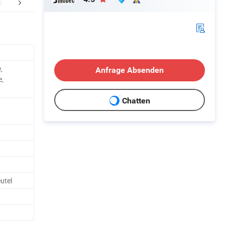
ng von Nylon PA6 BL1340
Unternehmensprofil
,
Anfrage Absenden
e,
Chatten
utel