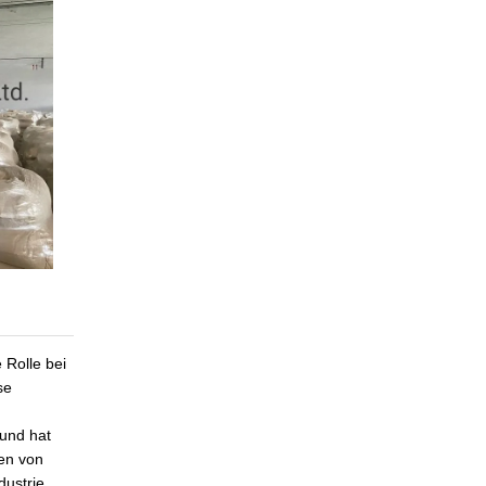
 Rolle bei
se
 und hat
sen von
dustrie