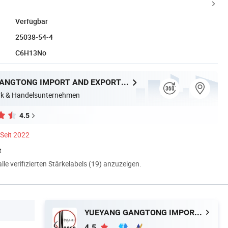
Verfügbar
25038-54-4
C6H13No
YUEYANG GANGTONG IMPORT AND EXPORT TRADING COMPANY LIMITED
erk & Handelsunternehmen
4.5
Seit 2022
t
alle verifizierten Stärkelabels (19) anzuzeigen.
YUEYANG GANGTONG IMPORT AND EXPORT TRADING COMPANY LIMITED
4.5