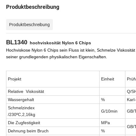
Produktbeschreibung
Produktbeschreibung
BL1340
hochviskosität Nylon 6 Chips
Hochviskose Nylon 6 Chips sein Fluss ist klein, Schmelze Viskosität u
seiner grundlegenden physikalischen Eigenschaften.
Projekt
Einheit
Prüf
Relative
Viskosität
Q/SH
Wassergehalt
%
Karl
Schmelzindex
G/10min
GB/
/230ºC,2,16kg
Die Zugfestigkeit
MPa
GB/T
Dehnung beim Bruch
%