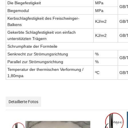
Die Biegefestigkeit
MPa
GB/
Biegemodul
MPa
Kerbschlagfestigkeit des Freischwinger-
KJ/m2
GB/
Balkens
Gekerbte Schlagfestigkeit von einfach
KJ/m2
GB/T
unterstützten Trägern
Schrumpfrate der Formteile
Senkrecht zur Strömungsrichtung
%
GB/T
Parallel zur Strömungsrichtung
%
Temperatur der thermischen Verformung /
ºC
GB/T
1,80mpa
Detaillierte Fotos