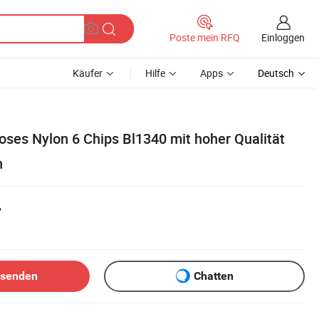
Einloggen
Poste mein RFQ
Käufer
Hilfe
Apps
Deutsch
oses Nylon 6 Chips Bl1340 mit hoher Qualität
h
r
bsenden
Chatten