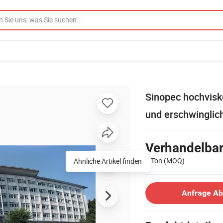
Sinopec hochvisk
und erschwinglic
Verhandelba
1 Ton
(MOQ)
Ähnliche Artikel finden
Anfrage A