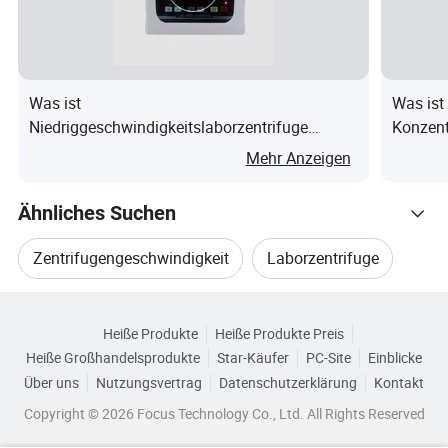
ersorgu
5 Stufe
50HZ
ntrifugation
ng
15A
600*68
Was ist
Was ist
Abmes
0*420M
Passwortsperrf
Niedriggeschwindigkeitslaborzentrifuge
Konzent
Ja
sungen
M
unktion
vielseitige Präzisionszentrifuge für chemische
Mehr Anzeigen
(L*B*H)
Experimente
Gewich
Ähnliches Suchen
108kg
Türschloss
Servoverriegelung
t
Zentrifugengeschwindigkeit
Laborzentrifuge
Leistun
Gehäusemateri
1500W
Stahl
Durchsuchen Sie nach Kategorien
g
al
Laborkreisel
Zentrifuge Medizinisch
Heiße Produkte
Heiße Produkte Preis
Motor
Heiße Großhandelsprodukte
Star-Käufer
PC-Site
Einblicke
Zentrifugegerät
Zentrifuge Labor Medizinisch
mit
Über uns
Nutzungsvertrag
Datenschutzerklärung
Kontakt
variable
Kammermateri
Motor
Edelstahl 316
Copyright © 2026 Focus Technology Co., Ltd. All Rights Reserved
r
al