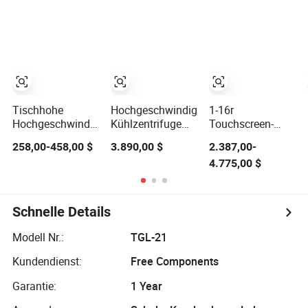
den Einsatz in
Laborzentrifuge
Winkelrotor
Krankenhäusern
Tischhohe
Hochgeschwindigkeits-
1-16r
Hochgeschwindigkeitslabor-
Kühlzentrifuge
Touchscreen-
Mikrohematokritzentrifuge
21000rpm
Labor 1.5 Ml 2.0
258,00-458,00 $
3.890,00 $
2.387,00-
für den
4×750ml für
Ml-Tisch-
4.775,00 $
medizinischen
klinische Labore
Hochgeschwindigkei
Einsatz im
Kühlzentrifuge
Krankenhaus
für Virustests
Schnelle Details
Modell Nr.:
TGL-21
Kundendienst:
Free Components
Garantie:
1 Year