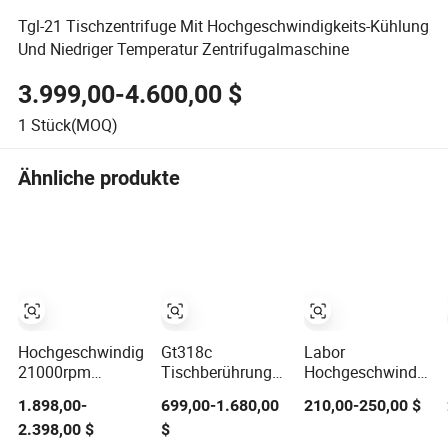
Tgl-21 Tischzentrifuge Mit Hochgeschwindigkeits-Kühlung
Und Niedriger Temperatur Zentrifugalmaschine
3.999,00-4.600,00 $
1
Stück(MOQ)
Ähnliche produkte
Hochgeschwindigkeits-
Gt318c
Labor
21000rpm
Tischberührungsbildschirm
Hochgeschwindigkei
Kühlschrankzentrifuge
Mikro
Mini-Zentrifuge
1.898,00-
699,00-1.680,00
210,00-250,00 $
Super Klinik
Hochgeschwindigkeits
Hc-1014 mit
2.398,00 $
$
Zentrifuge für
18500 U/min
12×1.5ml/2ml