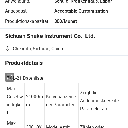
Anwendung:
Schule, Krankenhaus, Labor
Angepasst:
Acceptable Customization
Produktionskapazität:
300/Monat
Sichuan Shuke Instrument Co., Ltd.
Chengdu, Sichuan, China
Produktdetails
TGL-21 Datenliste
Max.
Zeigt die
Geschw
21000rp
Kurvenanzeige
Änderungskurve der
indigkei
m
der Parameter
Parameter an
t