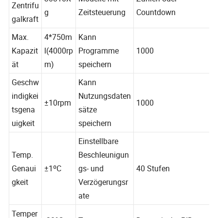
Max.
30810X
Modelle mit
Zählen oder
Zentrifu
g
Zeitsteuerung
Countdown
galkraft
Max.
4*750m
Kann
Kapazit
l(4000rp
Programme
1000
ät
m)
speichern
Geschw
Kann
indigkei
Nutzungsdaten
±10rpm
1000
tsgena
sätze
uigkeit
speichern
Einstellbare
Temp.
Beschleunigun
Genaui
±1ºC
gs- und
40 Stufen
gkeit
Verzögerungsr
ate