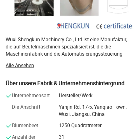
Wuxi Shengkun Machinery Co., Ltd ist eine Manufaktur,
die auf Beutelmaschinen spezialisiert ist, die die
Maschinenfabrik und die Automatisierungssteuerung
kombinieren. Die Produkte sind: Vollautomatische High-
Alle Ansehen
Speed-Netzwerk-Bus-Typ drei-Seiten-Versiegelungsbeutel,
die Maschine, vollautomatische High-Speed-Netzwerk-
Bus-Typ-Center-Dichtung, seitliche Dichtung und vier-
Über unsere Fabrik & Unternehmenshintergrund
Seiten-Dichtung, Tasche, die Maschine, vollautomatische
Unternehmensart
Hersteller/Werk
High-Speed-Netzwerk-Bus-Typ Trilateraler Verschluss,
Doppel-Reißverschluss, doppelt aufrecht,
Die Anschrift
Yanjin Rd. 17-5, Yanqiao Town,
zusammengeschlossen aufrecht, bewegliches Messer
Wuxi, Jiangsu, China
Doppel-Cutter, Tasche, Maschine, Nicht-Standard-
Blumenbeet
1250 Quadratmeter
Maschinen für die Herstellung von Taschen und so weiter.
Anzahl der
31
Nach Jahren der Entwicklung und konsequente