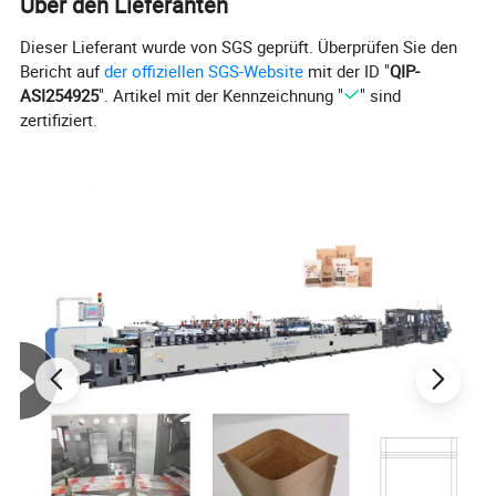
Über den Lieferanten
Maschinenfunktionen
doppelte Fütterung
Elektrische Hauptkonfiguration
Antrieb vier Servomotoren mit Panasonic PLC, der Hauptantrieb AC Servomotor, Thermostat 22Road , Abwickeln konstante Spannung
Steuersystem-Modell
Panasonic PLC Composite-Folienbeutel, der Maschinengeschwindigkeitskontrollsystem macht
Dieser Lieferant wurde von SGS geprüft. Überprüfen Sie den
BOPP, C0PP, PET, PVC, Nylon und andere Kunststoff-Verbundfolie Dünnschicht-Mehrschicht-Co-extrudierte Folie, Aluminium-Verbundfolie, Papier-
Geeignete Substrate
Bericht auf
der offiziellen SGS-Website
mit der ID "
QIP-
Kunststoff-Folie, Aluminiumfolie Verbundfolie
Mechanisch höchster Schlag
180 Hübe/min, begrenzte Beutellänge 150mm, je nach Material)
ASI254925
". Artikel mit der Kennzeichnung "
" sind
Maximale Geschwindigkeit der
≤ 40 m / min (je nach Material)
Entladungsleitung
zertifiziert.
Abmessungen der Tasche
Länge: 400 mm , über diese Länge Lieferung mit Zeiten erreicht ( bis zu 6 mal zu senden )
Die maximale Breite
580mm
Maximale Rollengröße
φ 900 × 1250 mm ( Durchmesser × Breite )
Positioniergenauigkeit
≤±0,5mm
Vertikale Kette mit 2 Sets von oberen und unteren Heizung, Kühlung Nach unten
4 Gruppen der oberen und unteren Längsversiegelung mit Wärme , Abkühlung erweitern
2 Seiten auf 100 mm
Anzahl der Dichtmesser
5groups der oberen und unteren Querdichtung durch Heizen, Abkühlen 2 Gruppen
(Heißmesser 3 Gruppen Punkt heiß 2 Gruppen)
Quer Ultraschall-Schweißen Reißverschluss
Temperatur der Heizblocknummer
22pcs
Temperaturbereich
0~300ºC
Gesamtleistung
Um 70kw (nur Strom auf die tatsächliche Nutzung der Leistung ist in der Regel um 40kw, während die allgemeine Leistung von etwa 35kW)
Abmessungen
Ca.
17500×3000×2600mm ( L × B × H )
Maschinengewicht
Ca. 8800 kg
Wandstärke
8mm ( Shanghai Baosteel )
Farbe
Schwarz grauer Körper, weißer Deckel, Teil schwarz, Nickel, Chrom