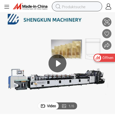
 Automatischer Kunststoff-Reißverschluss Kaffee-Beutel-Herstellungsm
Heißer Verkauf Hochgeschwindigkeits-Drei-Seiten-Verschluss Aufrechter
Öffnen
Video
1
/
6