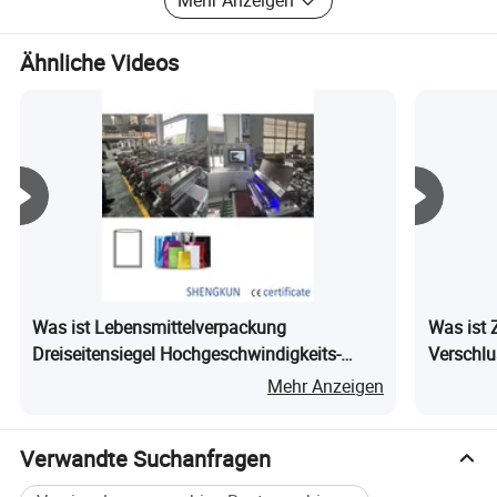
Mehr Anzeigen
Preis", Wuxi Shengkun Machinery Co., Ltd. Aufrichtig dient
ausländischen und inländischen Kunden, sowie neue und
Ähnliche Videos
alte Kunden, um eine herrliche Zukunft zusammen zu
schaffen!
Was ist Lebensmittelverpackung
Was ist 
Dreiseitensiegel Hochgeschwindigkeits-
Verschlu
Plastiktütenhersteller
Beutelhe
Mehr Anzeigen
Verwandte Suchanfragen