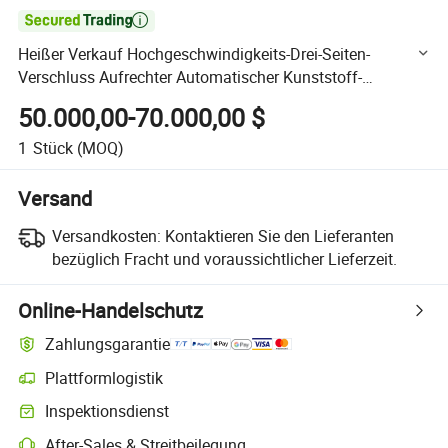

Heißer Verkauf Hochgeschwindigkeits-Drei-Seiten-
Verschluss Aufrechter Automatischer Kunststoff-
Reißverschluss Kaffee-Beutel-Herstellungsmaschine
50.000,00-70.000,00 $
1
Stück
(MOQ)
Versand
Versandkosten:
Kontaktieren Sie den Lieferanten
bezüglich Fracht und voraussichtlicher Lieferzeit.
Online-Handelschutz
Zahlungsgarantie
Plattformlogistik
Klarere Sendungsverfolgung mit plattformunterstützter Logistik
Inspektionsdienst
Optionale Vorabinspektion zur Überprüfung von Qualität und Menge
After-Sales & Streitbeilegung