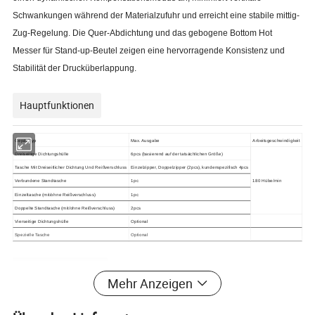
Schwankungen während der Materialzufuhr und erreicht eine stabile mittig-
Zug-Regelung. Die Quer-Abdichtung und das gebogene Bottom Hot
Messer für Stand-up-Beutel zeigen eine hervorragende Konsistenz und
Stabilität der Drucküberlappung.
Hauptfunktionen
Gepäcktyp
Max. Ausgabe
Arbeitsgeschwindigkeit
Dreiseitige Dichtungshülle
6pcs (basierend auf der tatsächlichen Größe)
Tasche Mit Dreiseitlicher Dichtung Und Reißverschluss
Einzelzipper, Doppelzipper (2pcs), kundenspezifisch 4pcs
Verbundene Standtasche
1pc
180 Hübe/min
Einzeltasche (mit/ohne Reißverschluss)
1pc
Doppelte Standtasche (mit/ohne Reißverschluss)
2pcs
Vierseitige Dichtungshülle
Optional
Spezielle Tasche
Optional
Produktparameter
Mehr Anzeigen
Modell
SK-600E Rahmenart, Hauptmotorservo
Drei-Seiten-Dichtung, doppelter Reißverschluss, doppelte aufrechte, aufrechte Stück, bewegliches Messer doppelte Cutter-Tasche, die Maschine macht,