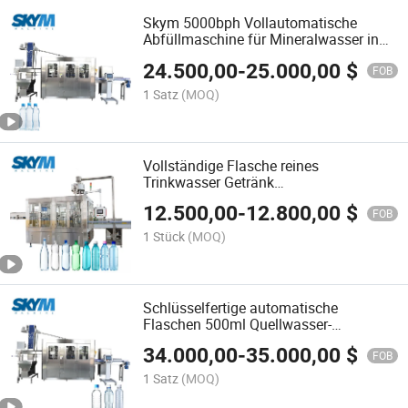
Skym 5000bph Vollautomatische
Abfüllmaschine für Mineralwasser in
Flaschen
24.500,00
-
25.000,00
$
FOB
1 Satz
(MOQ)
Vollständige Flasche reines
Trinkwasser Getränk
Flüssigkeitsfüllung Abfüllung
12.500,00
-
12.800,00
$
Verpackungsmaschine Produktionslinie
FOB
1 Stück
(MOQ)
Schlüsselfertige automatische
Flaschen 500ml Quellwasser-
Abfüllmaschine
34.000,00
-
35.000,00
$
FOB
1 Satz
(MOQ)