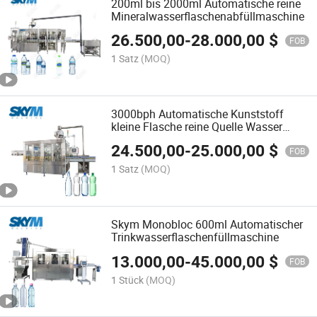
200ml bis 2000ml Automatische reine
Mineralwasserflaschenabfüllmaschine
26.500,00
-
28.000,00
$
FOB
1 Satz
(MOQ)
3000bph Automatische Kunststoff
kleine Flasche reine Quelle Wasser
Füllung Herstellung Maschine
24.500,00
-
25.000,00
$
FOB
1 Satz
(MOQ)
Skym Monobloc 600ml Automatischer
Trinkwasserflaschenfüllmaschine
13.000,00
-
45.000,00
$
FOB
1 Stück
(MOQ)