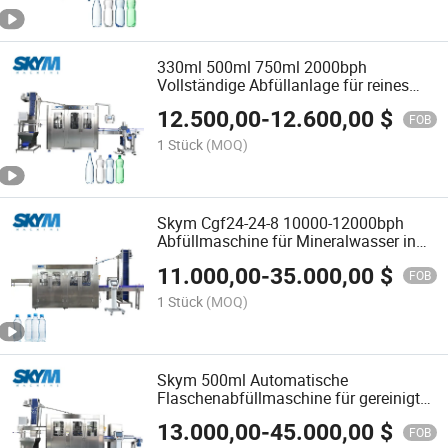
330ml 500ml 750ml 2000bph
Vollständige Abfüllanlage für reines
Wasser
12.500,00
-
12.600,00
$
FOB
1 Stück
(MOQ)
Skym Cgf24-24-8 10000-12000bph
Abfüllmaschine für Mineralwasser in
Flaschen
11.000,00
-
35.000,00
$
FOB
1 Stück
(MOQ)
Skym 500ml Automatische
Flaschenabfüllmaschine für gereinigtes
Mineralwasser
13.000,00
-
45.000,00
$
FOB