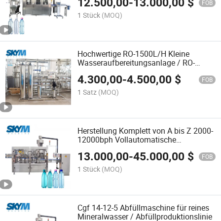
12.500,00
-
13.000,00
$
FOB
1 Stück
(MOQ)
Hochwertige RO-1500L/H Kleine
Wasseraufbereitungsanlage / RO-
System
4.300,00
-
4.500,00
$
FOB
1 Satz
(MOQ)
Herstellung Komplett von A bis Z 2000-
12000bph Vollautomatische
Trinkwasserabfüllanlage für Flaschen
13.000,00
-
45.000,00
$
FOB
1 Stück
(MOQ)
Cgf 14-12-5 Abfüllmaschine für reines
Mineralwasser / Abfüllproduktionslinie