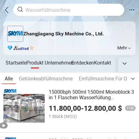
Zhangjiagang Sky Machine Co., Ltd.
Mehr
Startseite
Produkt
Unternehmen
Entdecken
Kontakt
Alle
Getränkeabfüllmaschine
Einfüllmaschine Für Das D
15000bph 500ml 1500ml Monoblock 3
in 1 Flaschen Wasserfüllung
Herstellung von Maschinen
11.800,00
-
12.800,00
$
Produktionslinie für die
FOB
Trinkwasserproduktion
1 Stück
(MOQ)