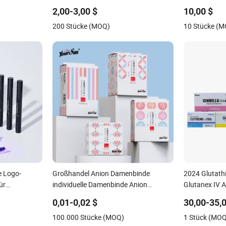
dikamentenöl
Original Arabische Klassische Marke
Injektions-M
2,00-3,00 $
10,00 $
Duft China Parfüm Günstiger Verkauf
200 Stücke (MOQ)
10 Stücke (
kdirekt
für Männer Frauen EU/US Lager
abel OEM/ODM
e Logo-
Großhandel Anion Damenbinde
2024 Glutathi
ür
individuelle Damenbinde Anion
Glutanex IV A
e kabellose
Damenbinden
Injektion Lut
0,01-0,02 $
30,00-35,
C Hautaufhell
100.000 Stücke (MOQ)
1 Stück (MO
Schneewittch