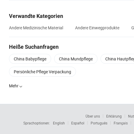
Verwandte Kategorien
Andere Medizinische Material
Andere Einwegprodukte
G
Heiße Suchanfragen
China Babypflege
China Mundpflege
China Hautpfle
Persönliche Pflege Verpackung
Mehr

Über uns
Erklärung
Nut
Sprachoptionen:
English
Español
Português
Français