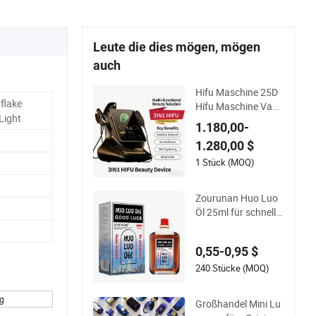
Leute die dies mögen, mögen
auch
Hifu Maschine 25D
flake
Hifu Maschine Vagi
Light
nal Hifu für Gesicht
1.180,00-
sstraffung Hautstra
1.280,00 $
ffung Fettentfernun
g
1 Stück (MOQ)
Zourunan Huo Luo
Öl 25ml für schnelle
Schmerzlinderung -
Chinesisches Kräut
0,55-0,95 $
er-Medikamentenöl
für Nacken-, Gelenk-
240 Stücke (MOQ)
und Rückenschmer
zen - Fabrikdirekt Gr
ng
Großhandel Mini Lu
oßhandel &amp; Pri