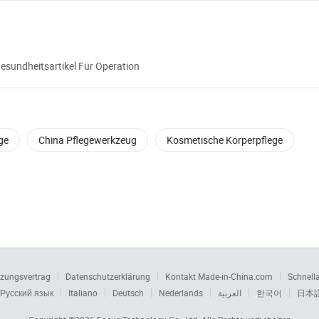
esundheitsartikel Für Operation
ge
China Pflegewerkzeug
Kosmetische Körperpflege
zungsvertrag
Datenschutzerklärung
Kontakt Made-in-China.com
Schnell
Русский язык
Italiano
Deutsch
Nederlands
العربية
한국어
日本