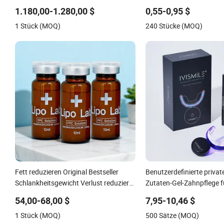
Hautstraffung Fettentfernung
Chinesisches Kräuter-Me
1.180,00-1.280,00 $
0,55-0,95 $
für Nacken-, Gelenk- und
1 Stück (MOQ)
240 Stücke (MOQ)
Rückenschmerzen - Fabri
Großhandel & Private L
Fett reduzieren Original Bestseller
Benutzerdefinierte privat
Schlankheitsgewicht Verlust reduziert
Zutaten-Gel-Zahnpflege f
Gesicht Doppelkinn
Erwachsene professionell
54,00-68,00 $
7,95-10,46 $
Zahnaufhellungssets
1 Stück (MOQ)
500 Sätze (MOQ)