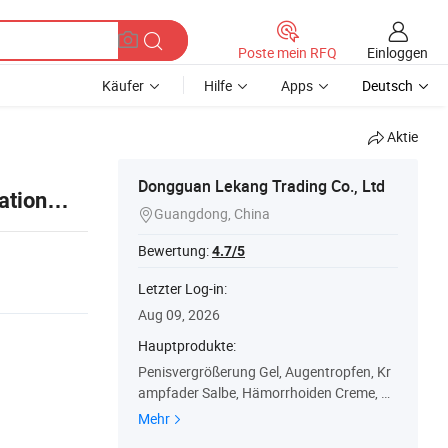
Einloggen
Poste mein RFQ
Käufer
Hilfe
Apps
Deutsch
Aktie
Dongguan Lekang Trading Co., Ltd
ation
Guangdong, China

ette
Bewertung:
4.7/5
Letzter Log-in:
Aug 09, 2026
Hauptprodukte:
Penisvergrößerung Gel, Augentropfen, Kr
ampfader Salbe, Hämorrhoiden Creme, Ge
lenk Schmerzcreme, Rhinitis Spray, Schme
Mehr
rzmittel Creme, Red Tiger Balm Cool Oil, Di