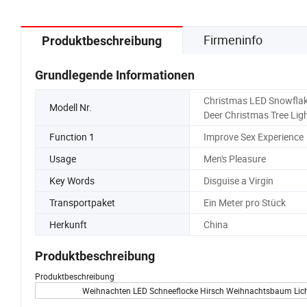
Firmeninfo
Produktbeschreibung
Grundlegende Informationen
Christmas LED Snowfla
Modell Nr.
Deer Christmas Tree Lig
Function 1
Improve Sex Experience
Usage
Men's Pleasure
Key Words
Disguise a Virgin
Transportpaket
Ein Meter pro Stück
Herkunft
China
Produktbeschreibung
Produktbeschreibung
Weihnachten LED Schneeflocke Hirsch Weihnachtsbaum Licht S