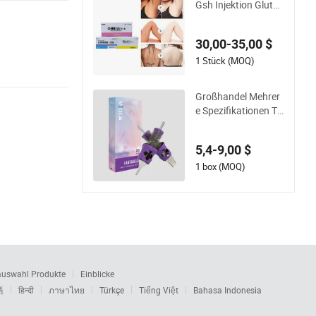
Gsh Injektion Gluta
nex IV Aufhellung Ci
ndella Sets Injektion
30,00-35,00 $
Luthione Thioctsäur
e Vitamin C Hautauf
1 Stück (MOQ)
hellung Injektion Sc
hneewittchen Gluta
Großhandel Mehrer
x
e Spezifikationen Tä
towiernadeln Cartri
dge für Tätowierung
5,4-9,00 $
Körperkunst
1 box (MOQ)
auswahl Produkte
Einblicke
語
हिन्दी
ภาษาไทย
Türkçe
Tiếng Việt
Bahasa Indonesia