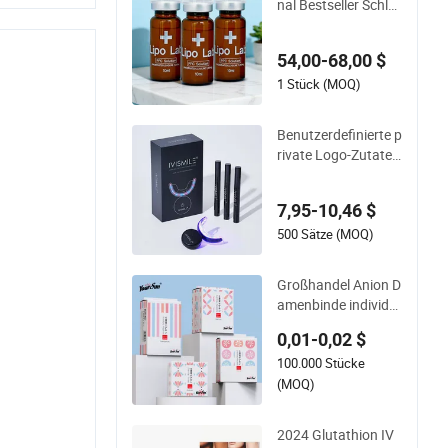
nal Bestseller Schla
nkheitsgewicht Verl
ust reduziert Gesich
54,00-68,00 $
t Doppelkinn
1 Stück (MOQ)
Benutzerdefinierte p
rivate Logo-Zutaten
-Gel-Zahnpflege für
Erwachsene profes
7,95-10,46 $
sionelle kabellose Z
ahnaufhellungssets
500 Sätze (MOQ)
Großhandel Anion D
amenbinde individu
elle Damenbinde Ani
0,01-0,02 $
on Damenbinden
100.000 Stücke
(MOQ)
2024 Glutathion IV