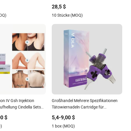
ikronadelbehandlung
verbessert verwandte Symptome
28,5 $
MOQ)
10 Stücke (MOQ)
on IV Gsh Injektion
Großhandel Mehrere Spezifikationen
ufhellung Cindella Sets
Tätowiernadeln Cartridge für
hione Thioctsäure Vitamin
Tätowierung Körperkunst
00 $
5,4-9,00 $
ung Injektion
Q)
1 box (MOQ)
en Glutax