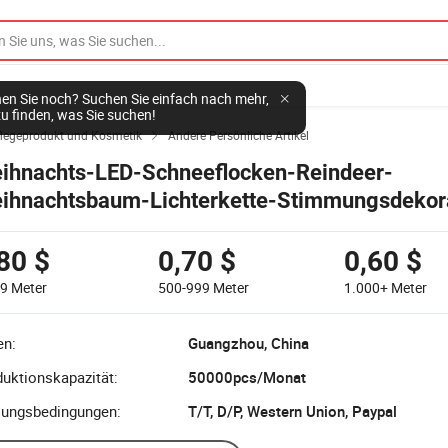
en Sie noch? Suchen Sie einfach nach mehr,
u finden, was Sie suchen!
flegeprodukt und Kosmetik
Andere Persönliche Artikel

ihnachts-LED-Schneeflocken-Reindeer-
ihnachtsbaum-Lichterkette-Stimmungsdekor
eine bunte Lichter Festtagsdekoration Lichterk
80 $
0,70 $
0,60 $
99
Meter
500-999
Meter
1.000+
Meter
en:
Guangzhou, China
uktionskapazität:
50000pcs/Monat
lungsbedingungen:
T/T, D/P, Western Union, Paypal