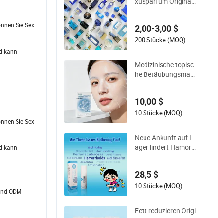
xusparfüm Original
vate Label OEM/OD
Parfum Lattafa aus
M
Dubai Kopie Original
önnen Sie Sex
2,00-3,00 $
Arabische Klassisch
e Marke Duft China
200 Stücke (MOQ)
Parfüm Günstiger V
nd kann
erkauf für Männer F
Medizinische topisc
rauen EU/US Lager
he Betäubungsmas
ke für Gesichts-Injek
tions-Mikronadelbe
10,00 $
handlung
10 Stücke (MOQ)
önnen Sie Sex
Neue Ankunft auf L
ager lindert Hämorr
nd kann
hoidenbeschwerden
und verbessert verw
28,5 $
andte Symptome
10 Stücke (MOQ)
und ODM -
Fett reduzieren Origi