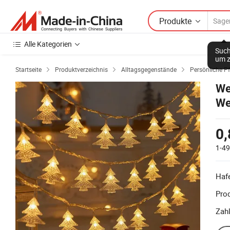
Produkte
Alle Kategorien
Such
um z
Startseite
Produktverzeichnis
Alltagsgegenstände
Persönliche P



We
We
kl
0,
1-4
Haf
Prod
Zah