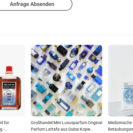
Anfrage Absenden
l für
Großhandel Mini Luxusparfüm Original
Medizinische
g -
Parfum Lattafa aus Dubai Kopie
Betäubungsma