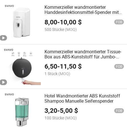
Kommerzieller wandmontierter
Handdesinfektionsmittel-Spender mit
manuellem Seifenspender und
8,00
-
10,00
$
nachfüllbarem Tank oder Einwegbeutel
FOB
500 Stücke
(MOQ)
Kommerzieller wandmontierter Tissue-
Box aus ABS-Kunststoff für Jumbo-
Rollen-Toilettenpapier-Spender
6,50
-
11,50
$
FOB
1 Stück
(MOQ)
Hotel Wandmontierter ABS Kunststoff
Shampoo Manuelle Seifenspender
3,20
-
5,00
$
FOB
100 Stücke
(MOQ)