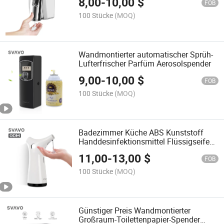
8,00
-
10,00
$
FOB
100 Stücke
(MOQ)
Wandmontierter automatischer Sprüh-
Lufterfrischer Parfüm Aerosolspender
9,00
-
10,00
$
FOB
100 Stücke
(MOQ)
Badezimmer Küche ABS Kunststoff
Handdesinfektionsmittel Flüssigseife
Schaum Automatischer Sensor
11,00
-
13,00
$
Seifenspender
FOB
100 Stücke
(MOQ)
Günstiger Preis Wandmontierter
Großraum-Toilettenpapier-Spender