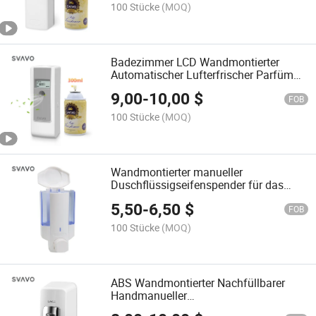
100 Stücke
(MOQ)
Badezimmer LCD Wandmontierter
Automatischer Lufterfrischer Parfüm
Timer Sprüh Aerosolspender
9,00
-
10,00
$
FOB
100 Stücke
(MOQ)
Wandmontierter manueller
Duschflüssigseifenspender für das
Badezimmer
5,50
-
6,50
$
FOB
100 Stücke
(MOQ)
ABS Wandmontierter Nachfüllbarer
Handmanueller
Schaumflüssigseifenspender