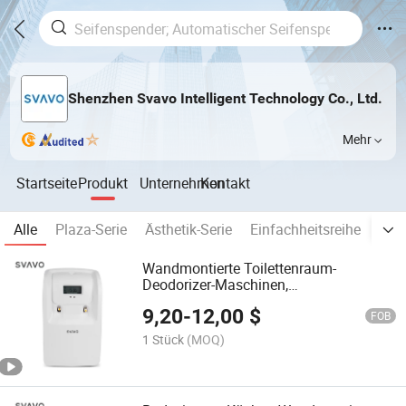
Shenzhen Svavo Intelligent Technology Co., Ltd.
Mehr
Startseite
Produkt
Unternehmen
Kontakt
Alle
Plaza-Serie
Ästhetik-Serie
Einfachheitsreihe
Sei
Wandmontierte Toilettenraum-
Deodorizer-Maschinen,
batteriebetriebener automatischer
9,20
-
12,00
$
Lufterfrischer, Parfümduft-Spray,
FOB
Aerosolspender
1 Stück
(MOQ)