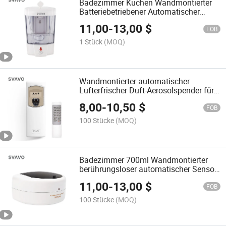
Badezimmer Küchen Wandmontierter
Batteriebetriebener Automatischer
Sensor Flüssigseifenspender
11,00
-
13,00
$
FOB
1 Stück
(MOQ)
Wandmontierter automatischer
Lufterfrischer Duft-Aerosolspender für
das Badezimmer mit Fernbedienung
8,00
-
10,50
$
FOB
100 Stücke
(MOQ)
Badezimmer 700ml Wandmontierter
berührungsloser automatischer Sensor
Flüssigseifenspender
11,00
-
13,00
$
FOB
100 Stücke
(MOQ)