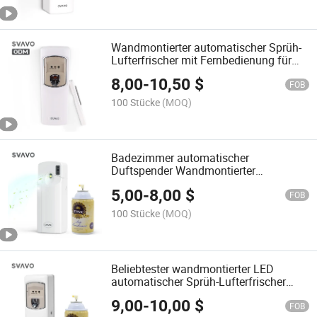
Wandmontierter automatischer Sprüh-
Lufterfrischer mit Fernbedienung für
die Innentoilette
8,00
-
10,50
$
FOB
100 Stücke
(MOQ)
Badezimmer automatischer
Duftspender Wandmontierter
Lufterfrischer Aerosolspender
5,00
-
8,00
$
FOB
100 Stücke
(MOQ)
Beliebtester wandmontierter LED
automatischer Sprüh-Lufterfrischer
Parfüm Aerosolspender
9,00
-
10,00
$
FOB