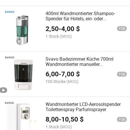
400ml Wandmontierter Shampoo-
Spender für Hotels, ein- oder
dreikammerig, manueller Seifenspender
2,50
-
4,00
$
FOB
1 Stück
(MOQ)
Svavo Badezimmer Küche 700ml
Wandmontierter manueller
Nachfüllflüssigseifenspender
6,00
-
7,00
$
FOB
100 Stücke
(MOQ)
Wandmontierter LCD-Aerosolspender
Toilettenspray Parfumsprayer
8,00
-
10,50
$
FOB
1 Stück
(MOQ)