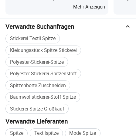
Taschen Dekoration
Vorhang
Mehr Anzeigen
Verwandte Suchanfragen
Stickerei Textil Spitze
Kleidungsstück Spitze Stickerei
Polyester-Stickerei-Spitze
Polyester-Stickerei-Spitzenstoff
Spitzenborte Zuschneiden
Baumwollstickerei-Stoff Spitze
Stickerei Spitze Großkauf
Glitzer-Tülle
Name
Verwandte Lieferanten
Spitze
Textilspitze
Mode Spitze
100% Polyester
Material