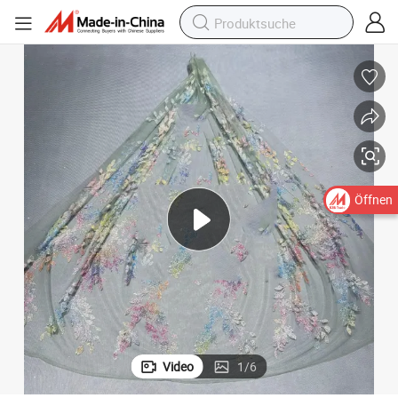
Öffnen
Video
1
/
6