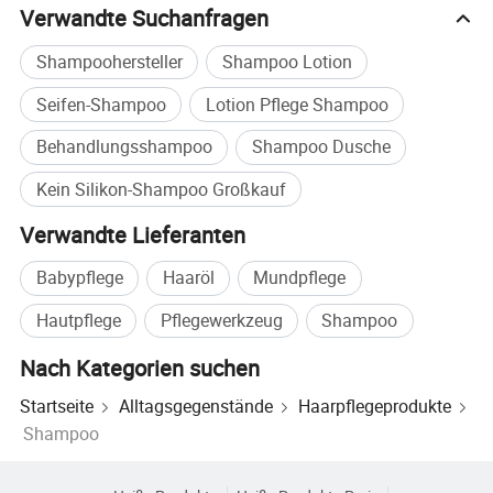
Wenn Sie Design-Dienstleistungen benötigen,
Verwandte Suchanfragen
haben wir auch professionelle Designer zur
Shampoohersteller
Shampoo Lotion
Verfügung, um Sie zu unterstützen.
Seifen-Shampoo
Lotion Pflege Shampoo
Q5. Können Sie nach unserer Formel
Behandlungsshampoo
Shampoo Dusche
produzieren?
Kein Silikon-Shampoo Großkauf
Ja, das können wir. Wir bieten OEM- und ODM-
Verwandte Lieferanten
Dienstleistungen an.
Babypflege
Haaröl
Mundpflege
Workshop-Video
Hautpflege
Pflegewerkzeug
Shampoo
Nach Kategorien suchen
Startseite
Alltagsgegenstände
Haarpflegeprodukte
Shampoo