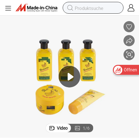
Öffnen
Video
1
/
6