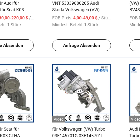
ür Audi für
VNT 53039880205 Audi
(VW)
für Seat K03
Skoda Volkswagen (VW)
BV43
AEA CAEB CAED
BV43 03L253010C
5303
/ Stück
FOB Preis:
/ Stück
FOB P
80,00-220,00 $
4,00-49,00 $
 CDND CFKA
53039700139
für 
ehl:
1 Stück
Mindest. Befehl:
1 Stück
Minde
 Motor
Düsenscheibenbaugruppe für
CBDA
1 JH5IT
Motor: CBAA CBAB CBAB
CBDA CBDB
e Absenden
Anfrage Absenden
Video
Vide
ür Seat für
für Volkswagen (VW) Turbo
Audi 
 K03 CTHA
03F145701G 03F145701L
Turb