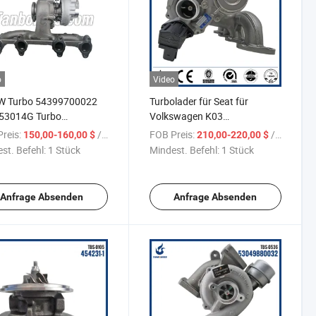
o
Video
VW Turbo 54399700022
Turbolader für Seat für
53014G Turbo
Volkswagen K03
9880022 Turbo im
53039880099 53039880142
reis:
/ Stück
FOB Preis:
/ Stück
150,00-160,00 $
210,00-220,00 $
bot
53039880150 03C145701B
st. Befehl:
1 Stück
Mindest. Befehl:
1 Stück
Anfrage Absenden
Anfrage Absenden