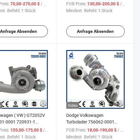
45701K
713672-0001 768329-0001
reis:
/ Stück
FOB Preis:
/ Stück
70,00-270,00 $
130,00-200,00 $
rgekühlter Turbolader
st. Befehl:
1 Stück
Mindest. Befehl:
1 Stück
Anfrage Absenden
Anfrage Absenden
o
Video
swagen ( VW ) GT2052V
Dodge Volkswagen
31-0001 720931-1
Turbolader 756062-0001
lader
03G253019H GT1749V BKD |
reis:
/ Stück
FOB Preis:
/ Stück
155,00-175,00 $
18,00-190,00 $
BMM Turbo
st. Befehl:
1 Stück
Mindest. Befehl:
1 Stück