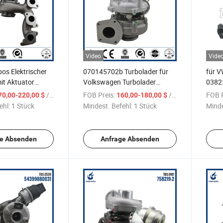
Video
Vide
bos Elektrischer
070145702b Turbolader für
für 
it Aktuator
Volkswagen Turbolader
0382
os Teile BV43
070145701j Gt2056V
5439
/ Stück
FOB Preis:
/ Stück
FOB P
70,00-220,00 $
160,00-180,00 $
 53039880205
716885-1
Ange
ehl:
1 Stück
Mindest. Befehl:
1 Stück
Minde
32
e Absenden
Anfrage Absenden