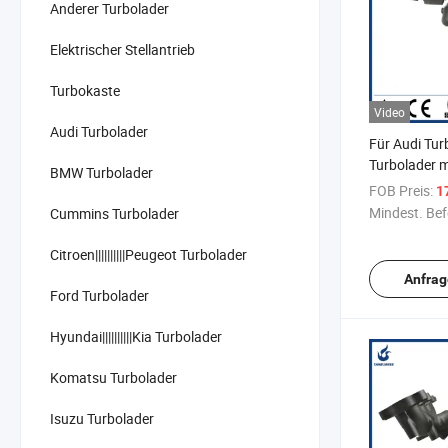
Anderer Turbolader
Elektrischer Stellantrieb
Turbokaste
Video
Audi Turbolader
Für Audi Tur
Turbolader m
BMW Turbolader
Turbine Turb
FOB Preis:
1
03L253019A
Mindest. Bef
Cummins Turbolader
530398801
Citroen||||||||||Peugeot Turbolader
Anfrag
Ford Turbolader
Hyundai||||||||||Kia Turbolader
Komatsu Turbolader
Isuzu Turbolader