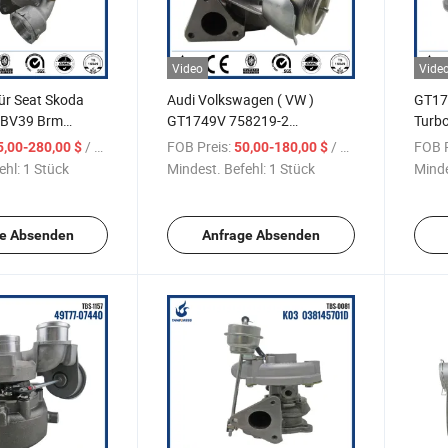
Video
Vide
ür Seat Skoda
Audi Volkswagen ( VW )
GT17
 BV39 Brm
GT1749V 758219-2
Turb
1 54399700031
Turbolader für Auto
/ Stück
FOB Preis:
/ Stück
FOB P
5,00-280,00 $
50,00-180,00 $
31
ehl:
1 Stück
Mindest. Befehl:
1 Stück
Minde
e Absenden
Anfrage Absenden