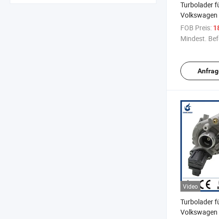
Turbolader f
Volkswagen 
RHF5 für C
FOB Preis:
1
CDNB CDNC
Mindest. Bef
CPMA CPMB
5303988029
Anfrag
Video
Turbolader f
Volkswagen