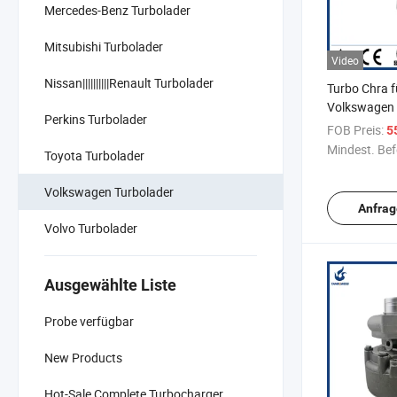
Mercedes-Benz Turbolader
Mitsubishi Turbolader
Video
Nissan||||||||||Renault Turbolader
Turbo Chra f
Volkswagen
Perkins Turbolader
5439988003
FOB Preis:
5
543997100
Mindest. Bef
Toyota Turbolader
Volkswagen Turbolader
Anfrag
Volvo Turbolader
Ausgewählte Liste
Probe verfügbar
New Products
Hot-Sale Complete Turbocharger