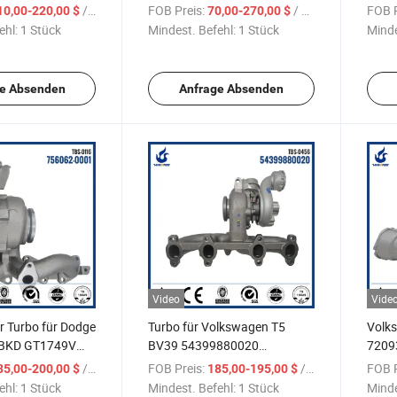
9 53039880142
Turbolader für T3M377IP8
03F1
/ Stück
FOB Preis:
/ Stück
FOB P
10,00-220,00 $
70,00-270,00 $
CBZA | CBZB
Wasse
ehl:
1 Stück
Mindest. Befehl:
1 Stück
Minde
e Absenden
Anfrage Absenden
Video
Vide
r Turbo für Dodge
Turbo für Volkswagen T5
Volk
 BKD GT1749V
BV39 54399880020
7209
1 756062-1
54399700009 038253010N
Turbo
/ Stück
FOB Preis:
/ Stück
FOB P
85,00-200,00 $
185,00-195,00 $
Turbolader
ehl:
1 Stück
Mindest. Befehl:
1 Stück
Minde