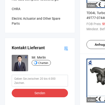
Video
CHRA
TD04L Turbo
49T77-0744
Electric Actuator and Other Spare
49T770744
Parts
FOB Preis:
5
Mindest. Bef
Anfrag
Kontakt Lieferant
Mr. Merlin
Chatten
Senden
Video