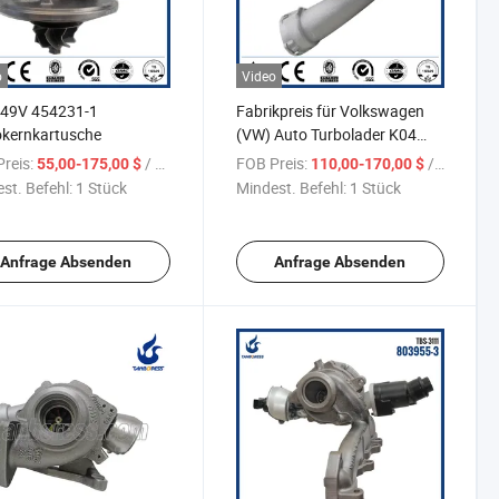
o
Video
49V 454231-1
Fabrikpreis für Volkswagen
okernkartusche
(VW) Auto Turbolader K04
AXD 53049880032
reis:
/ Stück
FOB Preis:
/ Stück
55,00-175,00 $
110,00-170,00 $
53049700032 Turbolader
st. Befehl:
1 Stück
Mindest. Befehl:
1 Stück
Anfrage Absenden
Anfrage Absenden