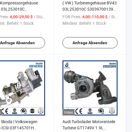
 Kompressorgehäuse
( VW ) Turbinengehäuse BV43
 03L253010C
03L253010C 53039700139
9700139 53039880205
53039880205 für Motor:
reis:
/ Stück
FOB Preis:
/ Stück
4,00-29,00 $
4,00-110,00 $
Motor: CBAA CBAB CBAB
CBAA CBAB CBAB CBDA
st. Befehl:
1 Stück
Mindest. Befehl:
1 Stück
 CBDB
CBDB
Anfrage Absenden
Anfrage Absenden
o
Video
| Skoda | Volkswagen
Audi Turbolader Motorenteile
o ICSI 03F145701H
Turbine GT1749V 1.9L