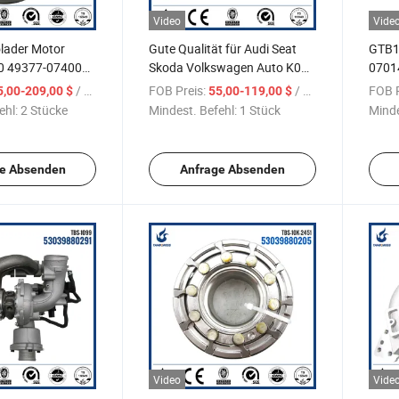
Video
Vide
lader Motor
Gute Qualität für Audi Seat
GTB1
0 49377-07400
Skoda Volkswagen Auto K03
0701
0
Turbolader 53039700015
Turbo
/ Stück
FOB Preis:
/ Stück
FOB P
5,00-209,00 $
55,00-119,00 $
53039880015
für V
ehl:
2 Stücke
Mindest. Befehl:
1 Stück
Minde
e Absenden
Anfrage Absenden
Video
Vide