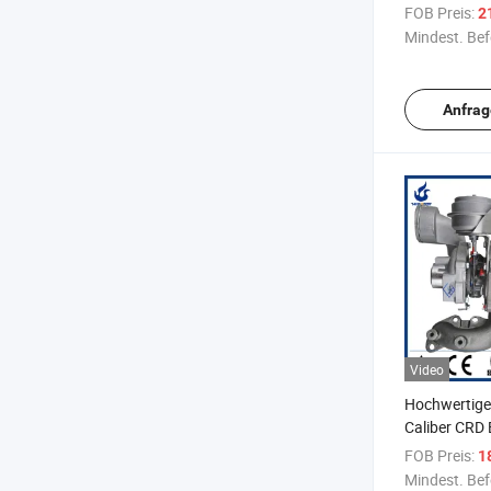
5303988009
FOB Preis:
2
Mindest. Bef
Anfrag
Video
Hochwertige
Caliber CRD
756062-000
FOB Preis:
1
Turbolader
Mindest. Bef