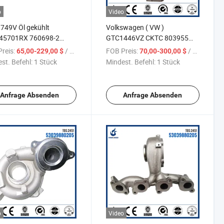
o
Video
749V Öl gekühlt
Volkswagen ( VW )
45701RX 760698-2
GTC1446VZ CKTC 803955
 Teile CHRA Turbolader
803955-0003 803955-5
reis:
/ Stück
FOB Preis:
/ Stück
65,00-229,00 $
70,00-300,00 $
olkswagen (VW)
Turbolader-Kartusche
st. Befehl:
1 Stück
Mindest. Befehl:
1 Stück
Anfrage Absenden
Anfrage Absenden
o
Video