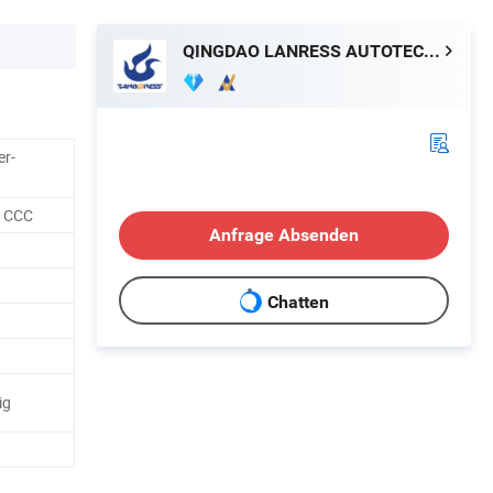
QINGDAO LANRESS AUTOTECH CO., LTD.
er-
, CCC
Anfrage Absenden
Chatten
ig