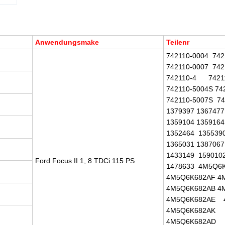
Anwendungsmake
Teilenr
742110-0004 742
742110-0007 742
742110-4 7421
742110-5004S 74
742110-5007S 74
1379397 1367477
1359104 1359164
1352464 135539
1365031 1387067
1433149 159010
Ford Focus II 1, 8 TDCi 115 PS
1478633 4M5Q6
4M5Q6K682AF 4
4M5Q6K682AB 4
4M5Q6K682AE 
4M5Q6K682AK
4M5Q6K682AD