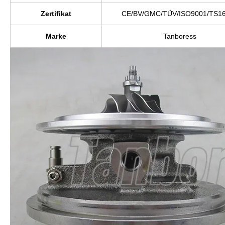
Zertifikat
CE/BV/GMC/TÜV/ISO9001/TS1
Marke
Tanboress