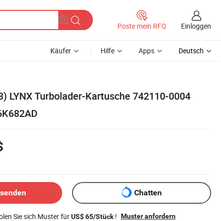
Einloggen
Poste mein RFQ
Käufer
Hilfe
Apps
Deutsch
3) LYNX Turbolader-Kartusche 742110-0004
6K682AD
$
bsenden
Chatten
len Sie sich Muster für
!
Muster anfordern
US$ 65/Stück