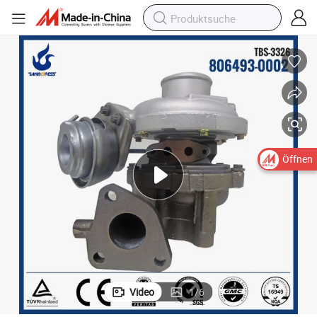
Öffnen
Video
1
/
6