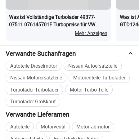
Was ist Vollständige Turbolader 49377-
Was ist 
07511 076145701F Turbopreise für VW
GTD124
Crafter Blue 2.5 TDI 136 PS
Turbolad
Mehr Anzeigen
Verwandte Suchanfragen
Autoteile Dieselmotor
Nissan Autoersatzteile
Nissan Motorersatzteile
Motorenteile Turbolader
Turbolader Turbolader
Motor-Turbo-Teile
Turbolader Großkauf
Verwandte Lieferanten
Autoteile
Motorventil
Motorradmotor
Autoersatzteile
Ersatzteile Für Autos