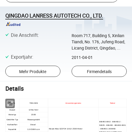
QINGDAO LANRESS AUTOTECH CO., LTD.
Die Anschrift
:
Room 717, Building 5, Xinlian
Tiandi, No. 176, Jufeng Road,
Licang District, Qingdao, ...
Exportjahr
:
2011-04-01
Mehr Produkte
Firmendetails
Details
TBS-Nr.
TBS-3326
Anwendungsmake
Teilenr
Modell
GTB1752V
Motortyp
ZD30
Gekühlter Typ
Wassergekühlt
806493-0002 - 806493-2 -
Kraftstoffart
Diesel
5002S - 806493 - 806493-0001
Nissan Atlas SZ2F24 3,0LD ZD30 Motor
- 806493-1 806493-
Kapazität
3,0 l/3000 ccm
5001S/14411LC30B/14411-