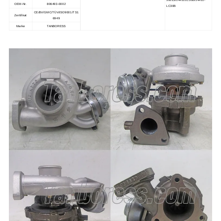
OEM-Nr.
806493-0002
LC30B
CE/BV/GMC/TÜV/ISO9001/TS1
Zertifikat
6949
Marke
TANBORESS