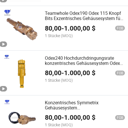
Teamwhole Odex190 Odex 115 Knopf
Bits Exzentrisches Gehäusesystem für
Gesteinsbohrungen
80,00
-
1.000,00
$
FOB
1 Stücke
(MOQ)
Odex240 Hochdurchdringungsrate
konzentrisches Gehäusesystem Odex
konzentrisches Gehäusesystem
80,00
-
1.000,00
$
FOB
1 Stücke
(MOQ)
Konzentrisches Symmetrix
Gehäusesystem
Wasserbrunnenbohrpilot-Ringbohrer
80,00
-
1.000,00
$
P140
FOB
1 Stücke
(MOQ)