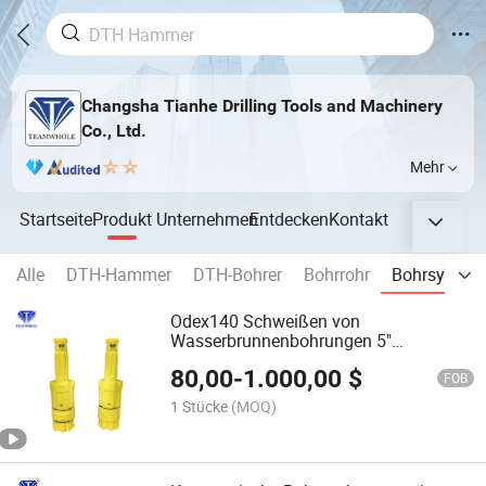
Changsha Tianhe Drilling Tools and Machinery
Co., Ltd.
Mehr
Startseite
Produkt
Unternehmen
Entdecken
Kontakt
Alle
DTH-Hammer
DTH-Bohrer
Bohrrohr
Bohrsystem 
Odex140 Schweißen von
Wasserbrunnenbohrungen 5"
Symmetrix Überburden-Bohrsysteme
80,00
-
1.000,00
$
Hülse Schuh
FOB
1 Stücke
(MOQ)