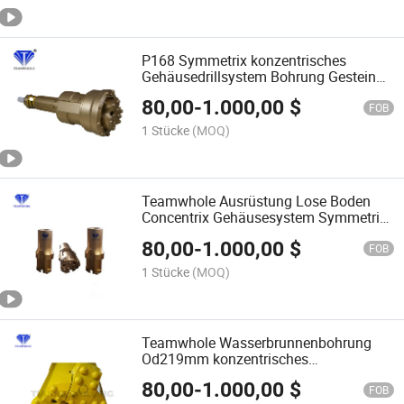
P168 Symmetrix konzentrisches
Gehäusedrillsystem Bohrung Gestein
Bohrwerkzeuge
80,00
-
1.000,00
$
FOB
1 Stücke
(MOQ)
Teamwhole Ausrüstung Lose Boden
Concentrix Gehäusesystem Symmetrix
114 Gehäuse
80,00
-
1.000,00
$
FOB
1 Stücke
(MOQ)
Teamwhole Wasserbrunnenbohrung
Od219mm konzentrisches
Gehäusebohrsystem
80,00
-
1.000,00
$
FOB