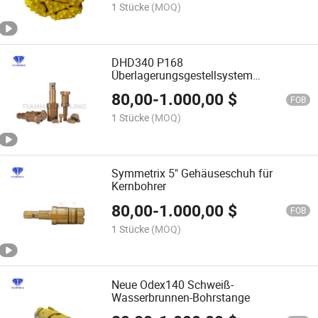
1 Stücke
(MOQ)
DHD340 P168
Überlagerungsgestellsystem
konzentrische Gestellsysteme Drei-
80,00
-
1.000,00
$
Flügel-Konzentrische Bohrkrone mit
FOB
Flügeln für Wasserbrunnen
1 Stücke
(MOQ)
Symmetrix 5" Gehäuseschuh für
Kernbohrer
80,00
-
1.000,00
$
FOB
1 Stücke
(MOQ)
Neue Odex140 Schweiß-
Wasserbrunnen-Bohrstange