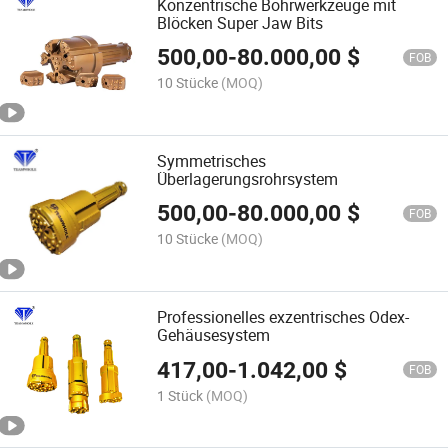
Konzentrische Bohrwerkzeuge mit
Blöcken Super Jaw Bits
500,00
-
80.000,00
$
FOB
10 Stücke
(MOQ)
Symmetrisches
Überlagerungsrohrsystem
500,00
-
80.000,00
$
FOB
10 Stücke
(MOQ)
Professionelles exzentrisches Odex-
Gehäusesystem
417,00
-
1.042,00
$
FOB
1 Stück
(MOQ)