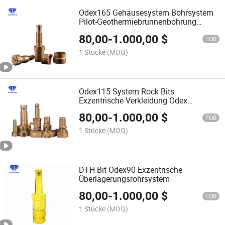
Odex165 Gehäusesystem Bohrsystem
Pilot-Geothermiebrunnenbohrung
Ringbohrer
80,00
-
1.000,00
$
FOB
1 Stücke
(MOQ)
Odex115 System Rock Bits
Exzentrische Verkleidung Odex
Hammerbohrer für
80,00
-
1.000,00
$
Überburdenbohrungen
FOB
1 Stücke
(MOQ)
DTH Bit Odex90 Exzentrische
Überlagerungsrohrsystem
80,00
-
1.000,00
$
FOB
1 Stücke
(MOQ)