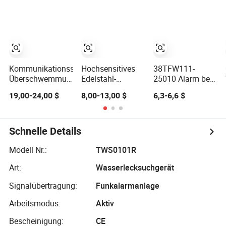
103±3℃
Auslösepunkt, CE-
zertifiziert
Kommunikationsschrank
Hochsensitives
38TFW111-
Überschwemmungserkennung
Edelstahl-
25010 Alarm bei
Basisstation
Wasserleckdetektor-
niedrigem
19,00-24,00 $
8,00-13,00 $
6,3-6,6 $
Geräte
Alarm-System
Wasserstand Lkw
Wasserimmersion
Ersatzteile hohe
Alarm
Qualität
453801208
Schnelle Details
Modell Nr.:
TWS0101R
Art:
Wasserlecksuchgerät
Signalübertragung:
Funkalarmanlage
Arbeitsmodus:
Aktiv
Bescheinigung:
CE