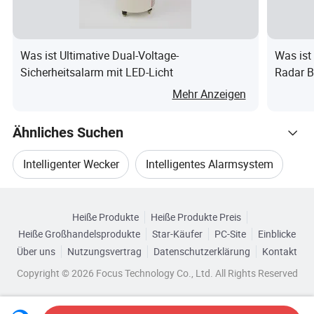
Was ist Ultimative Dual-Voltage-
Was ist
Sicherheitsalarm mit LED-Licht
Radar B
Mehr Anzeigen
Ähnliches Suchen
Intelligenter Wecker
Intelligentes Alarmsystem
Verwandte Kategorien
Intelligente Sicherheitsalarmanlage
Heiße Produkte
Heiße Produkte Preis
Durchsuchen Sie nach Kategorien
Heiße Großhandelsprodukte
Star-Käufer
PC-Site
Einblicke
Intelligentes Sicherheitssystem
Über uns
Nutzungsvertrag
Datenschutzerklärung
Kontakt
Copyright © 2026 Focus Technology Co., Ltd. All Rights Reserved
Intelligente Drahtlose Alarmanlage