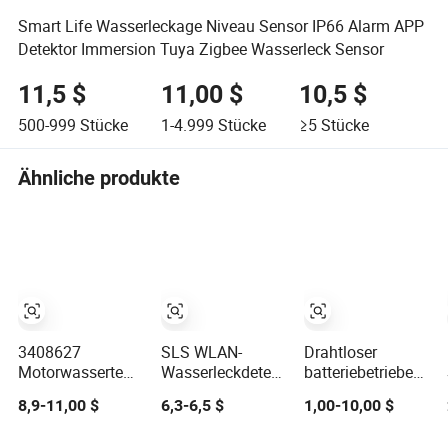
Smart Life Wasserleckage Niveau Sensor IP66 Alarm APP
Detektor Immersion Tuya Zigbee Wasserleck Sensor
11,5 $
11,00 $
10,5 $
500-999
Stücke
1-4.999
Stücke
≥5
Stücke
Ähnliche produkte
3408627
SLS WLAN-
Drahtloser
Motorwassertemperatur-
Wasserleckdetektor
batteriebetriebener
Alarm-Schalter
Wasserimmissionssensor
Wasserleckalarm
8,9-11,00 $
6,3-6,5 $
1,00-10,00 $
1/2"-14 Nptf-
Fernbedienungsmonitoralarm
für Zuhause
Gewinde,