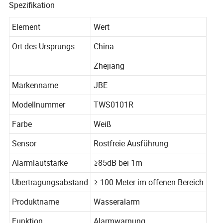
Spezifikation
Element
Wert
Ort des Ursprungs
China
Zhejiang
Markenname
JBE
Modellnummer
TWS0101R
Farbe
Weiß
Sensor
Rostfreie Ausführung
Alarmlautstärke
≥85dB bei 1m
Übertragungsabstand
≥ 100 Meter im offenen Bereich
Produktname
Wasseralarm
Funktion
Alarmwarnung