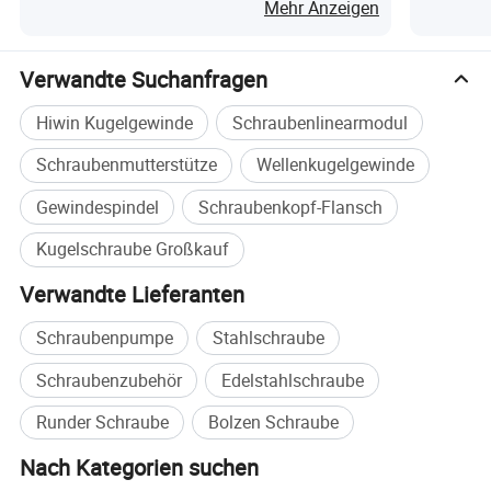
Mehr Anzeigen
3).OEM-Service oder kann nach Ihren Zeichnungen angepasst
6.Unsere Leistungen:
4). Beantworten Sie Ihre Anfrage in 24 Stunden
Verwandte Suchanfragen
5).Professionelles technisches Team 24 Stunden Online-Service
Hiwin Kugelgewinde
Schraubenlinearmodul
6).Bereitstellung von Musterservice
Schraubenmutterstütze
Wellenkugelgewinde
Gewindespindel
Schraubenkopf-Flansch
Kugelschraube Großkauf
Verwandte Lieferanten
Hauptprodukte
Schraubenpumpe
Stahlschraube
Schraubenzubehör
Edelstahlschraube
Runder Schraube
Bolzen Schraube
Nach Kategorien suchen