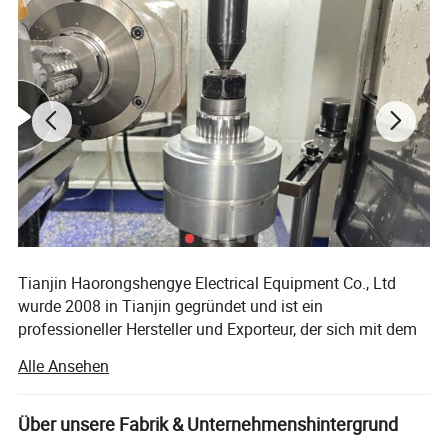
Anwendung
Verpackung Und Versand
Tianjin Haorongshengye Electrical Equipment Co., Ltd
wurde 2008 in Tianjin gegründet und ist ein
professioneller Hersteller und Exporteur, der sich mit dem
Design, der Entwicklung und der Produktion beschäftigt.
Alle Ansehen
Unsere Fabrik hat eine Reihe von fortschrittlichen Geräten
einschließlich CNC-Wälzfräsmaschine, CNC-
Über unsere Fabrik & Unternehmenshintergrund
Maschinenzentrum, CNC-Schleifmaschine, CNC-