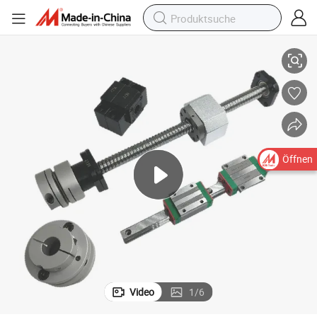
d Mutter
Geräuscharme Hochwertige Dfu2508-4 1500mm Kugelumlaufspindel un
Öffnen
Video
1
/
6