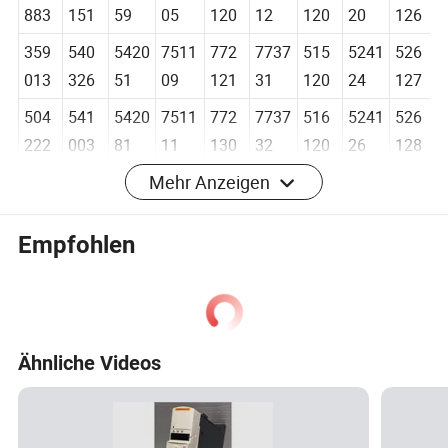
358
533
5412
7511
772
7737
514
5241
526
883
151
59
05
120
12
120
20
126
359
540
5420
7511
772
7737
515
5241
526
013
326
51
09
121
31
120
24
127
504
541
5420
7511
772
7737
516
5241
526
222
003
81
11
130
32
120
26
128
Mehr Anzeigen
504
541
7501
7511
772
7743
516
5241
526
223
009
02
34
137
00
130
27
129
Empfohlen
505
541
7501
7511
772
7743
516
5241
526
223
010
03
35
142
10
140
28
240
506
541
7501
7511
772
7745
516
5241
526
Ähnliche Videos
333
011
04
54
143
40
145
29
241
506
541
7501
7511
773
7747
522
5251
526
401
061
07
67
100
30
120
20
242