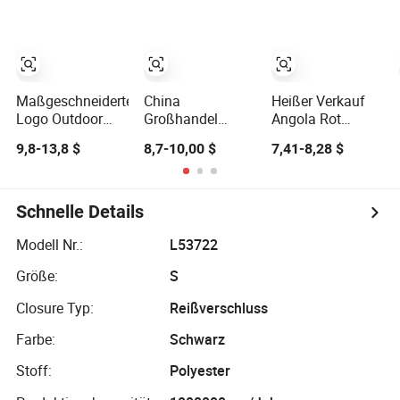
Freien
Atmungsaktiv
geschweißte
Gepolstert
Nähte für
Einzelski
Outdoor-
Professionelle
Regenbekleidung
Winterweite
Schneebekleidung
Maßgeschneiderte
China
Heißer Verkauf
Logo Outdoor
Großhandel
Angola Rot
Arbeitskleidung
Mode Winter
Damen Mode
9,8-13,8 $
8,7-10,00 $
7,41-8,28 $
Softshell Nicht-
Herren
Lederjacke
Wasserfest
Camouflage
Winddicht
Fleece Jacke,
Windjacke
Sicherheits
Schnelle Details
Polyester
Varsity Stil
Winterjacke
Modell Nr.:
L53722
Größe:
S
Closure Typ:
Reißverschluss
Farbe:
Schwarz
Stoff:
Polyester