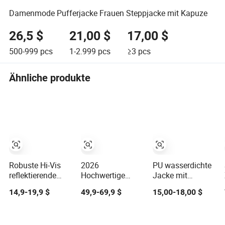
Damenmode Pufferjacke Frauen Steppjacke mit Kapuze
26,5 $
21,00 $
17,00 $
500-999
pcs
1-2.999
pcs
≥3
pcs
Ähnliche produkte
Robuste Hi-Vis
2026
PU wasserdichte
reflektierende
Hochwertige
Jacke mit
Arbeitsjacke -
Skijacke für
reflektierendem
14,9-19,9 $
49,9-69,9 $
15,00-18,00 $
wasserdicht und
Damen 3XL
Streifen,
winddicht für die
Wasserdicht
Kapuzen-
Winterarbeit im
Winddicht
Windbreaker,