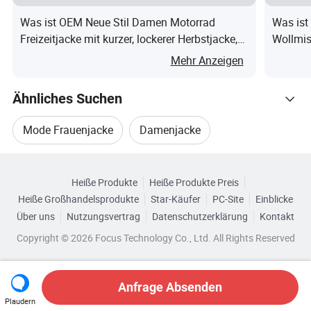
Was ist OEM Neue Stil Damen Motorrad
Was ist
Q--Was ist der Versandhafen?
Freizeitjacke mit kurzer, lockerer Herbstjacke,
Wollmis
Polyesterfutter Damenjacke Kleidung
Mehr Anzeigen
A--Wir sind geschlossen, um Shanghai & Ningbo, so
Shanghai & Ningbo sind unsere nächsten Export Port.or
Ähnliches Suchen
jeder Port, wie der Käufer angefordert.
Mode Frauenjacke
Damenjacke
F--wie kann man einen neuen Stil verarbeiten?
Durchsuchen Sie nach Kategorien
Damen-Außenjacke
Damen Winterjacke
Heiße Produkte
Heiße Produkte Preis
A--Wenn Sie unsere aktuellen Stile gewählt haben, dann
Heiße Großhandelsprodukte
Star-Käufer
PC-Site
Einblicke
M Polsterjacke
Mode Damen Winterjacke
wird es einfach sein, neue gleiche Proben für Sie zu
Über uns
Nutzungsvertrag
Datenschutzerklärung
Kontakt
machen, und wenn Sie möchten, dass wir die
Copyright © 2026 Focus Technology Co., Ltd. All Rights Reserved
Gegenproben nach Ihren ursprünglichen Proben oder nur
Kunstwerke Ihrer Entwürfe machen, dann werden wir die
Proben wie gewünscht machen, einschließlich der Stoff,
Anfrage Absenden
Plaudern
Trime, Größe, etc...