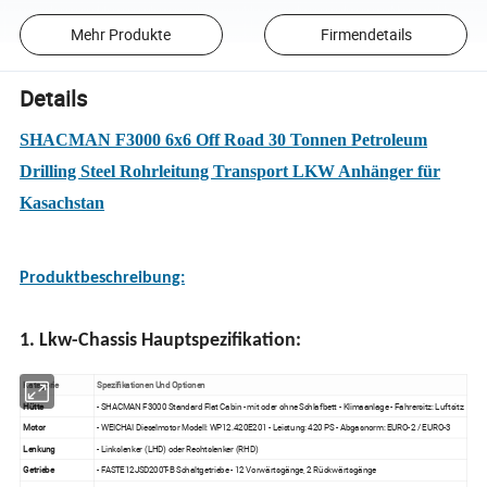
Mehr Produkte
Firmendetails
Details
SHACMAN F3000 6x6 Off Road 30 Tonnen Petroleum
Drilling Steel Rohrleitung Transport LKW Anhänger für
Kasachstan
Produktbeschreibung:
1. Lkw-Chassis Hauptspezifikation:
Kategorie
Spezifikationen Und Optionen
Hütte
- SHACMAN F3000 Standard Flat Cabin - mit oder ohne Schlafbett - Klimaanlage - Fahrersitz: Luftsitz
Motor
- WEICHAI Dieselmotor Modell: WP12.420E201 - Leistung: 420 PS - Abgasnorm: EURO-2 / EURO-3
Lenkung
- Linkslenker (LHD) oder Rechtslenker (RHD)
Getriebe
- FASTE12JSD200T-B Schaltgetriebe - 12 Vorwärtsgänge, 2 Rückwärtsgänge