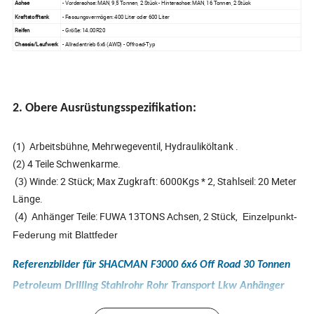
Achse
- Vorderachse: MAN, 9,5 Tonnen, 2 Stück - Hinterachse: MAN, 16 Tonnen, 2 Stück
Kraftstofftank
- Fassungsvermögen: 400 Liter oder 600 Liter
Reifen
- Größe: 14.00R20
Chassis/Laufwerk
- Allradantrieb 6x6 (AWD) - Offroad-Typ
2. Obere Ausrüstungsspezifikation:
(1) Arbeitsbühne, Mehrwegeventil, Hydrauliköltank .
(2) 4 Teile Schwenkarme.
(3) Winde: 2 Stück; Max Zugkraft: 6000Kgs * 2, Stahlseil: 20 Meter
Länge.
(4) Anhänger Teile: FUWA 13TONS Achsen, 2 Stück,
Einzelpunkt-
Federung mit Blattfeder
Referenzbilder für SHACMAN F3000 6x6 Off Road 30 Tonnen
Petroleum Drilling Stahlrohr Rohr Transport Lkw Anhänger
Für Kasachstan: