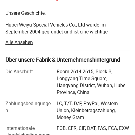
Unsere Geschichte:
Hubei Weiyu Special Vehicles Co., Ltd wurde im
September 2004 gegründet und ist eine wichtige
Niederlassung der CLW-Gruppe mit dem Grundkapital 100,
Alle Ansehen
000, 000 RMB (14 Millionen US-Dollar) und dem
Gesamtkapital 6, 000, 000, 000 (840 Millionen US-Dollar).
Das Hotel liegt in Suizhou Stadt, provinz hubei, Zentral-
Über unsere Fabrik & Unternehmenshintergrund
China, die Hubei Chengli Special Automobile Co., Ltd ist
Die Anschrift
Room 2614-2615, Block B,
einer der größten Hersteller von nationalen Ministerium für
Longyang Time Square,
Industrie und Information für die Produktion von 800 Arten
Hangyang District, Wuhan, Hubei
von Sonderausführungen und Export Center of Trucks und
Province, China
Ersatzteile von der Provinz Hubei Regierung identifiziert,
wie Wasser Tank Truck, Isolierung Truck und Milch Truck,
Zahlungsbedingunge
LC, T/T, D/P, PayPal, Western
Abwasser Sauger Truck, Müllwagen, man Lift Truck/Aerial
n
Union, Kleinbetragszahlung,
Platform Truck, LKW mit Kran, Kraftstoff Truck/Anhänger,
Money Gram
Chemical Tanker Delivery Truck, Bulk Zement Truck, Beton
Internationale
FOB, CFR, CIF, DAT, FAS, FCA, EXW
Mixer Truck, Fire Truck, Dump Truck, LKW-