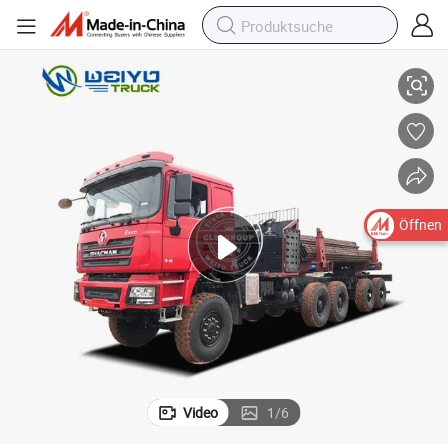
port Lkw Anhänger für Kasachstan
Shacman F3000 6X6 Offroad 30 Tonnen Petroleum Bohrstahlrohr Trans
Öffnen
Video
1
/
6