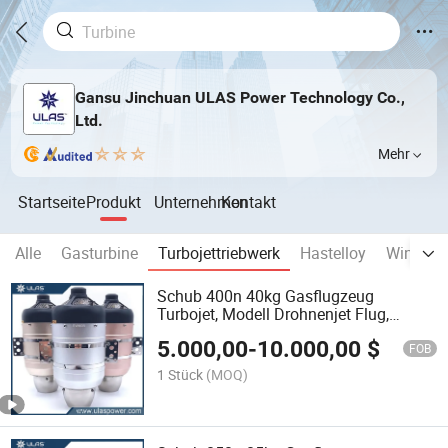
Gansu Jinchuan ULAS Power Technology Co.,
Ltd.
Mehr
Startseite
Produkt
Unternehmen
Kontakt
Alle
Gasturbine
Turbojettriebwerk
Hastelloy
Windene
Schub 400n 40kg Gasflugzeug
Turbojet, Modell Drohnenjet Flug,
Flugzeug Turbine Motor
5.000,00
-
10.000,00
$
FOB
1 Stück
(MOQ)