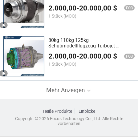
Flugtriebwerk Flugzeugtriebwerk
2.000,00
-
20.000,00
$
FOB
1 Stück
(MOQ)
80kg 110kg 125kg
Schubmodellflugzeug Turbojet-
Triebwerk Drohnen-Jet-Flugtriebwerk
2.000,00
-
20.000,00
$
Flugzeugtriebwerk
FOB
1 Stück
(MOQ)
Mehr Anzeigen
Heiße Produkte
Einblicke
Copyright © 2026 Focus Technology Co., Ltd. Alle Rechte
vorbehalten