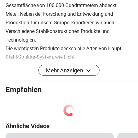
Gesamtfläche von 100.000 Quadratmetern abdeckt
Meter. Neben der Forschung und Entwicklung und
Produktion für unsere Gruppe exportieren wir auch
Verschiedene Stahlkonstruktionen Produkte und
Technologien.
Die wichtigsten Produkte decken alle Arten von Haupt-
Stahl-Struktur-System, wie Licht
Und schwere H - Abschnitt Stahl, Kastenbalken, Kreuz -
Mehr Anzeigen
förmige Säule und Rohrtraversen,
Sowie verschiedene Verbundplatten und andere
Empfohlen
Bauplatten für Wand, Dach und
Inneneinrichtung dekorative Bounding-Systeme, mit der
jährlichen Kapazität der Verarbeitung von Stahl
Strukturbauteile 80.000 Tonnen und neue Baustoffe
Ähnliche Videos
Bounding System Ist
1 Millionen Quadratmeter.