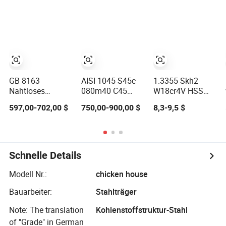
Metall
Spezialrohr
1035 1040 1045
Kohlenstoffstahlplatte
1050 1055 1060
Bau
4130 4140
Materials/Alloy/Factory/Q235B/Hot
Kohlenstoffstahl
gewalzt
Quadrat Rund
Flachstahl
GB 8163
AISI 1045 S45c
1.3355 Skh2
Nahtloses
080m40 C45
W18cr4V HSS
Kohlenstoffstahlrohr
Kohlenstoffstahlpreis
Flachstahl T1
597,00-702,00 $
750,00-900,00 $
8,3-9,5 $
8" Markenrohr
pro kg
HS18-0-1
Eisen
Kohlenstoffstahlplat
Kohlenstoffstahlrohr
1'' Gewinderohr
Kohlenstoffstahl
Schnelle Details
Modell Nr.:
chicken house
Bauarbeiter:
Stahlträger
Note: The translation
Kohlenstoffstruktur-Stahl
of "Grade" in German