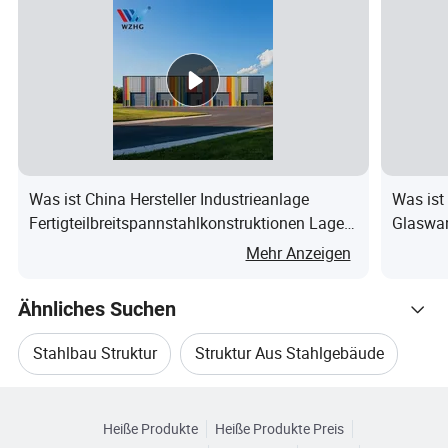
Unternehmensprofil
Zertifizierungen
Unsere Dienstleistungen
Was ist China Hersteller Industrieanlage
Was ist
Fertigteilbreitspannstahlkonstruktionen Lager
Glaswan
Produktionsprozess
Metallrahmenbauwerke
Stahlr
Mehr Anzeigen
Unsere Produkte
allgeme
Ähnliches Suchen
Installationsanweisungen
Stahlbau Struktur
Struktur Aus Stahlgebäude
Markieren Sie Projekt Und Aufstellung
Durchsuchen Sie nach Kategorien
Stahlbauträger
Stahlbaukonstruktion
Heiße Produkte
Heiße Produkte Preis
FAQ