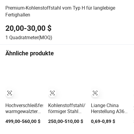
Premium-Kohlenstoffstahl vom Typ H für langlebige
Fertighallen
20,00-30,00 $
1
Quadratmeter(MOQ)
Ähnliche produkte
Hochverschleißfester
Kohlenstoffstahl/H-
Liange China
warmgewalzter
förmiger Stahl
Herstellung A36
Kohlenstoffstahl-
Kohlenstoffstahlrohr
A106 St37 St35
499,00-560,00 $
250,00-510,00 $
0,69-0,89 $
Flachstahl Q195
nahtloses
Ss460 AISI 1018
Q235 Q345
Stahlrohr
1020 1025 1030