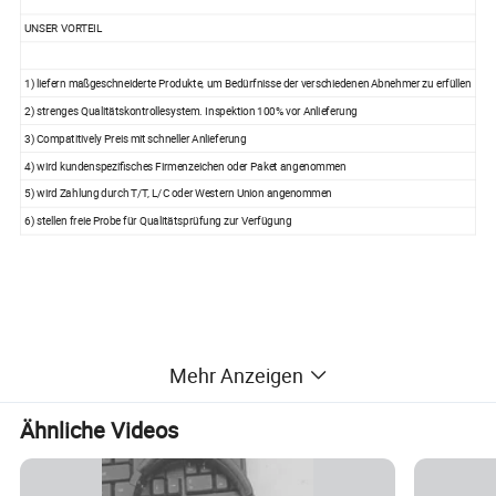
UNSER VORTEIL
1) liefern maßgeschneiderte Produkte, um Bedürfnisse der verschiedenen Abnehmer zu erfüllen
2) strenges Qualitätskontrollesystem. Inspektion 100% vor Anlieferung
3) Compatitively Preis mit schneller Anlieferung
4) wird kundenspezifisches Firmenzeichen oder Paket angenommen
5) wird Zahlung durch T/T, L/C oder Western Union angenommen
6) stellen freie Probe für Qualitätsprüfung zur Verfügung
Mehr Anzeigen
Ähnliche Videos