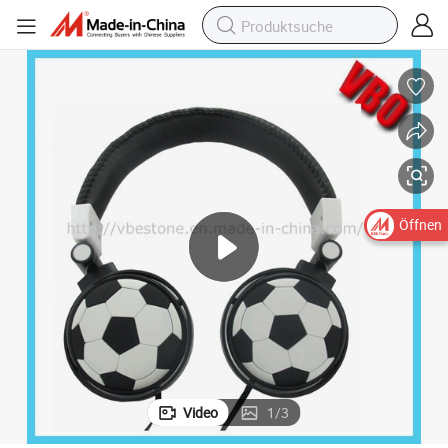
Öffnen
Video
1
/
3