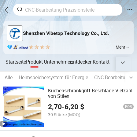
Shenzhen Vibetop Technology Co., Ltd.
Mehr
Startseite
Produkt
Unternehmen
Entdecken
Kontakt
Alle
Heimspeichersystem für Energie
CNC-Bearbeitungste
Küchenschrankgriff Beschläge Vielzahl
von Stilen
2,70
-
6,20
$
FOB
30 Stücke
(MOQ)