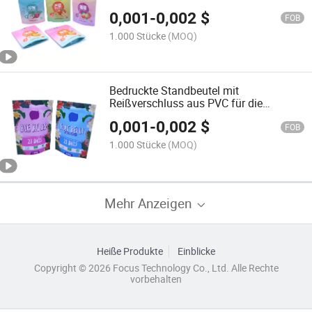
Kunststoffbeutel mattierte Fenster
0,001
-
0,002
$
Standbeutel
FOB
1.000 Stücke
(MOQ)
Bedruckte Standbeutel mit
Reißverschluss aus PVC für die
Lebensmittelverpackung
0,001
-
0,002
$
FOB
1.000 Stücke
(MOQ)
Mehr Anzeigen
Heiße Produkte
Einblicke
Copyright © 2026 Focus Technology Co., Ltd. Alle Rechte
vorbehalten