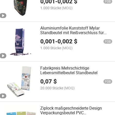
0,001
-
0,002
$
Plastiktasche
FOB
1.000 Stücke
(MOQ)
Aluminiumfolie Kunststoff Mylar
Standbeutel mit Reißverschluss für
Hundefutter Katzenfutter Pet
0,001
-
0,002
$
Schrumpfbeutel Flaschenetikett
FOB
1.000 Stücke
(MOQ)
Fabrikpreis Mehrschichtige
Lebensmittelbeutel Standbeutel
0,07
$
FOB
20.000 Stücke
(MOQ)
Ziplock maßgeschneiderte Design
Verpackungsbeutel PVC