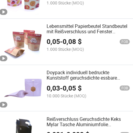
Kekse, LLDPE-Kunststofftasche, PVC-
1.000 Stücke
(MOQ)
Kunststofftasche, Reißverschlussbeutel
Lebensmittel Papierbeutel Standbeutel
mit Reißverschluss und Fenster
Reißverschlussbeutel
0,05
-
0,08
$
FOB
1.000 Stücke
(MOQ)
Doypack individuell bedruckte
Kunststoff geruchsdichte essbare
wiederverschließbare Zipper
0,03
-
0,05
$
Standbeutel Snack Popcorn Chips
FOB
Kaffee Gewürze Nüsse Süßigkeiten
10.000 Stücke
(MOQ)
Kekse Lebensmittelverpackung Mylar
Tasche
Reißverschluss Geruchsdichte Keks
Mylar Tasche Aluminiumfolie
Verbundtasche Stehbeutel