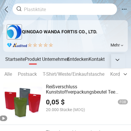
QINGDAO WANDA FORTIS CO., LTD.
Mehr
Startseite
Produkt
Unternehmen
Entdecken
Kontakt
Alle
Postsack
T-Shirt/Weste/Einkaufstasche
Kordelzug
Reißverschluss
Kunststoffverpackungsbeutel Tee
Gewürze Kaffee Snack Lebensmittel
0,05
$
Standbeutel
FOB
20.000 Stücke
(MOQ)