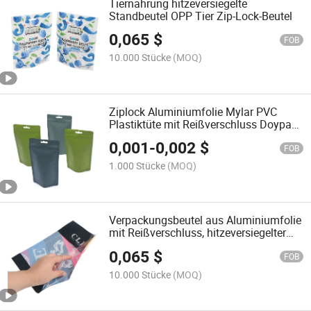
Tiernahrung hitzeversiegelte
Standbeutel OPP Tier Zip-Lock-Beutel
0,065
$
FOB
10.000 Stücke
(MOQ)
Ziplock Aluminiumfolie Mylar PVC
Plastiktüte mit Reißverschluss Doypack
für getrocknete Lebensmittel
0,001
-
0,002
$
Standbeutel für die
FOB
Lebensmittelverpackung
1.000 Stücke
(MOQ)
Verpackungsbeutel aus Aluminiumfolie
mit Reißverschluss, hitzeversiegelter
Standbeutel mit Fenster
0,065
$
FOB
10.000 Stücke
(MOQ)