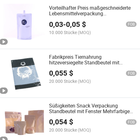
Vorteilhafter Preis maßgeschneiderte
Lebensmittelverpackung
Kunststoffbeutel
0,03
-
0,05
$
mikrowellengeeigneter flexibler
FOB
Standbeutel umweltfreundliche
10.000 Stücke
(MOQ)
Kunststoffverpackung
Verbundverpackungsbeutel
Fabrikpreis Tiernahrung
hitzeversiegelte Standbeutel mit
Reißverschluss
0,055
$
FOB
20.000 Stücke
(MOQ)
Süßigkeiten Snack Verpackung
Standbeutel mit Fenster Mehrfarbige
Lebensmittelverpackung
0,054
$
FOB
20.000 Stücke
(MOQ)