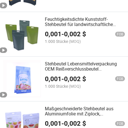
Feuchtigkeitsdichte Kunststoff-
Stehbeutel für landwirtschaftliche
Produkte mit individueller Bedruckung,
0,001
-
0,002
$
PVC-Kunststoffbeutel für Lebensmittel
FOB
aus der Landwirtschaft,
1.000 Stücke
(MOQ)
Reißverschlussbeutel
Stehbeutel Lebensmittelverpackung
OEM Reißverschlussbeutel
Kunststoffverpackungsbeutel PVC-
0,001
-
0,002
$
Kunststoffbeutel Aluminiumfolie
FOB
Verbundbeutel
1.000 Stücke
(MOQ)
Maßgeschneiderte Stehbeutel aus
Aluminiumfolie mit Ziplock,
wasserdichte
0,001
-
0,002
$
Kunststoffverpackungstasche für
FOB