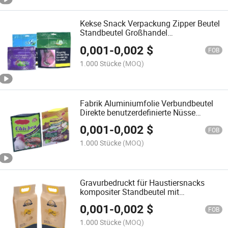
Kekse Snack Verpackung Zipper Beutel
Standbeutel Großhandel
benutzerdefinierte Aluminiumfolie
0,001
-
0,002
$
LLDPE Kunststoffbeutel
FOB
wiederverwendbar anti Verderb
1.000 Stücke
(MOQ)
Fabrik Aluminiumfolie Verbundbeutel
Direkte benutzerdefinierte Nüsse
Verpackungsbeutel Standbeutel für
0,001
-
0,002
$
Lebensmittel Kunststoffbeutel
FOB
1.000 Stücke
(MOQ)
Gravurbedruckt für Haustiersnacks
kompositer Standbeutel mit
bedrucktem farbigen LLDPE-
0,001
-
0,002
$
Kunststoffbeutel
FOB
1.000 Stücke
(MOQ)