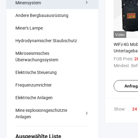
Minensystem
Andere Bergbauausrüstung
Miner's Lampe
Video
Hydrodynamischer Staubschutz
WiFi/4G Mobi
Untertageba
Mikroseismisches
FOB Preis:
2
Überwachungssystem
Mindest. Bef
Elektrische Steuerung
Frequenzumrichter
Anfrag
Elektrische Anlagen
Show:
24
Mine explosionsgeschützte
Anlagen
Ausgewählte Liste