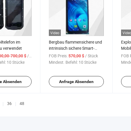
Video
Vide
ltelefon im
Bergbau flammensichere und
Explo
u verwendet
intrinsisch sichere Smart-
Mobil
Phone
/ Stück
FOB Preis:
/ Stück
FOB P
00,00-700,00 $
570,00 $
ehl:
10 Stücke
Mindest. Befehl:
10 Stücke
Minde
e Absenden
Anfrage Absenden
36
48