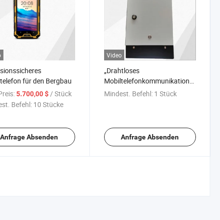
o
Video
sionssicheres
„Drahtloses
telefon für den Bergbau
Mobiltelefonkommunikationssystem
für den Einsatz im
reis:
/ Stück
Mindest. Befehl:
1 Stück
5.700,00 $
Kohlenbergwerk“
st. Befehl:
10 Stücke
Anfrage Absenden
Anfrage Absenden