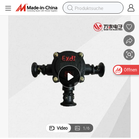
Öffnen
Video
1
/
6