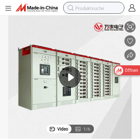
 besten Preis
Industrielle Leistungsschaltschrank / Niederspannungsschaltanlage zum
Öffnen
Video
1
/
6