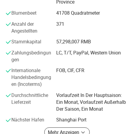
Province
Enterprise der chinesischen Kohlegruppe", "zwanzig
Blumenbeet
41708 Quadratmeter
Privatunternehmen in Huainan" und "Respecting Contract
and Respecting Credit Enterprise".
Anzahl der
371
Angestellten
Die Gruppe hat sukzessive zwei Standardlabore für
mikroseismische Technologie und elektronische
Stammkapital
57,298,007 RMB
Frequenzwandlungskontrolle in China University of
Science and Technology und Shanghai Jiaotong
Zahlungsbedingun
LC, T/T, PayPal, Western Union
University eingerichtet. Gleichzeitig hat es drei von der
gen
Regierung anerkannte F & E-Institutionen, nämlich "Anhui
Internationale
FOB, CIF, CFR
Enterprise Technology Center", "Anhui Mining Electronic
Handelsbedingung
Engineering Technology Research Center" und "Key
en (Incoterms)
Laboratory of microseismic Perception".
Durchschnittliche
Vorlaufzeit In Der Hauptsaison:
Unser Unternehmen hat erfahrene Vertriebsmitarbeiter und
Lieferzeit
Ein Monat, Vorlaufzeit Außerhalb
Post-Sales-Mitglieder. Unsere Produkte verkaufen sich gut
Der Saison, Ein Monat
in Shandong, Shanxi, Henan, Hebei, Hunan, Sichuan,
Ningxia, Shanxi, Neimenggu und Anhui.
Nächster Hafen
Shanghai Port
Die Wantai Group verfolgt die Arbeitsorientierung, schnell
Mehr Anzeigen