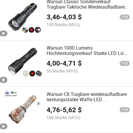
Warsun Classic Sonderverkauf
Tragbare Taktische Wiederaufladbare
LED Taschenlampe mit Halteclip
3,46
-
4,03
$
FOB
100 Stücke
(MOQ)
Warsun 1000 Lumens
Hochleistungsverkauf Starke LED Licht
Wiederaufladbare Outdoor Taktische
4,00
-
4,71
$
Taschenlampe mit Taktischem Schalter
FOB
50 Stücke
(MOQ)
Warsun C8 Tragbare wiederaufladbare
leistungsstarke Waffe LED
Taschenlampe taktische
4,76
-
5,62
$
Taschenlampe
FOB
100 Stücke
(MOQ)