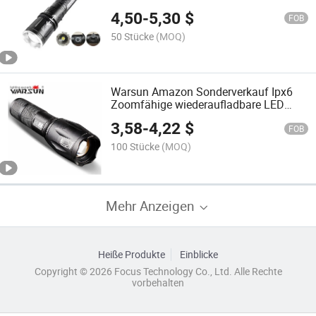
Taschenlampe
4,50
-
5,30
$
FOB
50 Stücke
(MOQ)
Warsun Amazon Sonderverkauf Ipx6
Zoomfähige wiederaufladbare LED
Taschenlampe mit T6 Lichtquelle
3,58
-
4,22
$
FOB
100 Stücke
(MOQ)
Mehr Anzeigen
Heiße Produkte
Einblicke
Copyright © 2026 Focus Technology Co., Ltd. Alle Rechte
vorbehalten