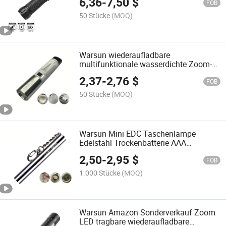
6,36
-
7,50
$
FOB
50 Stücke
(MOQ)
Warsun wiederaufladbare
multifunktionale wasserdichte Zoom-
Blitzlicht für den Außenbereich
2,37
-
2,76
$
FOB
50 Stücke
(MOQ)
Warsun Mini EDC Taschenlampe
Edelstahl Trockenbatterie AAA
Wasserdicht LED Taschenlicht Notfall
2,50
-
2,95
$
Taschenlampe
FOB
1.000 Stücke
(MOQ)
Warsun Amazon Sonderverkauf Zoom
LED tragbare wiederaufladbare