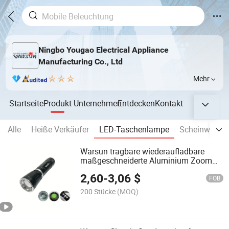
Ningbo Yougao Electrical Appliance
Manufacturing Co., Ltd
Mehr
Startseite
Produkt
Unternehmen
Entdecken
Kontakt
Alle
Heiße Verkäufer
LED-Taschenlampe
Scheinwerfer
Warsun tragbare wiederaufladbare
maßgeschneiderte Aluminium Zoom
Hochleistungs-Taktik-LED-
2,60
-
3,06
$
Taschenlampe
FOB
200 Stücke
(MOQ)