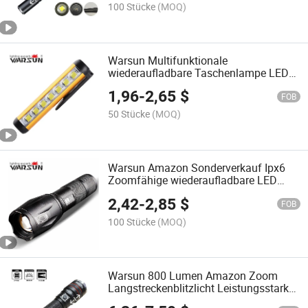
100 Stücke
(MOQ)
Warsun Multifunktionale
wiederaufladbare Taschenlampe LED
Blitzlicht COB Typ-C Taschenlampe mit
1,96
-
2,65
$
Clip
FOB
50 Stücke
(MOQ)
Warsun Amazon Sonderverkauf Ipx6
Zoomfähige wiederaufladbare LED
Taschenlampe mit Adapterladung
2,42
-
2,85
$
FOB
100 Stücke
(MOQ)
Warsun 800 Lumen Amazon Zoom
Langstreckenblitzlicht Leistungsstark
Wiederaufladbare LED Taschenlampe