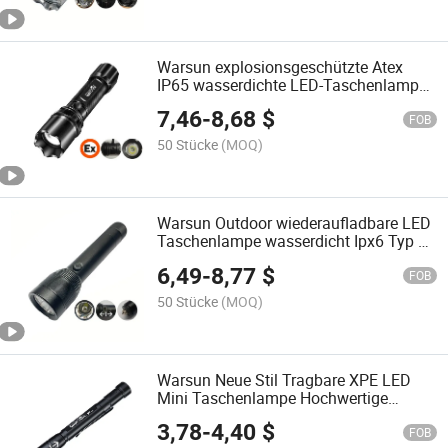
Warsun explosionsgeschützte Atex
IP65 wasserdichte LED-Taschenlampe
Licht Taschenlampe
7,46
-
8,68
$
FOB
50 Stücke
(MOQ)
Warsun Outdoor wiederaufladbare LED
Taschenlampe wasserdicht Ipx6 Typ C
Taschenlampe
6,49
-
8,77
$
FOB
50 Stücke
(MOQ)
Warsun Neue Stil Tragbare XPE LED
Mini Taschenlampe Hochwertige
Stiftlampe Taschenlampe Handheld
3,78
-
4,40
$
Stiftlicht mit Clip
FOB