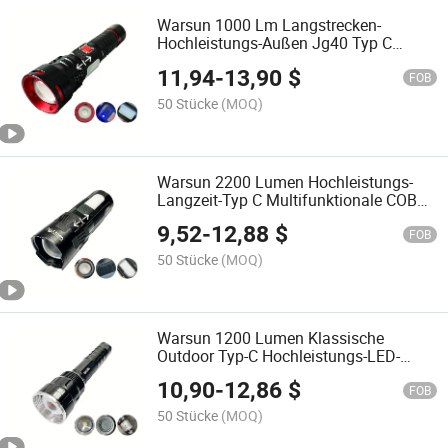
Warsun 1000 Lm Langstrecken-
Hochleistungs-Außen Jg40 Typ C
wiederaufladbare LED-Taschenlampe
11,94
-
13,90
$
FOB
50 Stücke
(MOQ)
Warsun 2200 Lumen Hochleistungs-
Langzeit-Typ C Multifunktionale COB
Wiederaufladbare LED Taschenlampe
9,52
-
12,88
$
FOB
50 Stücke
(MOQ)
Warsun 1200 Lumen Klassische
Outdoor Typ-C Hochleistungs-LED-
Lampe mit langer Laufzeit
10,90
-
12,86
$
wiederaufladbare Taschenlampe für
FOB
Suche und Rettung
50 Stücke
(MOQ)