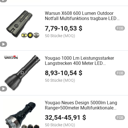
Warsun X608 600 Lumen Outdoor
Notfall Multifunktions tragbare LED
Lampe wiederaufladbare
7,79
-
10,53
$
Taschenlampe mit Magnet
FOB
50 Stücke
(MOQ)
Yougao 1000 Lm Leistungsstarker
Langstrecken 400 Meter LED
Taschenlampe Explosionsgeschützt
8,93
-
10,54
$
Typ-C Wasserdicht IP66
FOB
Wiederaufladbare Taschenlampe
50 Stücke
(MOQ)
Yougao Neues Design 5000lm Lang
Range>500meter Multifunktionale
Taschenlampe Tragbare Taschenlampe
32,54
-
45,91
$
FOB
50 Stücke
(MOQ)