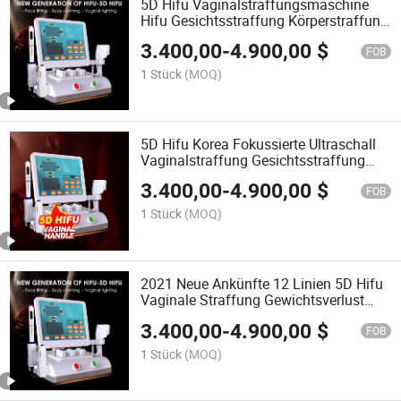
5D Hifu Vaginalstraffungsmaschine
Hifu Gesichtsstraffung Körperstraffung
mit 12 Line Smas Cartridge Schnelle
3.400,00
-
4.900,00
$
Behandlung
FOB
1 Stück
(MOQ)
5D Hifu Korea Fokussierte Ultraschall
Vaginalstraffung Gesichtsstraffung
Körperstraffung Schönheitsgerät
3.400,00
-
4.900,00
$
FOB
1 Stück
(MOQ)
2021 Neue Ankünfte 12 Linien 5D Hifu
Vaginale Straffung Gewichtsverlust
Schlankheitsmaschine
3.400,00
-
4.900,00
$
FOB
1 Stück
(MOQ)