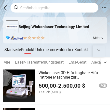
Beijing Winkonlaser Technology Limited
Mehr
Startseite
Produkt
Unternehmen
Entdecken
Kontakt
Alle
Laser-Haarentfernungsgerät
Ems-Gerät
Alexandrit
Winkonlaser 3D Hifu tragbare Hifu
Patrone Maschine zur
Faltenbehandlung und Hautstraffung
500,00
-
2.500,00
$
Hifu
FOB
1 Stück
(MOQ)