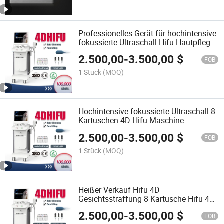
Professionelles Gerät für hochintensive
fokussierte Ultraschall-Hifu Hautpflege
Schlankheitsbehandlung Schönheit
2.500,00
-
3.500,00
$
Maschine Hifu
FOB
1 Stück
(MOQ)
Hochintensive fokussierte Ultraschall 8
Kartuschen 4D Hifu Maschine
2.500,00
-
3.500,00
$
FOB
1 Stück
(MOQ)
Heißer Verkauf Hifu 4D
Gesichtsstraffung 8 Kartusche Hifu 4D
Hochintensive fokussierte Ultraschall
2.500,00
-
3.500,00
$
FOB