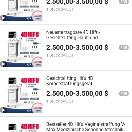
2.500,00
-
3.500,00
$
FOB
1 Stück
(MOQ)
Neueste tragbare 4D Hifu-
Gesichtslifting-Haut- und
Körperstraffung 4D Hifu
2.500,00
-
3.500,00
$
FOB
1 Stück
(MOQ)
Gesichtslifting Hifu 4D
Körperstraffungsgerät
Faltenentfernung 4D Hifu Maschine mit
2.500,00
-
3.500,00
$
8 Kartuschen
FOB
1 Stück
(MOQ)
Bestseller 4D Hifu Vaginalstraffung V-
Max Medizinische Schönheitstechnik