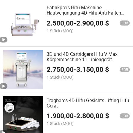
Fabrikpreis Hifu Maschine
Hautverjüngung 4D Hifu Anti-Falten
Maschine
2.500,00
-
2.900,00
$
FOB
1 Stück
(MOQ)
3D und 4D Cartridgers Hifu V Max
Körpermaschine 11 Liniengerät
2.750,00
-
3.150,00
$
FOB
1 Stück
(MOQ)
Tragbares 4D Hifu Gesichts-Lifting Hifu
Gerät
1.900,00
-
2.800,00
$
FOB
1 Stück
(MOQ)