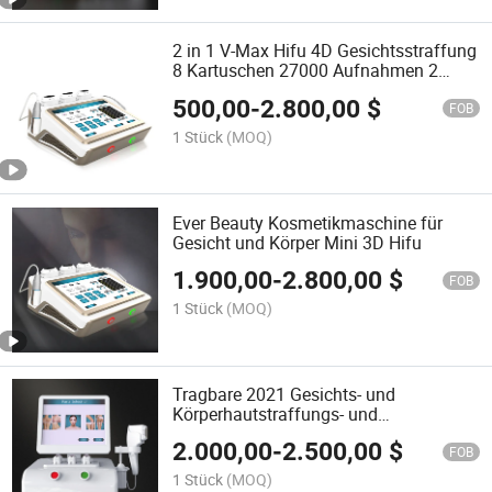
2 in 1 V-Max Hifu 4D Gesichtsstraffung
8 Kartuschen 27000 Aufnahmen 2
Garantie Korea Hifu Hautstraffungs-
500,00
-
2.800,00
$
Schönheitsgerät
FOB
1 Stück
(MOQ)
Ever Beauty Kosmetikmaschine für
Gesicht und Körper Mini 3D Hifu
1.900,00
-
2.800,00
$
FOB
1 Stück
(MOQ)
Tragbare 2021 Gesichts- und
Körperhautstraffungs- und
Schlankheits-Hifu-Maschine mit 8
2.000,00
-
2.500,00
$
Kartuschen
FOB
1 Stück
(MOQ)