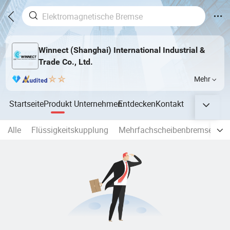
Winnect (Shanghai) International Industrial &
Trade Co., Ltd.
Mehr
Startseite
Produkt
Unternehmen
Entdecken
Kontakt
Alle
Flüssigkeitskupplung
Mehrfachscheibenbremse
S