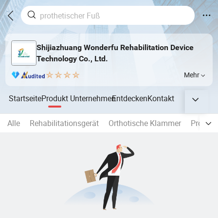
Shijiazhuang Wonderfu Rehabilitation Device
Technology Co., Ltd.
Mehr
Startseite
Produkt
Unternehmen
Entdecken
Kontakt
Alle
Rehabilitationsgerät
Orthotische Klammer
Prothet