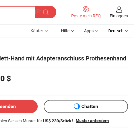
Einloggen
Poste mein RFQ
Käufer
Hilfe
Apps
Deutsch
lett-Hand mit Adapteranschluss Prothesenhand
0 $
bsenden
Chatten
len Sie sich Muster für
!
Muster anfordern
US$ 230/Stück