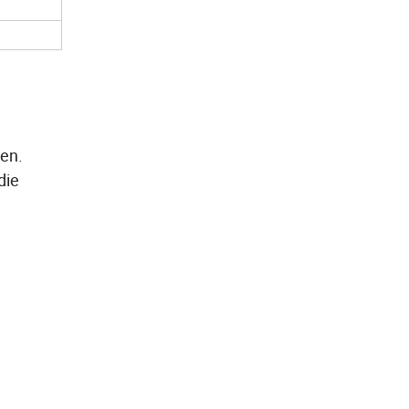
den.
die