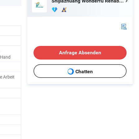
Shijiazhuang Wonderfu Rehabilitation Device Technology Co., Ltd.
&
Anfrage Absenden
/Hand
Chatten
e Arbeit