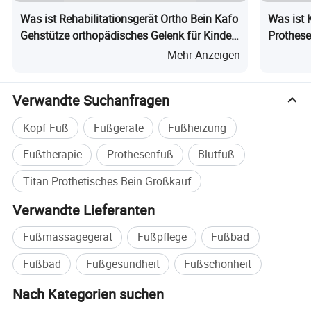
Was ist Rehabilitationsgerät Ortho Bein Kafo
Was ist K
Gehstütze orthopädisches Gelenk für Kinder
Prothes
mit Paraplegie
Mehr Anzeigen
Verwandte Suchanfragen
Kopf Fuß
Fußgeräte
Fußheizung
Fußtherapie
Prothesenfuß
Blutfuß
Titan Prothetisches Bein Großkauf
Verwandte Lieferanten
Fußmassagegerät
Fußpflege
Fußbad
Fußbad
Fußgesundheit
Fußschönheit
Nach Kategorien suchen