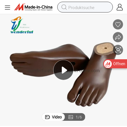
Öffnen
Video
1
/
6