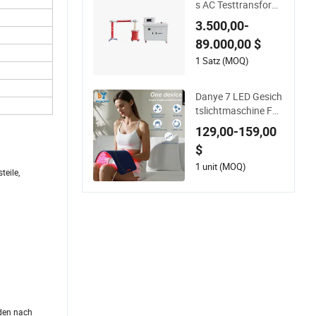
s AC Testtransform
ator 100kv Teilentla
3.500,00-
dung AC Hipot Test
89.000,00 $
gerät mit Schutzwid
erstandstester Diele
1 Satz (MOQ)
ktrische Festigkeits
prüfgerät Fabrik
Danye 7 LED Gesich
tslichtmaschine Falt
enentfernung Gesic
129,00-159,00
htslichttherapie Sch
$
önheitsinstrument
1 unit (MOQ)
teile,
oden nach