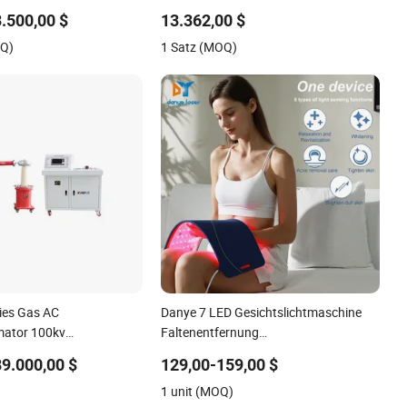
uben-Instrumentenset
Schwerer Probenverdauung für
3.500,00 $
13.362,00 $
Elementaranalyse
OQ)
1 Satz (MOQ)
ies Gas AC
Danye 7 LED Gesichtslichtmaschine
mator 100kv
Faltenentfernung
 AC Hipot Testgerät mit
Gesichtslichttherapie
89.000,00 $
129,00-159,00 $
andstester Dielektrische
Schönheitsinstrument
)
1 unit (MOQ)
üfgerät Fabrik