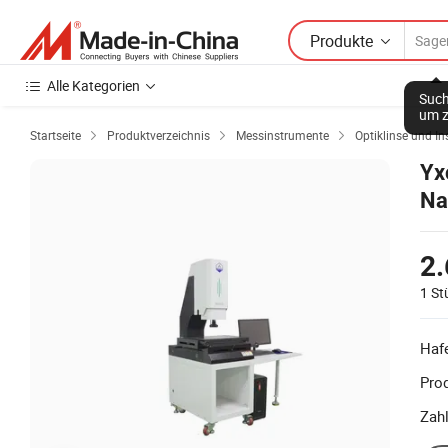
Produkte
Alle Kategorien
Such
um z
Startseite
Produktverzeichnis
Messinstrumente
Optiklinse und I



Yx
Na
Ma
2.
1 St
Haf
Prod
Zah