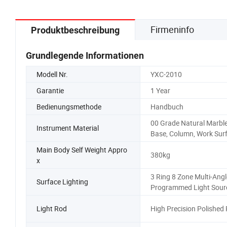
Werkzeuginstrumentensatz
Firmeninfo
Produktbeschreibung
Grundlegende Informationen
Modell Nr.
YXC-2010
Garantie
1 Year
Bedienungsmethode
Handbuch
00 Grade Natural Marbl
Instrument Material
Base, Column, Work Sur
Main Body Self Weight Appro
380kg
x
3 Ring 8 Zone Multi-Angl
Surface Lighting
Programmed Light Sour
Light Rod
High Precision Polished