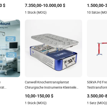
Destillationsinstrument zur Analyse
Pedikelschra
0 $
7.350,00-10.000,00 $
1.500,00-
von flüchtigen Phenolen, Cyaniden und
1 Stück (MOQ)
10 Sätze (M
mehr, Destillator
e
Canwell Knochentransplantat
50kVA Pd Fre
rät
Chirurgische Instrumente Kleinteile
Testtransfor
urator
Verriegelungsplatte Instrumentenset
Teilentladung
10,00-150,00 $
3.500,00-
t
Schutzwiderst
1 Stück (MOQ)
1 Satz (MOQ
Festigkeitspr