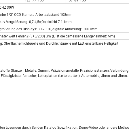
127*77*153
137*89*155
50HZ 30W
arbe 1/3" CCD, Kamera Arbeitsabstand 108mm
tiv Vergrößerung: 0,7-4,5x,Objektfeld 7-1,1mm
rößerung des Displays: 30-200X, digitale Auflösung: 0,001mm
inatenwert Fehler ≤ (3+L/200) μm (L ist die gemessene Längeneinheit: Mm)
: Oberflächenlichtquelle und Durchlichtquelle mit LED, einstellbare Helligkeit
tstoffe, Stanzen, Metalle, Gummi, Präzisionsmetalle, Präzisionsstanzen, Verbindungs
üssigkristallfernseher, Leiterplatten (Leiterplatten), Automobile, Uhren und Uhren.
besten Lösungen durch Senden Katalog Spezifikation, Demo-Video oder andere Meth