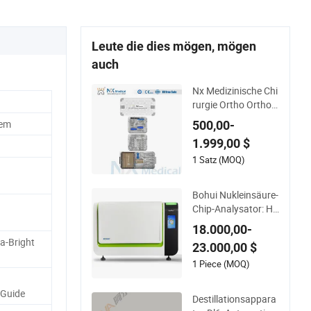
Leute die dies mögen, mögen
auch
Nx Medizinische Chi
rurgie Ortho Orthop
ädische Trauma Klei
tem
500,00-
ne Große Fragment
1.999,00 $
Knochenbruch Edel
stahl Instrumente
1 Satz (MOQ)
Bohui Nukleinsäure-
Chip-Analysator: Ho
chleistungs-Laborin
18.000,00-
strument
a-Bright
23.000,00 $
1 Piece (MOQ)
 Guide
Destillationsappara