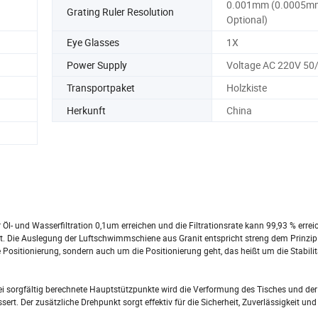
0.001mm (0.0005m
Grating Ruler Resolution
Optional)
Eye Glasses
1X
Power Supply
Voltage AC 220V 50
Transportpaket
Holzkiste
Herkunft
China
 Öl- und Wasserfiltration 0,1um erreichen und die Filtrationsrate kann 99,93 % erre
t. Die Auslegung der Luftschwimmschiene aus Granit entspricht streng dem Prinzip
e Positionierung, sondern auch um die Positionierung geht, das heißt um die Stabilit
 sorgfältig berechnete Hauptstützpunkte wird die Verformung des Tisches und der
. Der zusätzliche Drehpunkt sorgt effektiv für die Sicherheit, Zuverlässigkeit und 