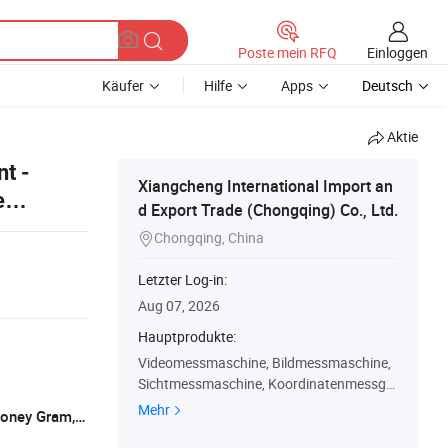
Einloggen
Poste mein RFQ
Käufer
Hilfe
Apps
Deutsch
Aktie
t -
Xiangcheng International Import an
e
d Export Trade (Chongqing) Co., Ltd.
Chongqing, China

Letzter Log-in:
Aug 07, 2026
Hauptprodukte:
Videomessmaschine, Bildmessmaschine,
Sichtmessmaschine, Koordinatenmessger
ät, Mikroskop, Höhenmesser, Mikrometer,
Mehr
L/C, T/T, D/P, Western Union, Paypal, Money Gram, wechat alipay and apple pay
Schieblehre