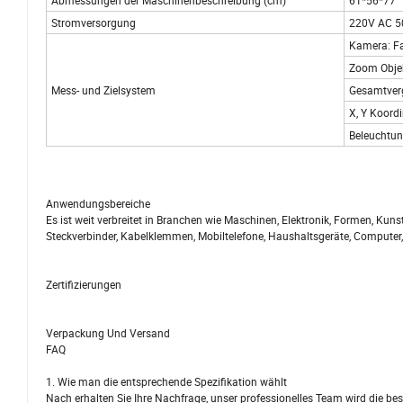
Abmessungen der Maschinenbeschreibung (cm)
61*56*77
Stromversorgung
220V AC 
Kamera: F
Zoom Objek
Mess- und Zielsystem
Gesamtverg
X, Y Koord
Beleuchtung
Anwendungsbereiche
Es ist weit verbreitet in Branchen wie Maschinen, Elektronik, Formen, Kuns
Steckverbinder, Kabelklemmen, Mobiltelefone, Haushaltsgeräte, Computer, Fl
Zertifizierungen
Verpackung Und Versand
FAQ
1. Wie man die entsprechende Spezifikation wählt
Nach erhalten Sie Ihre Nachfrage, unser professionelles Team wird die 