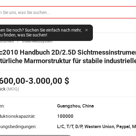
en Sie noch? Suchen Sie einfach nach mehr,
u finden, was Sie suchen!
nstrument
Video-Messsystem

c2010 Handbuch 2D/2.5D Sichtmessinstrumen
türliche Marmorstruktur für stabile industriell
ßanalyse
600,00-3.000,00 $
ück
(MOQ)
en:
Guangzhou, China
uktionskapazität:
100000
lungsbedingungen: