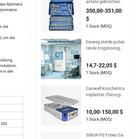
antate gebrochener
t des Rahmens
Nagelentferner chir
 Symmetrie
350,00-351,00
urgische medizinisc
$
he Ausrüstung Vers
orgung Operation g
1 Stück (MOQ)
m die
ebrochener Schraub
t, um die
enauszieher Werkze
Einweg sterile pulsie
uginstrumentensat
rende Irrigationsger
z
ät Waschgerät chiru
rgischer Wundresta
icklung,
14,7-22,05 $
roduktion,
urator medizinische
e in den
s Instrument
1 Stück (MOQ)
Canwell Knochentra
nsplantat Chirurgis
che Instrumente Kle
inteile Verriegelungs
10,00-150,00 $
platte Instrumenten
set
1 Stück (MOQ)
 200
50kVA Pd Freies Ga