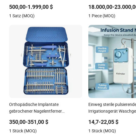
Fragment Knochenbruch Edelstahl
500,00-1.999,00 $
18.000,00-23.000,0
Instrumente
1 Satz (MOQ)
1 Piece (MOQ)
Orthopädische Implantate
Einweg sterile pulsierend
gebrochener Nagelentferner
Irrigationsgerät Waschge
chirurgische medizinische Ausrüstung
chirurgischer Wundresta
350,00-351,00 $
14,7-22,05 $
Versorgung Operation gebrochener
medizinisches Instrumen
1 Stück (MOQ)
1 Stück (MOQ)
Schraubenauszieher