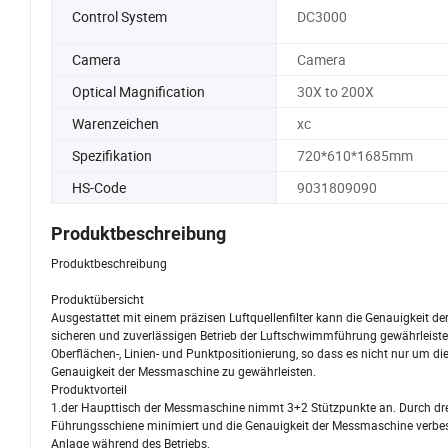
Control System
DC3000
Camera
Camera
Optical Magnification
30X to 200X
Warenzeichen
xc
Spezifikation
720*610*1685mm
HS-Code
9031809090
Produktbeschreibung
Produktbeschreibung
Produktübersicht
Ausgestattet mit einem präzisen Luftquellenfilter kann die Genauigkeit der
sicheren und zuverlässigen Betrieb der Luftschwimmführung gewährleiste
Oberflächen-, Linien- und Punktpositionierung, so dass es nicht nur um di
Genauigkeit der Messmaschine zu gewährleisten.
Produktvorteil
1.der Haupttisch der Messmaschine nimmt 3+2 Stützpunkte an. Durch drei
Führungsschiene minimiert und die Genauigkeit der Messmaschine verbessert
Anlage während des Betriebs.