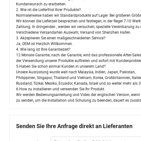
Kundenwunsch zu erarbeiten.
2. Wie ist die Lieferfrist Ihrer Produkte?
Normalerweise haben wir Standardprodukte auf Lager. Bei größeren Größ
Wir können die Lieferzeit besprechen und festlegen, in der Regel 7-10 Wer
Zahlung. In dringenden , werden wir versuchen, spezielle Vereinbarung z
Verschiedene Versandarten Auswahl, Versand von Shenzhen Hafen.
3. Akzeptieren Sie einen maßgeschneiderten Service?
Ja, OEM ist Herzlich Willkommen.
4. Wie lang ist Ihre Garantiezeit?
12 Monate Garantie, nach der Garantie, wird das professionelle After-Sa
der Verwendung unserer Produkte auftreten und sofort mit Kundenprob
5.Haben Sie schon einmal Kunden in unserem Land?
Unsere Ausrüstung wurde weit nach Malaysia, Indien, Japan, Pakistan,
Philippinen, Singapur, Thailand und Vietnam, Korea, Großbritannien, Italie
Russland, Türkei, Mexiko, Ecuador, Kanada, Israel und so weiter mehr als 3
6.How zu installieren und verwenden Sie Ihr Produkt.
Wir werden Bedienungsanleitung und Video der englischen Version, wenn in
zu senden, um die Installation und Schulung zu beenden, dauert es zusätz
Senden Sie Ihre Anfrage direkt an Lieferanten