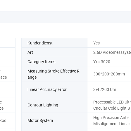
Kundendienst
Yes
Art
2.5D Videomesssys
Category Items
Yxc-3020
e
Measuring Stroke Effective R
300*200*200mm
face
ange
Linear Accuracy Error
3+L/200 Um
e
Processable LED Ultr
Contour Lighting
ce
Circular Cold Light S
High Precision Anti-
 Rod
Motor System
Misalignment Linear