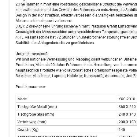
2.The Rahmen nimmt eine vollständig geschlossene Struktur, die Verwend
zu gewährleisten und das Gewicht des Rahmens zu reduzieren, die Stab
Design in der Konstruktion, effektiv verbessern die Steifigkeit, reduzier
Messmaschine doppelt verbessern.
3.X, Y, Z drei-Achsen-Führungsschiene nimmt Präzision Granit Luftschwim
Genauigkeit der Messmaschine unter verschiedenen Temperaturgradienten
4.HE Messmaschine hat 72 Stunden ununterbrochener störungsfreier Betrieb
Stabilität des Anlagenbetriebs zu gewährleisten.
Unternehmensprofil
Wir sind nationale Vermessung und Mapping direkt verbundenen Unterneh
Produktion, Mehr als 20 Jahre Erfahrung in der Herstellung von Instrume
hauptsächlich Produkte wie vollautomatische Portalbildmessgeräte, voll
Bereichen Maschinen, Laptops, Halbleiter, Kunststoffe, Automobile, Und Z
Produktparameter
Modell
YXC-2010
Tischgröße Metall (mm)
360 X 260
Tischgröße Glas (mm)
240 X 140
Verfahrweg (mm)
200 X 100
Gewicht (Kg)
145