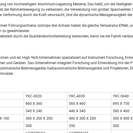
ung von hochwertigem Aluminium-Legierung Material, Das heißt, um die Steifigkei
ilität der Rahmenbewegung zu verbessern, die Verwendung von großen Spannweiten
en die Verformung durch die Kraft verursacht, Und die dynamische Messgenauigkeit der
men Führungsschiene, isotrope drei Achsen haben die gleiche Temperatur-Effekt, u
 zu gewährleisten.
stest durch die Qualitätskontrollabteilung bestanden, bevor sie die Fabrik verläss
men und ein High-Tech-Unternehmen spezialisiert auf Instrument Forschung, Entw
nten und Geräten. Das Unternehmen integriert Forschung und Entwicklung mit der P
automatische Bildmessgeräte, halbautomatische Bildmessgeräte und Projektoren, Di
ahnräder.
YXC-3020
YXC-4030
YXC-5040
460 X 360
560 X 460
895 X 750
340 X 240
440 X 340
560 X 460
 X 100
300 X 200 X 200
400 X 300 X 200
500 X 400 X
300
350
500