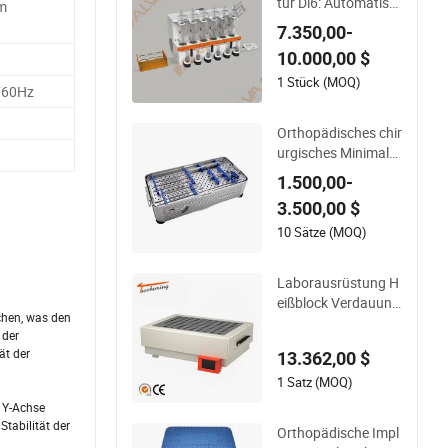
tur Dl6: Automatisc
m
hes Labor-Destillati
7.350,00-
onsinstrument zur
10.000,00 $
Analyse von flüchtig
en Phenolen, Cyanid
1 Stück (MOQ)
/60Hz
en und mehr, Destill
ator
Orthopädisches chir
urgisches Minimalei
nvasive Wirbelsäule
1.500,00-
n-Pedikelschrauben
3.500,00 $
-Instrumentenset
10 Sätze (MOQ)
Laborausrüstung H
eißblock Verdauung
ichen, was den
Probenverdauung S
 der
chwerer Probenverd
ät der
13.362,00 $
auung für Elementa
ranalyse
1 Satz (MOQ)
 Y-Achse
Stabilität der
Orthopädische Impl