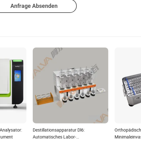
Anfrage Absenden
Analysator:
Destillationsapparatur Dl6:
Orthopädisch
rument
Automatisches Labor-
Minimaleinvas