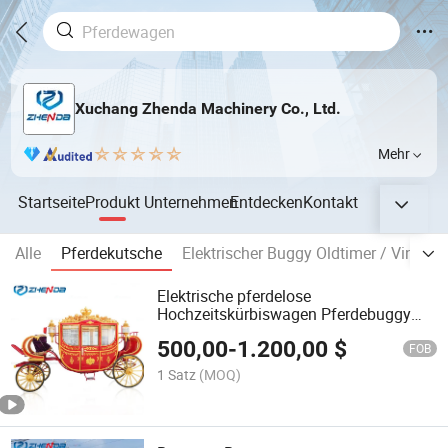
Xuchang Zhenda Machinery Co., Ltd.
Mehr
Startseite
Produkt
Unternehmen
Entdecken
Kontakt
Alle
Pferdekutsche
Elektrischer Buggy Oldtimer / Vintag
Elektrische pferdelose
Hochzeitskürbiswagen Pferdebuggy
elektrische königliche Pferdekutsche
500,00
-
1.200,00
$
FOB
1 Satz
(MOQ)