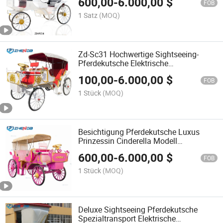
600,00
-
6.000,00
$
gezogene Kutsche
FOB
1 Satz
(MOQ)
Zd-Sc31 Hochwertige Sightseeing-
Pferdekutsche Elektrische
Hochzeitskutsche
100,00
-
6.000,00
$
FOB
1 Stück
(MOQ)
Besichtigung Pferdekutsche Luxus
Prinzessin Cinderella Modell
Großhandelsfabrikpreis
600,00
-
6.000,00
$
FOB
1 Stück
(MOQ)
Deluxe Sightseeing Pferdekutsche
Spezialtransport Elektrische