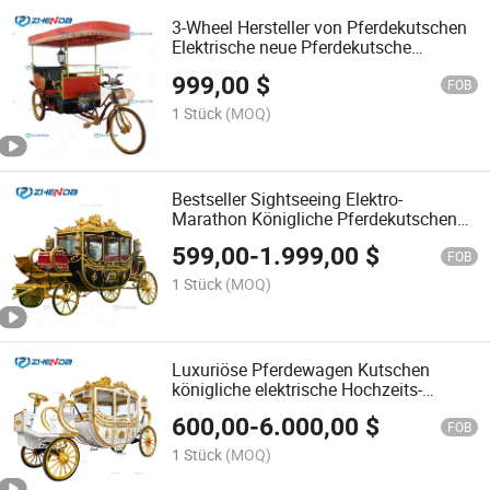
3-Wheel Hersteller von Pferdekutschen
Elektrische neue Pferdekutsche
Besichtigungspferdekutsche zu
999,00
$
verkaufen
FOB
1 Stück
(MOQ)
Bestseller Sightseeing Elektro-
Marathon Königliche Pferdekutschen
Pferdewagen Pferdekarre zu verkaufen
599,00
-
1.999,00
$
FOB
1 Stück
(MOQ)
Luxuriöse Pferdewagen Kutschen
königliche elektrische Hochzeits-
Pferdegezogene Kutsche Anhänger zu
600,00
-
6.000,00
$
verkaufen
FOB
1 Stück
(MOQ)