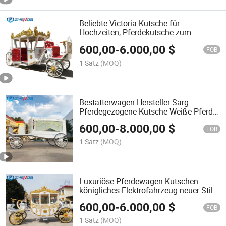
Beliebte Victoria-Kutsche für
Hochzeiten, Pferdekutsche zum
Verkauf
600,00
-
6.000,00
$
FOB
1 Satz
(MOQ)
Bestatterwagen Hersteller Sarg
Pferdegezogene Kutsche Weiße Pferde
Leichenzug zu verkaufen
600,00
-
8.000,00
$
FOB
1 Satz
(MOQ)
Luxuriöse Pferdewagen Kutschen
königliches Elektrofahrzeug neuer Stil
Hochzeits-Pferdegezogene Kutsche
600,00
-
6.000,00
$
Anhänger zu verkaufen
FOB
1 Satz
(MOQ)