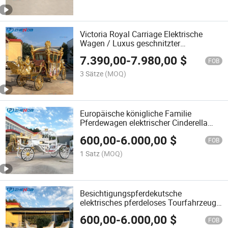
Victoria Royal Carriage Elektrische
Wagen / Luxus geschnitzter
elektrischer Buggy
7.390,00
-
7.980,00
$
FOB
3 Sätze
(MOQ)
Europäische königliche Familie
Pferdewagen elektrischer Cinderella
Kinder Garten Pferdewagen Mini
600,00
-
6.000,00
$
Prinzessinnenwagen zu verkaufen
FOB
1 Satz
(MOQ)
Besichtigungspferdekutsche
elektrisches pferdeloses Tourfahrzeug
Prinzessinnenstil Großhandelsverkauf
600,00
-
6.000,00
$
FOB