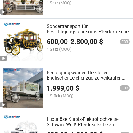
1 Satz
(MOQ)
Sondertransport für
Besichtigungstourismus Pferdekutsche
600,00
-
2.800,00
$
FOB
1 Satz
(MOQ)
Beerdigungswagen Hersteller
Englischer Leichenzug zu verkaufen
Weißer Bestattungswagen
1.999,00
$
Pferdegezogene Kutsche
FOB
1 Stück
(MOQ)
Luxuriöse Kürbis-Elektrohochzeits-
Schwarz-Weiß-Pferdekutsche zu
verkaufen, zweireihige von Pferden