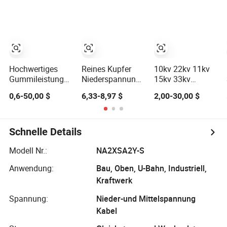
Kupfer-
Na2xsy
Unterarmierte
Untergrundkabel
Mittelspannungs-
N2xsey 3 Kern
Stromleitung
VDE Standard
Geschirmtes
XLPE/PVC
Stromkabel
Hochwertiges
Reines Kupfer
10kv 22kv 11kv
Gummileistungskabel
Niederspannungs-
15kv 33kv
mit
und
3X185mm2
0,6-50,00 $
6,33-8,97 $
2,00-30,00 $
Stahlarmierung
Mittelspannungs-
Mittelspannung
für
Elektrokabel
Cu Kupferleiter
Niederspannungs-
300mm Kabel
PVC Yjv32 Swa
und
33kv, 6.35kv und
Stahlgeflechtarmiert
Schnelle Details
Mittelspannungsanwendungen,
11kv
unterirdischer
aluminiumisoliertes
XLPE Mv
Modell Nr.:
NA2XSA2Y-S
PVC-
Stromkabel
Anwendung:
Bau, Oben, U-Bahn, Industriell,
ummanteltes
Elektrokabel mit
Kraftwerk
Stahldraht CE
Spannung:
Nieder-und Mittelspannung
Kabel