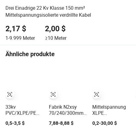
Drei Einadrige 22 Kv Klasse 150 mm²
Mittelspannungsisolierte verdrillte Kabel
2,17 $
2,00 $
1-9.999
Meter
≥10
Meter
Ähnliche produkte
33kv
Fabrik N2xsy
Mittelspannung
PVC/XLPE/PE
70/240/300mm
XLPE
isolierte PVC-
Einkern
Elektrokabel mit
0,5-3,5 $
7,88-8,88 $
0,2-30,00 $
ummantelte
Kupferarmierter
Aluminium- oder
Aluminium-
Hochmittelspannung
Kupferleiter