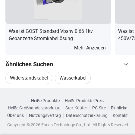
Informationen zu erhalten. Für vollständige technische
Spezifikationen und Details zum blanken Leiter, lesen Sie
bitte die Datenblätter oder sprechen Sie mit unserem
Vertriebsteam für weitere Beratung. Detaillierte Fotos
Was ist GOST Standard Vbshv 0 66 1kv
Was ist
Produktparameter 5. Produkt Typ Beschreibung:
Gepanzerte Stromkabellösung
450V/75
H07rn-F
Mehr Anzeigen
Internati
Chinesisc
Ähnliches Suchen
Beschreibung
onaler
her Typ
Typ
Widerstandskabel
Wasserkabel
Aluminiumleiter , XLPE -isoliertes
AAC/XL
Verwandte Kategorien
JKLYJ/Q*
Spannungskraftkabel
Einzelnes Kabel
Antennenkabel
PE
Heiße Produkte
Heiße Produkte Preis
Durchsuchen Sie nach Kategorien
Aluminiumlegierung Leiter XLPE
JKLHYJ/
AAAC/X
Heiße Großhandelsprodukte
Star-Käufer
PC-Site
Einblicke
Kernstromkabel
Kabelstation
isolierte Antennenkabel
Q*
LPE
Über uns
Nutzungsvertrag
Datenschutzerklärung
Kontakt
Copyright © 2026 Focus Technology Co., Ltd. All Rights Reserved
Kupferleiter , XLPE -isoliertes
JKYJ
CU/XLPE