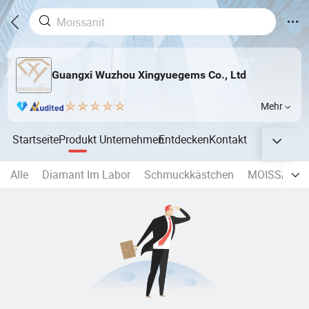
Guangxi Wuzhou Xingyuegems Co., Ltd
Mehr
Startseite
Produkt
Unternehmen
Entdecken
Kontakt
Alle
Diamant Im Labor
Schmuckkästchen
MOISSANIT