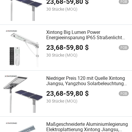
23,68
-
59,80
$
FOB
30 Stücke
(MOQ)
Xintong Big Lumen Power
Energieeinsparung IP65 Straßenlicht
integrierte Lampe Außenbeleuchtung
23,68
-
59,80
$
Batterie Alles in Einem LED
FOB
Solarstraßenlicht
30 Stücke
(MOQ)
Niedriger Preis 120 mit Quelle Xintong
Jiangsu, Yangzhou Solarbeleuchtung
Straßenlaterne
23,68
-
59,80
$
FOB
30 Stücke
(MOQ)
Maßgeschneiderte Aluminiumlegierung
Elektroplattierung Xintong Jiangsu,