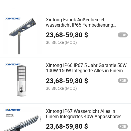
Xintong Fabrik Außenbereich
wasserdicht IP65 Fernbedienung
integrierte Alles-in-einem Solar-LED-
23,68
-
59,80
$
Straßenlaterne
FOB
30 Stücke
(MOQ)
Xintong IP66 IP67 5 Jahr Garantie 50W
100W 150W Integrierte Alles in Einem
LED Solar Straßenbeleuchtung
23,68
-
59,80
$
FOB
30 Stücke
(MOQ)
Xintong IP67 Wasserdicht Alles in
Einem Integriertes 40W Anpassbares
Integriertes Solarstrom LED
23,68
-
59,80
$
Straßenlicht
FOB