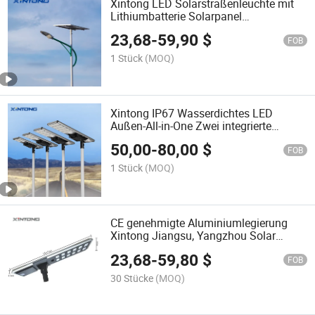
Xintong LED Solarstraßenleuchte mit
Lithiumbatterie Solarpanel
Erdnusslinse für LED
23,68
-
59,90
$
Solarstraßenleuchte
FOB
1 Stück
(MOQ)
Xintong IP67 Wasserdichtes LED
Außen-All-in-One Zwei integrierte
Solarpanel-Stromstraßenlicht
50,00
-
80,00
$
FOB
1 Stück
(MOQ)
CE genehmigte Aluminiumlegierung
Xintong Jiangsu, Yangzhou Solar
Außenbeleuchtung LED Straßenlaterne
23,68
-
59,80
$
Neu
FOB
30 Stücke
(MOQ)