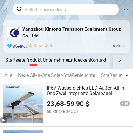
Yangzhou Xintong Transport Equipment Group
Co., Ltd.
Mehr
Startseite
Produkt
Unternehmen
Entdecken
Kontakt
Alle
Neue All-in-One Solar-Straßenleuchte
Straßenlatern
IP67 Wasserdichtes LED Außen-All-in-
One Zwei integrierte Solarpanel-
Stromstraßen- und Gartenlicht
23,68
-
59,90
$
FOB
50 Stücke
(MOQ)