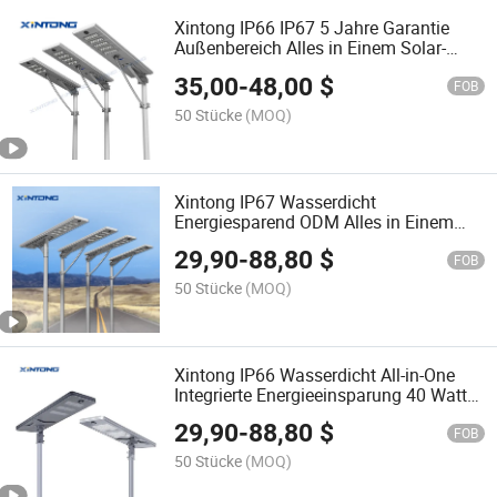
Xintong IP66 IP67 5 Jahre Garantie
Außenbereich Alles in Einem Solar-
Straßenlicht
35,00
-
48,00
$
FOB
50 Stücke
(MOQ)
Xintong IP67 Wasserdicht
Energiesparend ODM Alles in Einem
Integriertes Solarstrom Straßen LED
29,90
-
88,80
$
Straßenbeleuchtung
FOB
50 Stücke
(MOQ)
Xintong IP66 Wasserdicht All-in-One
Integrierte Energieeinsparung 40 Watt
Solar LED Straßenbeleuchtung
29,90
-
88,80
$
FOB
50 Stücke
(MOQ)