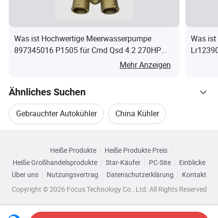
Lebensdauer des Produkts.
Kundendienst:
Was ist Hochwertige Meerwasserpumpe
Was ist
897345016 P1505 für Cmd Qsd 4.2 270HP
Lr12390
Nach unserer Unternehmensregel
320HP Motor
Mehr Anzeigen
unterstützen wir die Bereitstellung einer 2-
jährigen Qualitätsgarantie, nachdem Sie die
Ähnliches Suchen
Ware erhalten.während dieser Zeit, wenn Sie
Gebrauchter Autokühler
China Kühler
irgendwelche Qualitätsprobleme zu erfüllen,
kontaktieren Sie uns bitte, können wir Ihnen
Durchsuchen Sie nach Kategorien
Kühler Für Das Auto
Autokühler
eine
Heiße Produkte
Heiße Produkte Preis
Austausch.
Die Prämisse ist nicht-
Heiße Großhandelsprodukte
Star-Käufer
PC-Site
Einblicke
Aluminium-Autokühler
Autokühlerrohre
Über uns
Nutzungsvertrag
Datenschutzerklärung
Kontakt
menschlicher Schaden.
Copyright © 2026 Focus Technology Co., Ltd. All Rights Reserved
Detaillierte Fotos