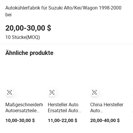
Autokühlerfabrik für Suzuki Alto/Kei/Wagon 1998-2000
bei
20,00-30,00 $
10
Stücke(MOQ)
Ähnliche produkte
Maßgeschneiderte
Hersteller Auto
China Hersteller
Autoersatzteile
Ersatzteil Auto
Auto
Fahrzeugzubehör
Aluminium Kühler
Kühlungssystem
10,00-30,00 $
11,00-22,00 $
20,00-40,00 $
Kühler für
für Golf Kühler
Auto Teile Kühler
Kondensatoren
OE 5q0121251ej
für Accord'94-97