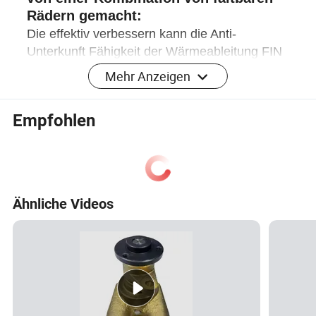
Rädern gemacht:
Die effektiv verbessern kann die Anti-
Unterkunft Fähigkeit der Wärmeableitung FIN
und die Wärmeableitung Effizienz des
Mehr Anzeigen
Produkts.
3.
die vier Ecken der Kopfplatte sind
Empfohlen
mit Rohrköpfen versiegelt:
Dadurch wird der Druck auf die
Wasserleitungen auf beiden Seiten des
Kühlers durch den Innendruck effektiv
reduziert und der Druckwiderstand des
Ähnliche Videos
Kühlers verbessert.
4.The Seitenplatte nimmt ein Design
der Schwerkraft Nut / Expansion Joint:
Das reduziert effektiv die Verformung durch
thermische Ausdehnung und Kontraktion des
Produkts, verlängert die Zuverlässigkeit und