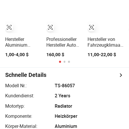
Herstellerlieferung
CD5 bei OEM
nach OEM-
19010-Poh-
Nummern oder
A51/POF-J510m
Mustern für alle
19010-Pod-
Automodelle
J52/J510m Dpi
1494
Hersteller
Professioneller
Hersteller von
Aluminium
Hersteller Auto
Fahrzeugklimaanla
Zuverlässige
Kühlsystem
Teilen Aluminium
1,00-4,00 $
160,00 $
11,00-22,00 $
Automobil
Aluminium Auto
Auto Kühler für
Extrudiertes
Kühler für OEM
Great Wall
Aluminiumprofil
21460-CD010
OE1301100ap00xa
Autoersatzteil
Schnelle Details
Kühler
Wärmetauscher
Modell Nr.:
TS-86057
für Nev Montage
Kundendienst:
2 Years
Motortyp:
Radiator
Komponente:
Heizkörper
Körper-Material:
Aluminium