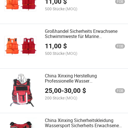
11,00
$
FOB
500 Stücke
(MOQ)
Großhandel Sicherheits Erwachsene
Schwimmweste für Marine
anpassbares Logo
11,00
$
FOB
500 Stücke
(MOQ)
China Xinxing Herstellung
Professionelle Wasser
Sicherheitsrettung Lebensrettungs
25,00
-
30,00
$
Oxford Schwimmen Surfen
FOB
Schwimmweste
200 Stücke
(MOQ)
China Xinxing Sicherheitskleidung
Wassersport Sicherheits Erwachsene