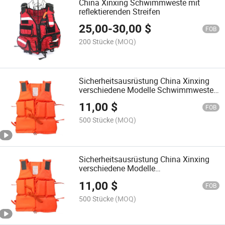
China Xinxing Schwimmweste mit
reflektierenden Streifen
25,00
-
30,00
$
FOB
200 Stücke
(MOQ)
Sicherheitsausrüstung China Xinxing
verschiedene Modelle Schwimmweste
Wasserrettung Rettungsweste
11,00
$
FOB
500 Stücke
(MOQ)
Sicherheitsausrüstung China Xinxing
verschiedene Modelle
Lebensrettungsbedarf Großhändler
11,00
$
Sicherheitsweste
FOB
500 Stücke
(MOQ)