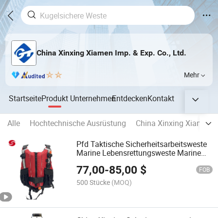
China Xinxing Xiamen Imp. & Exp. Co., Ltd.
Mehr
Startseite
Produkt
Unternehmen
Entdecken
Kontakt
Alle
Hochtechnische Ausrüstung
China Xinxing Xiamen P
Pfd Taktische Sicherheitsarbeitsweste
Marine Lebensrettungsweste Marine
Ausrüstung Lebensweste
77,00
-
85,00
$
FOB
500 Stücke
(MOQ)