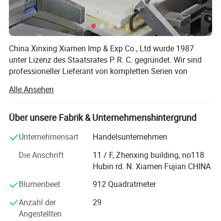
China Xinxing Xiamen Imp & Exp Co., Ltd wurde 1987
unter Lizenz des Staatsrates P. R. C. gegründet. Wir sind
professioneller Lieferant von kompletten Serien von
militärischen Lieferungen und logistischen Ausrüstungen
Alle Ansehen
für mehr als 30 Jahre. Als Mitglied der China Xinxing Corp.
Haben wir nicht nur unsere eigene militärische
Bekleidungsfabrik, Aber auch besitzen Hunderte von
Über unsere Fabrik & Unternehmenshintergrund
Herstellern in Rucksack, Weste, Stiefel, ballistische
Unternehmensart
Handelsunternehmen
Gegenstände, Krawallausrüstung und so weiter
Die Anschrift
11 / F, Zhenxing building, no118
Wir haben Erfahrung im Export in mehr als 70 Länder für
Hubin rd. N. Xiamen Fujian CHINA
Militär-und Polizeibedarf, mit jährlichen Exportumsatz
über $60, 000, 000,00. Unser Hauptgeschäft ist die
Blumenbeet
912 Quadratmeter
Lieferung von Militär- und Polizeiprodukten an
Anzahl der
29
ausländische Regierungsbehörden. Außer dem arbeiten
Angestellten
wir auch mit einigen bekannten Marken für taktische und