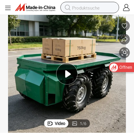
boter für Logistik
Schwere Lasten Vier-Rad Verschiedene UGV Unbemannte AGV Transportro
Öffnen
Video
1
/
6