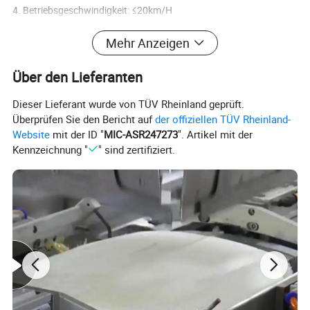
4. Betriebsgeschwindigkeit: ≤20km/H
5. Bereich: 45km
Mehr Anzeigen
6. Steigwinkel: 30 Grad
7. Bremsen durch Trennen der Stromversorgung
Über den Lieferanten
8. Fahrmodus: Differential-Allradantrieb
9. Batteriekapazität: 48v85ah Lithium-Batterie
Dieser Lieferant wurde von TÜV Rheinland geprüft.
10. Arbeitsleistung: 1000W * 4
Überprüfen Sie den Bericht auf
der offiziellen TÜV Rheinland-
11. Schutzstufe: IP54
Website
mit der ID "
MIC-ASR247273
". Artikel mit der
12. Kontrollmethode: Drahtlose Fernbedienung
Kennzeichnung "
" sind zertifiziert.
13. Kommunikationsschnittstelle: CAN2,0 Kommunikation
14. Lenkung: Vierrad-Differentiallenkung
Detaillierte Fotos