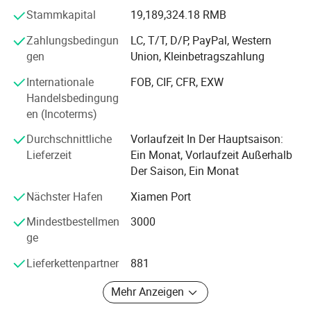
Outdoor-Artikel zusammen.
Stammkapital
19,189,324.18 RMB
Wir haben regelmäßig an Regierungsangeboten aus
Zahlungsbedingun
LC, T/T, D/P, PayPal, Western
Afrika, dem Nahen Osten, Südamerika und Asien
gen
Union, Kleinbetragszahlung
teilgenommen. Außer dem haben wir auch mit einigen
Internationale
FOB, CIF, CFR, EXW
berühmten Outdoor-Marken zusammengearbeitet und
Handelsbedingung
haben Vertrauen und Bestätigung von den Kunden auf der
en (Incoterms)
ganzen Welt gewonnen.
Durchschnittliche
Vorlaufzeit In Der Hauptsaison:
Wir glauben, dass Qualität das Leben des Militärgeschäfts
Lieferzeit
Ein Monat, Vorlaufzeit Außerhalb
ist und führen Geschäfte immer mit starrem Ableben.
Der Saison, Ein Monat
Basierend auf der Philosophie der "Qualität, Lieferung und
Service", werden wir kontinuierlich unsere Kunden mit
Nächster Hafen
Xiamen Port
fortschrittlicher Technologie, zuverlässige Qualität und
rücksichtsvolle After-Service
Mindestbestellmen
3000
ge
zufrieden Wir werden immer durch internationale
Lieferkettenpartner
881
Praktiken und Prinzip der Gleichheit und gegenseitigen
Nutzen zu halten, Und wir hoffen aufrichtig, umfassende
Mehr Anzeigen
Kooperationsbeziehungen mit Freunden auf der ganzen