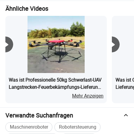
Welt in der Entwicklung von Munition und
Logistikausrüstung Produkte zu etablieren.
Ähnliche Videos
Was ist Professionelle 50kg Schwerlast-UAV
Was ist
Langstrecken-Feuerbekämpfungs-Lieferung
Lieferun
Frachtdrohne
Mehr Anzeigen
Verwandte Suchanfragen
Maschinenroboter
Robotersteuerung