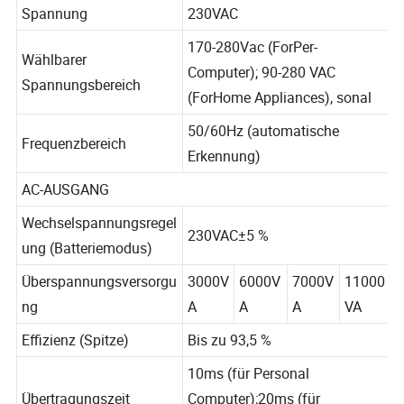
Spannung
230VAC
170-280Vac (ForPer-
Wählbarer
Computer); 90-280 VAC
Spannungsbereich
(ForHome Appliances), sonal
50/60Hz (automatische
Frequenzbereich
Erkennung)
AC-AUSGANG
Wechselspannungsregel
230VAC±5 %
ung (Batteriemodus)
Überspannungsversorgu
3000V
6000V
7000V
11000
ng
A
A
A
VA
Effizienz (Spitze)
Bis zu 93,5 %
10ms (für Personal