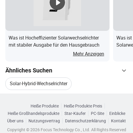
PV-Arrays
Maximale PV-Array-
2000
3000
4500
5500
Leistung
W
W
W
W
MPPT-Bereich
60~450VDC
60~450VDC
Was ist Hocheffizienter Solarwechselrichter
Was ist
Betriebsspannung
mit stabiler Ausgabe für den Hausgebrauch
Solarwe
Maximaler Solarer
Solarwe
Mehr Anzeigen
80A
100A
100kw 
Ladestrom
Solarst
Ähnliches Suchen
Maximaler
Wechselstrom-
60A
80A
Solar-Hybrid-Wechselrichter
Ladestrom
Durchsuchen Sie nach Kategorien
Maximaler Ladestrom
80A
100A
Solarwechselrichter Für Zuhause
Heiße Produkte
Heiße Produkte Preis
ALLGEMEINE PARAMETER
Heiße Großhandelsprodukte
Star-Käufer
PC-Site
Einblicke
Solarwechselrichter Für Zuhause
Über uns
Nutzungsvertrag
Datenschutzerklärung
Kontakt
Betriebstemperatur
-10 bis 50 Grad
Copyright © 2026 Focus Technology Co., Ltd. All Rights Reserved
Hybridwechselrichter Für Solarsystem
5 % 0 95 % relative