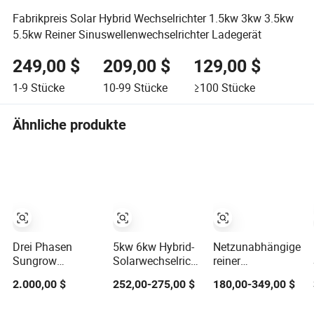
Fabrikpreis Solar Hybrid Wechselrichter 1.5kw 3kw 3.5kw
5.5kw Reiner Sinuswellenwechselrichter Ladegerät
249,00 $
209,00 $
129,00 $
1-9
Stücke
10-99
Stücke
≥100
Stücke
Ähnliche produkte
Drei Phasen
5kw 6kw Hybrid-
Netzunabhängiger
Sungrow
Solarwechselrichter
reiner
Sg8.0/10/12/15/17/20rt-
110V/220V
Sinuswellen-
2.000,00 $
252,00-275,00 $
180,00-349,00 $
20 Wechselrichter
Hochfrequenz
Hybridwechselrichte
8kw 10kw
48V
für Solarenergie