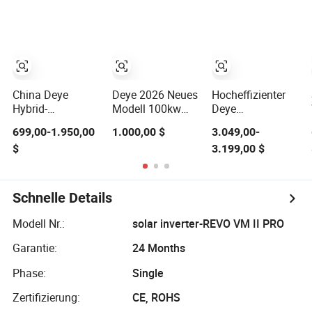
Solarwechselrichter
Haushaltswechselrichter
3kw 6kw 11kw
3000W 3600W
6200W
Eingebauter
MPPT
China Deye
Deye 2026 Neues
Hocheffizienter
Hybrid-
Modell 100kw
Deye
Solarwechselrichter
125kw
Wechselrichter
699,00-1.950,00
1.000,00 $
3.049,00-
5kw 8kw 10kw
Hybridwechselrichter
30kw-50kw
$
3.199,00 $
12kw
Dreiphasig Sun-
Dreiphasiger
Großhandels-
100/125K-
Hybrid-
Solarwechselrichter
Sg02HP3-EU-
Solarwechselrichter
Solarenergiespeicher
GM10
Schnelle Details
Dreiphasen-
Energiespeicherwechselrichter
Hybrid-
Modell Nr.:
solar inverter-REVO VM II PRO
Solarwechselrichter
für Zuhause
Garantie:
24 Months
Phase:
Single
Zertifizierung:
CE, ROHS