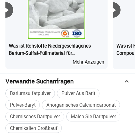
zusammen mit uns zu kooperieren und zu entwickeln!
Was ist Rohstoffe Niedergeschlagenes
Was ist 
Barium-Sulfat-Füllmaterial für
Compound
Pulverbeschichtung
Blasfolie
Über XiMi
Mehr Anzeigen
Verwandte Suchanfragen
Bariumsulfatpulver
Pulver Aus Barit
Pulver-Baryt
Anorganisches Calciumcarbonat
Chemisches Baritpulver
Malen Sie Baritpulver
Chemikalien Großkauf