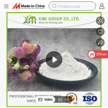
berfläche 60% Zugabeverhältnis
Weißes CaCO3 Pulver anorganischer Füllstoff für matte Beschichtungso
Öffnen
Video
1
/
6