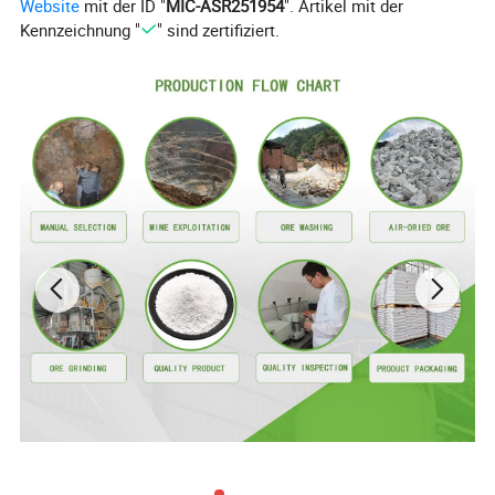
Website
mit der ID "
MIC-ASR251954
". Artikel mit der
Kennzeichnung "
" sind zertifiziert.
Index
XM-BC268
Aussehen
Weißes Pulver
Weißgrad %
>96%
D50 Partikelgröße μm
7,5-8,5
D97 Partikelgröße μm
21,5-22,5
0
Siebrückstände auf
325 Mesh (%)
Feuchtigkeit %
0,3
Aussterbungsrate %
40 %
50-60%
Verhältnis % Wird Hinzugefügt
Wenn Sie Interesse an
KOSTENLOSEN PROBEN oder
TDS
haben, zögern Sie bitte nicht uns
zu kontaktieren!
Frau Sophie / XIMI GRUPPE