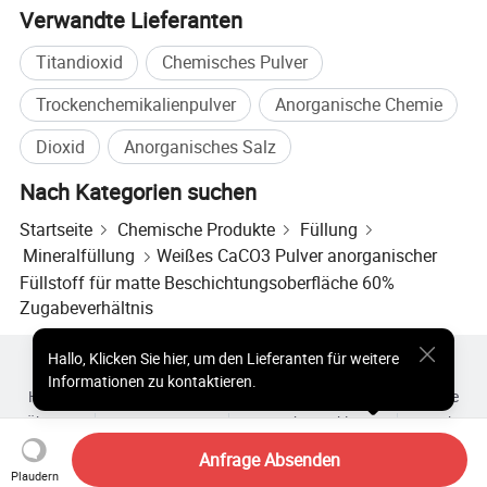
Verwandte Lieferanten
Titandioxid
Chemisches Pulver
1. 13 Jahre Erfahrung
Trockenchemikalienpulver
Anorganische Chemie
2. 20.000 cm2 Werk, 3 Produktionslinien
Dioxid
Anorganisches Salz
3. 100.000 Tonnen Kapazität, zwei Baritminen mit 10
Nach Kategorien suchen
Millionen Gesamtspeichervolumen.
Startseite
Chemische Produkte
Füllung
XIMI ist ein führender Hersteller von Bariumsulfat in China
Mineralfüllung
Weißes CaCO3 Pulver anorganischer
mit 10 Jahren Erfahrung. Wir haben unsere eigenen
Füllstoff für matte Beschichtungsoberfläche 60%
Zugabeverhältnis
Baritminen und Fabrik, die uns ermöglicht, Ihnen stabile
gute Qualität und wettbewerbsfähigen Preis bieten. Mit
Hallo
,
Klicken Sie hier, um den Lieferanten für weitere
Heiße Produkte
Heiße Produkte Preis
3 Produktionslinien beträgt unsere Produktionskapazität
Informationen zu kontaktieren.
Heiße Großhandelsprodukte
Star-Käufer
PC-Site
Einblicke
8000 MT monatlich.
Über uns
Nutzungsvertrag
Datenschutzerklärung
Kontakt
Copyright © 2026 Focus Technology Co., Ltd. All Rights Reserved
Anfrage Absenden
Unsere Erfahrung, Zuverlässigkeit und Qualität sowie
Plaudern