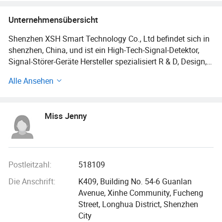
Unternehmensübersicht
Shenzhen XSH Smart Technology Co., Ltd befindet sich in
shenzhen, China, und ist ein High-Tech-Signal-Detektor,
Signal-Störer-Geräte Hersteller spezialisiert R & D, Design,
Produktion und Marketing. Wir sind auf die Felder in
Alle Ansehen
Wireless Coverage Product (2345G WiFi LTE BLE RF...), und
Signal Repeater, Wide Band Repeater, Booster, Signal-
Detektor verpflichtet, Etc. Mit dem Ziel, mehr perfekte &
Miss Jenny
befriedigende Produkte, so dass unser Leben sicherer und
conveninet.
Das Unternehmen und Produkt bestanden ISO 9001 &
14001 Qualitätssystem Zertifizierung, zwei standardisierte
Postleitzahl:
518109
Produktionslinie und 3000 Quadratmeter Werkstatt Büro,
Die Anschrift:
K409, Building No. 54-6 Guanlan
hat ein professionelles Forschungs-und Entwicklungsteam,
Avenue, Xinhe Community, Fucheng
mehrere neue Produkte werden jedes Jahr eingeführt,
Street, Longhua District, Shenzhen
tägliche Produktion von Hunderten von Einheiten, Jedes
City
Gerät durch die Standard-Daten-Test und Alterungstest für