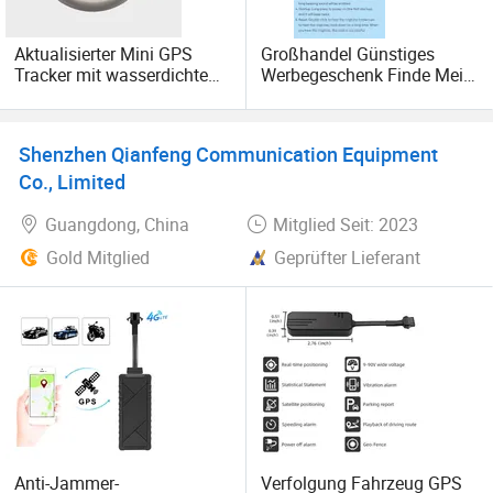
Aktualisierter Mini GPS
Großhandel Günstiges
Tracker mit wasserdichtem
Werbegeschenk Finde Mein
Gehäuse, starkem
Anti-Verlust-Gerät Air Tag
Magneten,
Gepäckanhänger GPS-
Diebstahlwarnung und
Tracker
Shenzhen Qianfeng Communication Equipment
langer Batterielebensdauer
Co., Limited
Guangdong, China
Mitglied Seit: 2023
Gold Mitglied
Geprüfter Lieferant
Anti-Jammer-
Verfolgung Fahrzeug GPS