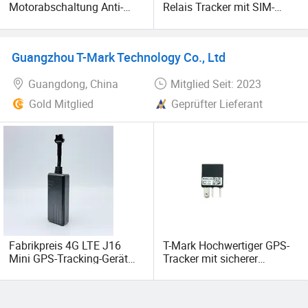
Motorabschaltung Anti-
Relais Tracker mit SIM-
Jammer-GPS-Tracker J16
Karte
4G QS111r
Guangzhou T-Mark Technology Co., Ltd
Guangdong, China
Mitglied Seit: 2023
Gold Mitglied
Geprüfter Lieferant
Fabrikpreis 4G LTE J16
T-Mark Hochwertiger GPS-
Mini GPS-Tracking-Gerät
Tracker mit sicherer
Auto GPS Rastreador
Diebstahl-Alarmdrahtloser
Tracker mit
RF-Relais
Motorabschaltung für