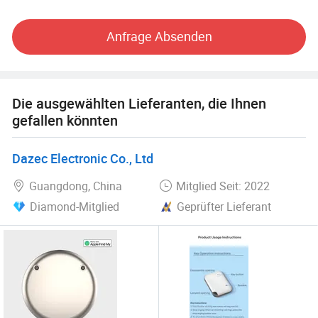
viele Male, kann die Entwicklung Produktion und Lieferung
von Kundenaufträgen garantieren, die Produkte verkaufen
Anfrage Absenden
sich gut in mehr als sechzig Ländern wie den Vereinigten
Staaten, Russland, Ukraine, Polen, Brasilien, Mexiko,
Großbritannien, Italien, Frankreich, Deutschland, Südafrika
und etc
Die ausgewählten Lieferanten, die Ihnen
gefallen könnten
Dazec Electronic Co., Ltd
Guangdong, China
Mitglied Seit: 2022
Diamond-Mitglied
Geprüfter Lieferant