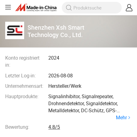
Shenzhen Xsh Smart
Technology Co., Ltd.
Konto registriert
2024
in:
Letzter Log-in:
2026-08-08
Unternehmensart:
Hersteller/Werk
Hauptprodukte:
Signalinhibitor, Signalrepeater,
Drohnendetektor, Signaldetektor,
Metalldetektor, DC-Schütz, GPS-
Mehr
Tracker, Signalanalysator, Signaltester,
Gasdetektor
Bewertung:
4.8/5