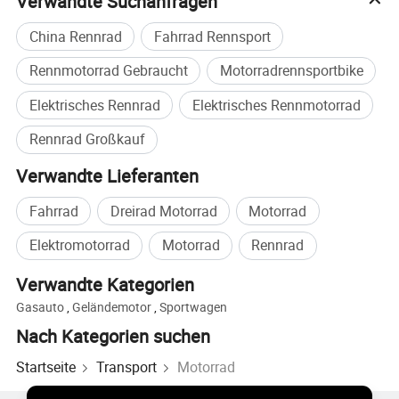
Verwandte Suchanfragen
China Rennrad
Fahrrad Rennsport
Rennmotorrad Gebraucht
Motorradrennsportbike
Elektrisches Rennrad
Elektrisches Rennmotorrad
Rennrad Großkauf
Verwandte Lieferanten
Fahrrad
Dreirad Motorrad
Motorrad
Elektromotorrad
Motorrad
Rennrad
Verwandte Kategorien
Gasauto
,
Geländemotor
,
Sportwagen
Nach Kategorien suchen
Startseite
Transport
Motorrad