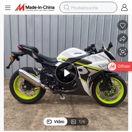
Öffnen
Video
1
/
6