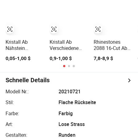
Strasssteine
Ss3/4/6/8/10/12/16/20
Applikation
Glas Kristall Ab
Nähen auf
Hotfix
Rhinestones für
Strasssteine für
Bekleidungsdekorat
Hochzeitskleid
Kristall Ab
Kristall Ab
Rhinestones
Nähstein
Verschiedene
2088 16-Cut Ab
Flachrücken
Größen
Crystal
0,05-1,00 $
0,9-1,00 $
7,8-8,9 $
Nähsteine mit
Flachrücken
Flachrücken
Löchern
Kristalle Strass
Hochwertiger
Glasrhinestones
Glas Strass Nicht
Goldboden Non-
Kristallsteine für
Hotfix Strass für
Hot Fix 1 Tasche
Schnelle Details
Kostüme
Hochzeitskleider
Rose für
Schuhgroßhandel
Modell Nr.:
20210721
Stil:
Flache Rückseite
Farbe:
Farbig
Art:
Lose Strass
Gestalten:
Runden