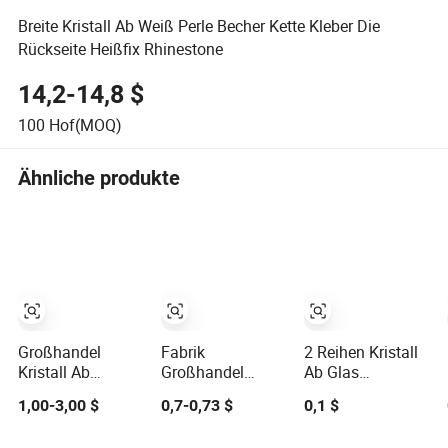
Breite Kristall Ab Weiß Perle Becher Kette Kleber Die
Rückseite Heißfix Rhinestone
14,2-14,8 $
100
Hof(MOQ)
Ähnliche produkte
Großhandel
Fabrik
2 Reihen Kristall
Kristall Ab
Großhandel
Ab Glas
Kristalle Strass
Deutsche
Rhinestone
1,00-3,00 $
0,7-0,73 $
0,1 $
Diamant Kristall
Intensive Kleber
Becherkette Silber
Ab Farbe Heißfix
Hotfix Stein
Basis Trim