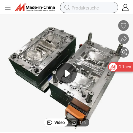
Öffnen
Video
1
/
6