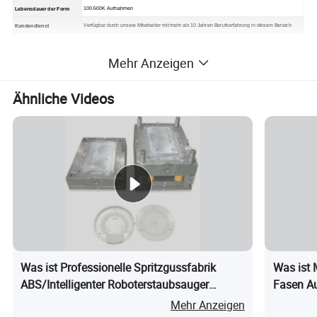
100-500K Aufnahmen
Lebensdauer der Form
Verfügbar durch unsere Mitarbeiter mit mehr als 10 Jahren Berufserfahrung in diesem Bereich
Kundendienst
Mehr Anzeigen
Ähnliche Videos
Was ist Professionelle Spritzgussfabrik
Was ist 
ABS/Intelligenter Roboterstaubsauger
Fasen Au
Kunststoffgehäuse Spritzgusslieferant
Spritzg
Mehr Anzeigen