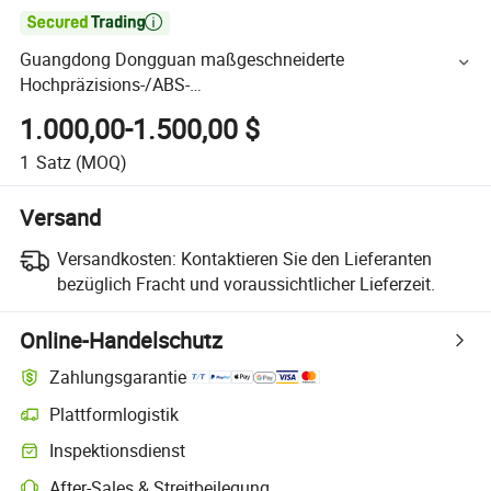

Guangdong Dongguan maßgeschneiderte
Hochpräzisions-/ABS-
Spielzeug-/Automobil-/Auto-/Elektronik-
1.000,00-1.500,00 $
Haushaltsgehäuse-Abdeckungs-Schalen-Teile-
Polierkunststoffspritzgussform
1
Satz
(MOQ)
Versand
Versandkosten:
Kontaktieren Sie den Lieferanten
bezüglich Fracht und voraussichtlicher Lieferzeit.
Online-Handelschutz
Zahlungsgarantie
Plattformlogistik
Inspektionsdienst
After-Sales & Streitbeilegung