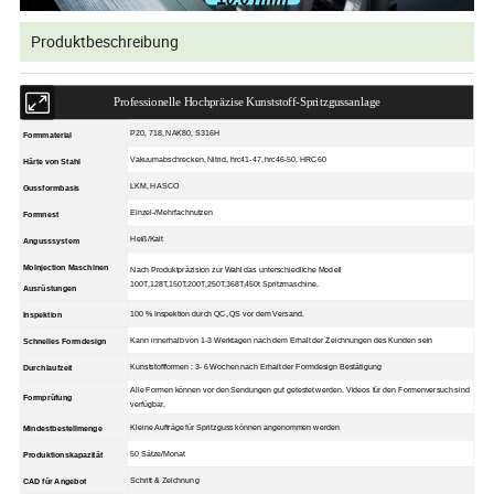
Produktbeschreibung
Professionelle Hochpräzise Kunststoff-Spritzgussanlage
P20, 718, NAK80, S316H
Formmaterial
Vakuumabschrecken, Nitrid, hrc41-47, hrc46-50, HRC60
Härte von Stahl
LKM, HASCO
Gussformbasis
Einzel-/Mehrfachnutzen
Formnest
Heiß/Kalt
Angusssystem
MoInjection Maschinen
Nach Produktpräzision zur Wahl das unterschiedliche Modell
100T,128T,150T,200T,250T,368T,450t Spritzmaschine.
Ausrüstungen
100 % Inspektion durch QC, QS vor dem Versand.
Inspektion
Kann innerhalb von 1-3 Werktagen nach dem Erhalt der Zeichnungen des Kunden sein
Schnelles Formdesign
Kunststoffformen : 3- 6 Wochen nach Erhalt der Formdesign Bestätigung
Durchlaufzeit
Alle Formen können vor den Sendungen gut getestet werden. Videos für den Formenversuch sind
Formprüfung
verfügbar.
Kleine Aufträge für Spritzguss können angenommen werden
Mindestbestellmenge
50 Sätze/Monat
Produktionskapazität
Schritt & Zeichnung
CAD für Angebot